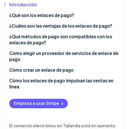
Introducción
Radar
Prevención de fraude
¿Qué son los enlaces de pago?
Ecosistema
Atlas
¿Cuáles son las ventajas de los enlaces de pago?
Constitución de una startup
Socios
Climate
¿Qué métodos de pago son compatibles con los
Stripe App Marketplace
Eliminación de dióxido de carbono
enlaces de pago?
Identity
Cómo elegir un proveedor de servicios de enlace de
Verificación de identidad en línea
pago
Cómo crear un enlace de pago
Cómo los enlaces de pago impulsan las ventas en
línea
Sesiones de Stripe 2026
Descubre cómo Stripe construye la infraestructura económi
Mirar ahora
Empieza a usar Stripe
El comercio electrónico en Tailandia está en aumento.