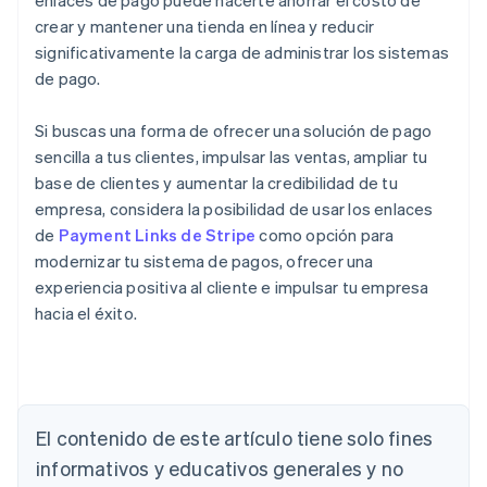
enlaces de pago puede hacerte ahorrar el costo de
crear y mantener una tienda en línea y reducir
significativamente la carga de administrar los sistemas
de pago.
Si buscas una forma de ofrecer una solución de pago
sencilla a tus clientes, impulsar las ventas, ampliar tu
base de clientes y aumentar la credibilidad de tu
empresa, considera la posibilidad de usar los enlaces
de
Payment Links de Stripe
como opción para
modernizar tu sistema de pagos, ofrecer una
experiencia positiva al cliente e impulsar tu empresa
hacia el éxito.
Alemania
Deutsch
English
Australia
El contenido de este artículo tiene solo fines
English
informativos y educativos generales y no
Austria