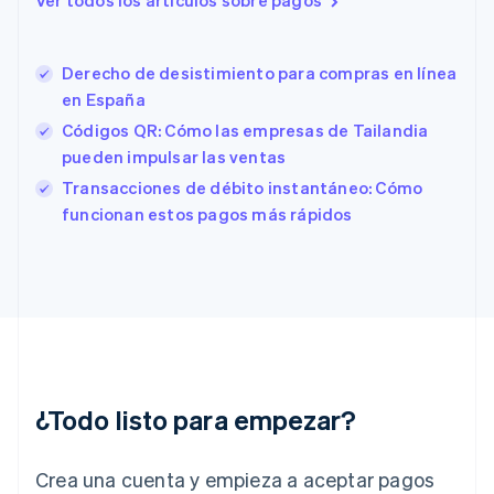
Ver todos los artículos sobre pagos
English
Italiano
España
Español
English
Derecho de desistimiento para compras en línea
Estados Unidos
English
Español
简体中文
en España
Estonia
Códigos QR: Cómo las empresas de Tailandia
English
pueden impulsar las ventas
Finlandia
English
Svenska
Transacciones de débito instantáneo: Cómo
Francia
funcionan estos pagos más rápidos
Français
English
Gibraltar
English
Grecia
English
Hungría
English
India
English
¿Todo listo para empezar?
Irlanda
English
Crea una cuenta y empieza a aceptar pagos
Italia