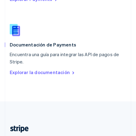
Polonia
English
Portugal
Português
English
RAE de Hong Kong, China
English
简体中文
Documentación de Payments
Reino Unido
English
Encuentra una guía para integrar las API de pagos de
República Checa
Stripe.
English
Rumania
Explorar la documentación
English
Singapur
English
简体中文
Suecia
Svenska
English
Suiza
Deutsch
Français
Italiano
English
Tailandia
ไทย
English