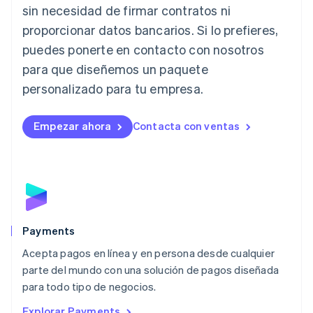
Italiano
English
sin necesidad de firmar contratos ni
Japón
proporcionar datos bancarios. Si lo prefieres,
日本語
English
Letonia
puedes ponerte en contacto con nosotros
English
para que diseñemos un paquete
Liechtenstein
personalizado para tu empresa.
Deutsch
English
Lituania
English
Empezar ahora
Contacta con ventas
Luxemburgo
Français
Deutsch
English
Malasia
English
简体中文
Malta
English
México
Español
English
Payments
Noruega
Acepta pagos en línea y en persona desde cualquier
English
parte del mundo con una solución de pagos diseñada
Nueva Zelandia
English
para todo tipo de negocios.
Países Bajos
Explorar Payments
Nederlands
English