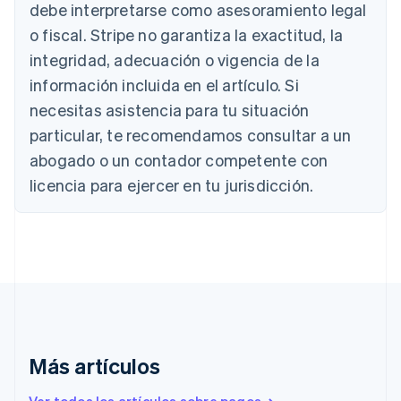
debe interpretarse como asesoramiento legal
Deutsch
English
Bélgica
o fiscal. Stripe no garantiza la exactitud, la
Nederlands
Français
Deutsch
English
integridad, adecuación o vigencia de la
Brasil
Português
English
información incluida en el artículo. Si
Bulgaria
necesitas asistencia para tu situación
English
Canadá
particular, te recomendamos consultar a un
English
Français
abogado o un contador competente con
China continental
licencia para ejercer en tu jurisdicción.
简体中文
English
Chipre
English
Croacia
English
Italiano
Dinamarca
English
Emiratos Árabes Unidos
English
Eslovaquia
Más artículos
English
Eslovenia