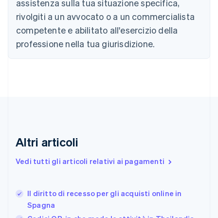
assistenza sulla tua situazione specifica,
English
Français
Cina continentale
rivolgiti a un avvocato o a un commercialista
简体中文
English
competente e abilitato all'esercizio della
Cipro
professione nella tua giurisdizione.
English
Croazia
English
Italiano
Danimarca
English
Emirati Arabi Uniti
English
Estonia
English
Finlandia
Altri articoli
English
Svenska
Francia
Vedi tutti gli articoli relativi ai pagamenti
Français
English
Germania
Deutsch
English
Il diritto di recesso per gli acquisti online in
Giappone
日本語
English
Spagna
Gibilterra