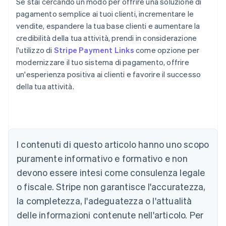
Se stai cercando un modo per offrire una soluzione di
pagamento semplice ai tuoi clienti, incrementare le
vendite, espandere la tua base clienti e aumentare la
credibilità della tua attività, prendi in considerazione
l'utilizzo di
Stripe Payment Links
come opzione per
modernizzare il tuo sistema di pagamento, offrire
un'esperienza positiva ai clienti e favorire il successo
della tua attività.
Australia
English
Austria
I contenuti di questo articolo hanno uno scopo
Deutsch
English
puramente informativo e formativo e non
Belgio
devono essere intesi come consulenza legale
Nederlands
Français
Deutsch
English
Brasile
o fiscale. Stripe non garantisce l'accuratezza,
Português
English
la completezza, l'adeguatezza o l'attualità
Bulgaria
English
delle informazioni contenute nell'articolo. Per
Canada