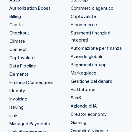
Authorization Boost
Commercio agentico
Billing
Criptovalute
Capital
E-commerce
Checkout
Strumenti finanziari
integrati
Climate
Automazione per finanza
Connect
Aziende globali
Criptovalute
Pagamenti in-app
Data Pipeline
Marketplace
Elements
Gestione del denaro
Financial Connections
Piattaforme
Identity
SaaS
Invoicing
Aziende di IA
Issuing
Creator economy
Link
Gaming
Managed Payments
Ospitalità, viaggi e
Link di pagamento