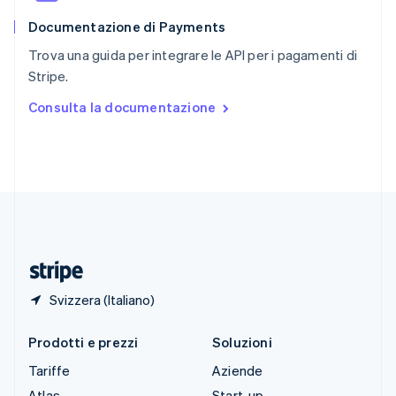
English
Documentazione di Payments
Slovenia
English
Italiano
Trova una guida per integrare le API per i pagamenti di
Spagna
Stripe.
Español
English
Stati Uniti
Consulta la documentazione
English
Español
简体中文
Svezia
Svenska
English
Svizzera
Deutsch
Français
Italiano
English
Thailandia
ไทย
English
Ungheria
English
Svizzera (Italiano)
Prodotti e prezzi
Soluzioni
Tariffe
Aziende
Atlas
Start-up