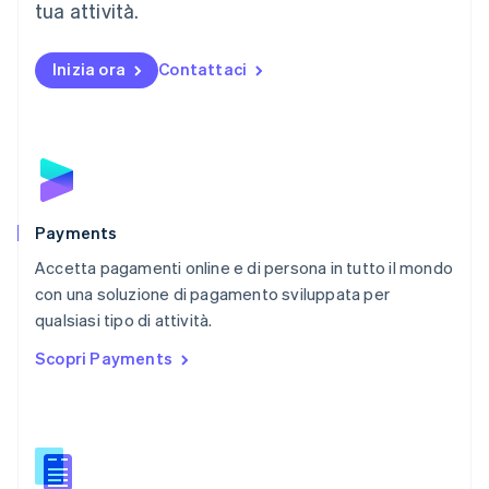
tua attività.
Español
English
Norvegia
English
Inizia ora
Contattaci
Nuova Zelanda
English
Paesi Bassi
Nederlands
English
Polonia
English
Portogallo
Português
English
Payments
RAS di Hong Kong, Cina
Accetta pagamenti online e di persona in tutto il mondo
English
简体中文
con una soluzione di pagamento sviluppata per
Regno Unito
English
qualsiasi tipo di attività.
Repubblica Ceca
Scopri Payments
English
Romania
English
Singapore
English
简体中文
Slovacchia