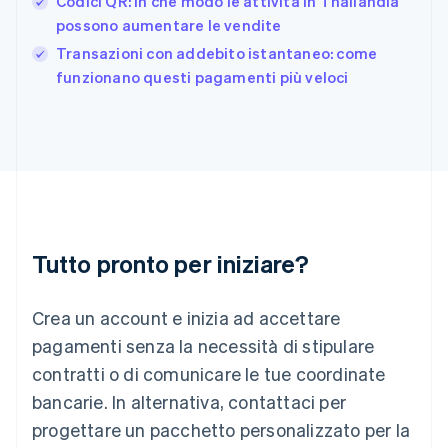
Codici QR: in che modo le attività in Thailandia
English
possono aumentare le vendite
Grecia
English
Transazioni con addebito istantaneo: come
India
funzionano questi pagamenti più veloci
English
Irlanda
English
Italia
Italiano
English
Lettonia
English
Liechtenstein
Deutsch
English
Tutto pronto per iniziare?
Lituania
English
Crea un account e inizia ad accettare
Lussemburgo
Français
Deutsch
English
pagamenti senza la necessità di stipulare
Malaysia
contratti o di comunicare le tue coordinate
English
简体中文
Malta
bancarie. In alternativa, contattaci per
English
progettare un pacchetto personalizzato per la
Messico