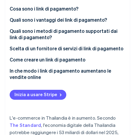
Scopri cosa ti aspetta
Cosa sono i link di pagamento?
Radar
Ecosistema
Prevenzione delle frodi
Quali sono i vantaggi dei link di pagamento?
Partner
Atlas
Quali sono i metodi di pagamento supportati dai
Stripe App Marketplace
Costituzione di start-up
link di pagamento?
Climate
Rimozione del carbonio
Scelta di un fornitore di servizi di link di pagamento
Identity
Come creare un link di pagamento
Verifica online dell'identità
In che modo i link di pagamento aumentano le
vendite online
Inizia a usare Stripe
Stripe Sessions 2026
Scopri come Stripe sta costruendo l'infrastruttura economi
Guarda ora
L'e-commerce in Thailandia è in aumento. Secondo
The Standard
, l'economia digitale della Thailandia
potrebbe raggiungere i 53 miliardi di dollari nel 2025,