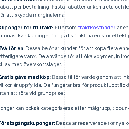
rabatt per beställning. Fasta rabatter är konkreta och
för att skydda marginalerna.
Kuponger för fri frakt:
Eftersom
fraktkostnader
är en
lämnas, kan kuponger för gratis frakt ha en stor effekt
Två för en:
Dessa belönar kunder för att köpa flera enh
ytterligare varor. De används för att öka volymen, intr
bli av med överskottslager.
Gratis gåva med köp:
Dessa tillför värde genom att ink
villkor är uppfyllda. De fungerar bra för produktupptäck
utan att röra vid grundpriset.
onger kan också kategoriseras efter målgrupp, tidpunk
Förstagångskuponger:
Dessa är reserverade för nya kö