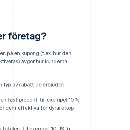
er företag?
ren på en kupong (t.ex. hur den
aktiveras) avgör hur kunderna
n typ av rabatt de erbjuder:
n fast procent, till exempel 10 %
gör dem effektiva för dyrare köp
 totalen, till exempel 10 USD i