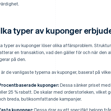
värdighet.
ilka typer av kuponger erbjud
ka typer av kuponger löser olika affärsproblem. Struktu
atterar en transaktion, vad den gäller för och när den 
gerar på den.
 är de vanligaste typerna av kuponger, baserat på vilke
Procentbaserade kuponger:
Dessa sänker priset med e
eller 25 % rabatt. De skalar med orderstorleken, vilket 
och breda, butiksomfattande kampanjer.
Fasta kuponger:
Dessa drar av ett specifikt belopp från