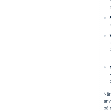
När
anv
på 