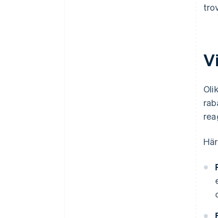
tro
V
Oli
rab
rea
Här