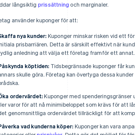
ddar långsiktig
prissättning
och marginaler.
etag använder kuponger för att:
Skaffa nya kunder:
Kuponger minskar risken vid ett fö
initiala prisbarriären. Detta är särskilt effektivt när ku
tydlig anledning att välja ett företag framför ett annat.
Påskynda köptiden:
Tidsbegränsade kuponger får kund
annars skulle göra. Företag kan övertyga dessa kunder 
brådska.
Öka ordervärdet:
Kuponger med spenderingsgränser up
fler varor för att nå minimibeloppet som krävs för att l
det genomsnittliga ordervärdet tillräckligt för att ko
Påverka vad kunderna köper:
Kuponger kan vara anpass
kategorier eller
prisnivåer
. Detta gör det möjligt för f