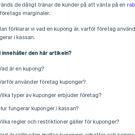
änds de dåligt tränar de kunder på att vänta på en
rab
 företags marginaler.
an förklarar vi vad en kupong är, varför företag anvä
gerar i kassan.
 innehåller den här artikeln?
Vad är en kupong?
Varför använder företag kuponger?
Vilka typer av kuponger erbjuder företag?
Hur fungerar kuponger i kassan?
Vilka regler och restriktioner gäller för kuponger?
Vad är skillnaden mellan kuponger, rabatter och kamp