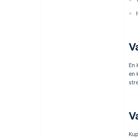
V
En 
en 
str
V
Kup