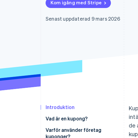
Kom igång med Stripe
Accelererad kassaprocess
Financial Connections
Länkade finanskontodata
Senast uppdaterad 9 mars 2026
Introduktion
Kup
int
Vad är en kupong?
de 
Varför använder företag
kup
kuponger?