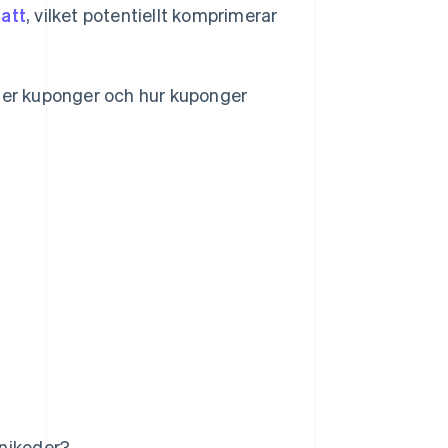
att
, vilket potentiellt komprimerar
nder kuponger och hur kuponger
anjkoder?