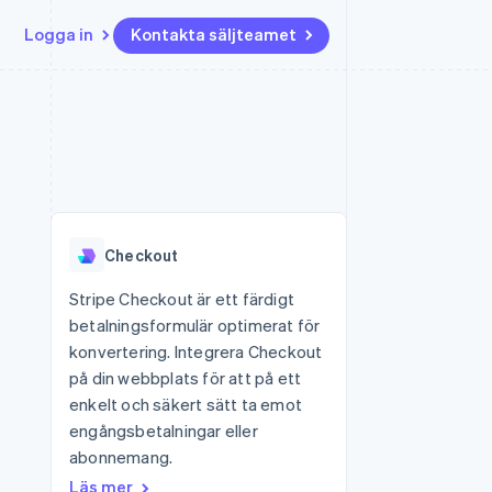
Logga in
Kontakta säljteamet
Resurser
Ecosystem
Kontakt
ch
Mer
er
Appintegrationer
Partner
Kontakta säljteamet
Product roadmap
Kodexempel
Stripe App Marketplace
Bli partner
Se vad som kommer härnäst
Utvecklarblogg
r plattformar
tid
API-status
Radar
Bedrägeribekämpning
Checkout
Atlas
Bolagsbildning för startups
Stripe Checkout är ett färdigt
betalningsformulär optimerat för
Climate
Koldioxidinfångning
konvertering. Integrera Checkout
på din webbplats för att på ett
Identity
Identitetsverifiering online
enkelt och säkert sätt ta emot
engångsbetalningar eller
abonnemang.
Läs mer