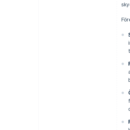
sky
För