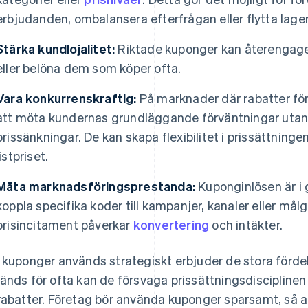
erbjudanden, ombalansera efterfrågan eller flytta lager 
Stärka kundlojalitet:
Riktade kuponger kan återengager
eller belöna dem som köper ofta.
Vara konkurrenskraftig:
På marknader där rabatter fö
att möta kundernas grundläggande förväntningar utan a
prissänkningar. De kan skapa flexibilitet i prissättning
listpriset.
Mäta marknadsföringsprestanda:
Kuponginlösen är i 
koppla specifika koder till kampanjer, kanaler eller mål
prisincitament påverkar
konvertering
och intäkter.
 kuponger används strategiskt erbjuder de stora förde
änds för ofta kan de försvaga prissättningsdiscipline
rabatter. Företag bör använda kuponger sparsamt, så att