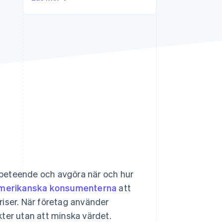
Stripe Sessions 2026
Se hur Stripe bygger den
ekonomiska
infrastrukturen för AI.
Titta nu
beteende och avgöra när och hur
amerikanska konsumenterna
att
riser. När företag använder
ter utan att minska värdet.