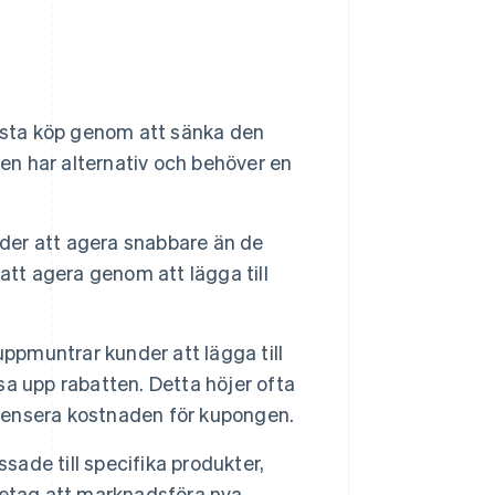
rsta köp genom att sänka den
nden har alternativ och behöver en
er att agera snabbare än de
att agera genom att lägga till
pmuntrar kunder att lägga till
åsa upp rabatten. Detta höjer ofta
mpensera kostnaden för kupongen.
ade till specifika produkter,
öretag att marknadsföra nya