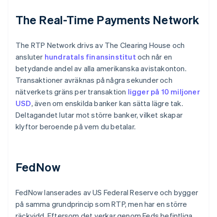
The Real-Time Payments Network
The RTP Network drivs av The Clearing House och
ansluter
hundratals finansinstitut
och når en
betydande andel av alla amerikanska avistakonton.
Transaktioner avräknas på några sekunder och
nätverkets gräns per transaktion
ligger på 10 miljoner
USD
, även om enskilda banker kan sätta lägre tak.
Deltagandet lutar mot större banker, vilket skapar
klyftor beroende på vem du betalar.
FedNow
FedNow lanserades av US Federal Reserve och bygger
på samma grundprincip som RTP, men har en större
räckvidd. Eftersom det verkar genom Feds befintliga