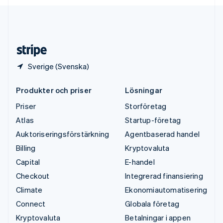
English
USA
English
Español
简体中文
Österrike
Deutsch
English
Sverige (Svenska)
Produkter och priser
Lösningar
Priser
Storföretag
Atlas
Startup-företag
Auktoriseringsförstärkning
Agentbaserad handel
Billing
Kryptovaluta
Capital
E-handel
Checkout
Integrerad finansiering
Climate
Ekonomiautomatisering
Connect
Globala företag
Kryptovaluta
Betalningar i appen