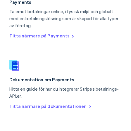
English
Payments
Schweiz
Ta emot betalningar online, i fysisk miljö och globalt
Deutsch
Français
Italiano
English
med en betalningslösning som är skapad för alla typer
Singapore
English
简体中文
av företag.
Slovakien
Titta närmare på Payments
English
Slovenien
English
Italiano
Spanien
Español
English
Storbritannien
English
Dokumentation om Payments
Sverige
Svenska
English
Hitta en guide för hur du integrerar Stripes betalnings-
Thailand
API:er.
ไทย
English
Tjeckien
Titta närmare på dokumentationen
English
Tyskland
Deutsch
English
Ungern