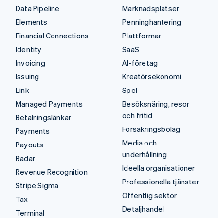
Data Pipeline
Marknadsplatser
Elements
Penninghantering
Financial Connections
Plattformar
Identity
SaaS
Invoicing
AI-företag
Issuing
Kreatörsekonomi
Link
Spel
Managed Payments
Besöksnäring, resor
och fritid
Betalningslänkar
Försäkringsbolag
Payments
Media och
Payouts
underhållning
Radar
Ideella organisationer
Revenue Recognition
Professionella tjänster
Stripe Sigma
Offentlig sektor
Tax
Detaljhandel
Terminal