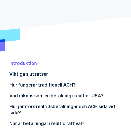
Identitetsverifiering online
Partner
Stripe App Marketplace
Stripe Sessions 2026
Se hur Stripe bygger den ekonomiska inf
Titta nu
Introduktion
Viktiga slutsatser
Hur fungerar traditionell ACH?
Vad räknas som en betalning i realtid i USA?
The Real-Time Payments Network
Hur jämförs realtidsbetalningar och ACH sida vid
sida?
FedNow
När är betalningar i realtid rätt val?