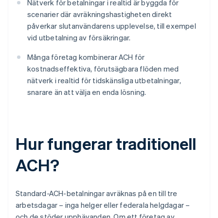
Nätverk för betalningar i realtid är byggda för
scenarier där avräkningshastigheten direkt
påverkar slutanvändarens upplevelse, till exempel
vid utbetalning av försäkringar.
Många företag kombinerar ACH för
kostnadseffektiva, förutsägbara flöden med
nätverk i realtid för tidskänsliga utbetalningar,
snarare än att välja en enda lösning.
Hur fungerar traditionell
ACH?
Standard-ACH-betalningar avräknas på en till tre
arbetsdagar – inga helger eller federala helgdagar –
och de stöder upphävanden. Om ett företag av