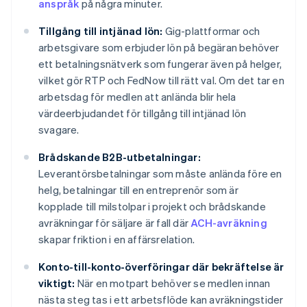
anspråk
på några minuter.
Tillgång till intjänad lön:
Gig-plattformar och
arbetsgivare som erbjuder lön på begäran behöver
ett betalningsnätverk som fungerar även på helger,
vilket gör RTP och FedNow till rätt val. Om det tar en
arbetsdag för medlen att anlända blir hela
värdeerbjudandet för tillgång till intjänad lön
svagare.
Brådskande B2B-utbetalningar:
Leverantörsbetalningar som måste anlända före en
helg, betalningar till en entreprenör som är
kopplade till milstolpar i projekt och brådskande
avräkningar för säljare är fall där
ACH-avräkning
skapar friktion i en affärsrelation.
Konto-till-konto-överföringar där bekräftelse är
viktigt:
När en motpart behöver se medlen innan
nästa steg tas i ett arbetsflöde kan avräkningstider