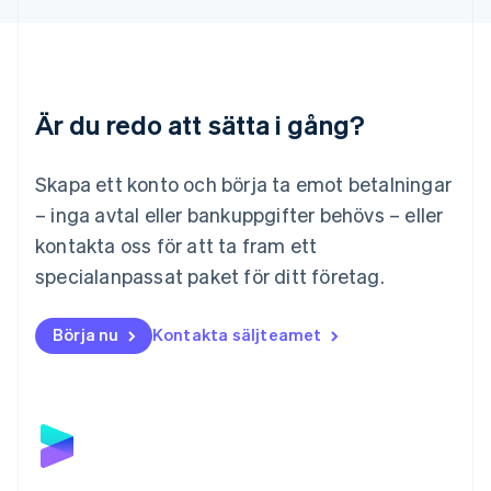
Deutsch
English
Litauen
English
Luxemburg
Français
Deutsch
English
Är du redo att sätta i gång?
Malaysia
English
简体中文
Malta
Skapa ett konto och börja ta emot betalningar
English
Mexiko
– inga avtal eller bankuppgifter behövs – eller
Español
English
kontakta oss för att ta fram ett
Nederländerna
specialanpassat paket för ditt företag.
Nederlands
English
Norge
English
Börja nu
Kontakta säljteamet
Nya Zeeland
English
Polen
English
Portugal
Português
English
Rumänien