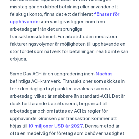
misstag gör en dubbel betalning eller använder ett
felaktigt konto, finns det ett definierat
fönster för
upphävande
som vanligtvis ligger inom fem
arbetsdagar från det ursprungliga
transaktionsdatumet. För arbetsflöden med stora
faktureringsvolymer är möjligheten till upphävande en
stor fördel som nätverk för betalningar i realtid inte kan
erbjuda.
Same Day ACH är en uppgradering inom
Nachas
befintliga ACH-ramverk. Transaktioner som skickas in
före den dagliga brytpunkten avräknas samma
arbetsdag, vilket är snabbare än standard-ACH. Det är
dock fortfarande batchbaserat, begränsat till
arbetsdagar och omfattas av ACH:s regler för
upphävande. Gränsen per transaktion kommer att
höjas till
10 miljoner USD år 2027
. Denna metod är
ofta en medelväg för företag som behöver hastighet