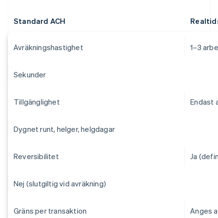
Standard ACH
Realtid
Avräkningshastighet
1–3 arb
Sekunder
Tillgänglighet
Endast 
Dygnet runt, helger, helgdagar
Reversibilitet
Ja (defi
Nej (slutgiltig vid avräkning)
Gräns per transaktion
Anges a