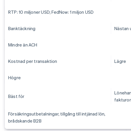
RTP: 10 miljoner USD; FedNow: 1 miljon USD
Banktäckning
Nästan u
Mindre än ACH
Kostnad per transaktion
Lägre
Högre
Lönehan
Bäst för
fakturor
Försäkringsutbetalningar, tillgång till intjänad lön,
brådskande B2B