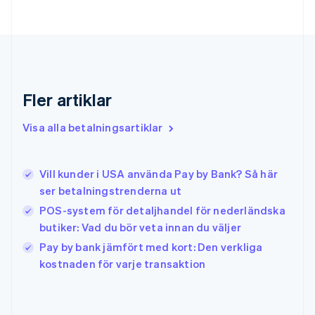
English
Gibraltar
English
Grekland
English
Hongkong SAR, Kina
English
简体中文
Fler artiklar
Indien
English
Visa alla betalningsartiklar
Irland
English
Italien
Vill kunder i USA använda Pay by Bank? Så här
Italiano
English
ser betalningstrenderna ut
Japan
日本語
English
POS-system för detaljhandel för nederländska
Kanada
butiker: Vad du bör veta innan du väljer
English
Français
Pay by bank jämfört med kort: Den verkliga
Kroatien
English
Italiano
kostnaden för varje transaktion
Lettland
English
Liechtenstein