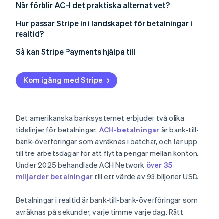
När förblir ACH det praktiska alternativet?
Hur passar Stripe in i landskapet för betalningar i
realtid?
ACH-autogiro
Så kan Stripe Payments hjälpa till
Omedelbara bankbetalningar
Kom igång med Stripe
Utbetalningar
Det amerikanska banksystemet erbjuder två olika
tidslinjer för betalningar.
ACH-betalningar
är bank-till-
bank-överföringar som avräknas i batchar, och tar upp
till tre arbetsdagar för att flytta pengar mellan konton.
Under 2025 behandlade ACH Network
över 35
miljarder betalningar
till ett värde av 93 biljoner USD.
Betalningar i realtid är bank-till-bank-överföringar som
avräknas på sekunder, varje timme varje dag. Rätt