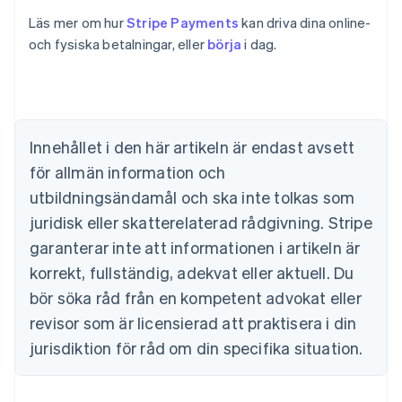
Läs mer om hur
Stripe Payments
kan driva dina online-
Australien
och fysiska betalningar, eller
börja
i dag.
English
Belgien
Nederlands
Français
Deutsch
English
Brasilien
Português
English
Bulgarien
Innehållet i den här artikeln är endast avsett
English
för allmän information och
Cypern
English
utbildningsändamål och ska inte tolkas som
Danmark
juridisk eller skatterelaterad rådgivning. Stripe
English
Estland
garanterar inte att informationen i artikeln är
English
korrekt, fullständig, adekvat eller aktuell. Du
Fastlandskina
bör söka råd från en kompetent advokat eller
简体中文
English
Finland
revisor som är licensierad att praktisera i din
English
Svenska
jurisdiktion för råd om din specifika situation.
Frankrike
Français
English
Förenade Arabemiraten