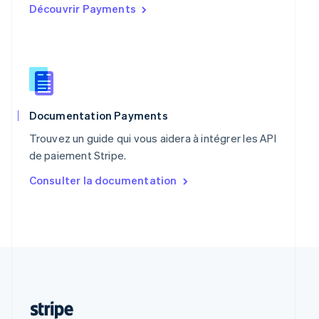
Découvrir Payments
Português
English
R.A.S. de Hong Kong, Chine
English
简体中文
République tchèque
English
Roumanie
English
Royaume-Uni
Documentation Payments
English
Trouvez un guide qui vous aidera à intégrer les API
Singapour
de paiement Stripe.
English
简体中文
Slovaquie
Consulter la documentation
English
Slovénie
English
Italiano
Suède
Svenska
English
Suisse
Deutsch
Français
Italiano
English
Thaïlande
ไทย
English