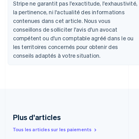
Stripe ne garantit pas l'exactitude, l'exhaustivité,
Deutsch
English
la pertinence, ni l'actualité des informations
Belgique
Nederlands
Français
Deutsch
English
contenues dans cet article. Nous vous
Brésil
conseillons de solliciter l'avis d'un avocat
Português
English
Bulgarie
compétent ou d'un comptable agréé dans le ou
English
les territoires concernés pour obtenir des
Canada
conseils adaptés à votre situation.
English
Français
Chine continentale
简体中文
English
Chypre
English
Croatie
English
Italiano
Danemark
English
Émirats arabes unis
Plus d'articles
English
Espagne
Tous les articles sur les paiements
Español
English
Estonie