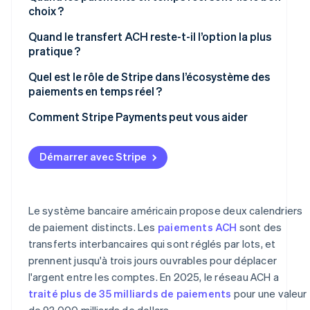
choix ?
Quand le transfert ACH reste-t-il l’option la plus
pratique ?
Quel est le rôle de Stripe dans l’écosystème des
paiements en temps réel ?
ACH Direct Debit
Comment Stripe Payments peut vous aider
Paiements bancaires instantanés
Démarrer avec Stripe
Virements
Le système bancaire américain propose deux calendriers
de paiement distincts. Les
paiements ACH
sont des
transferts interbancaires qui sont réglés par lots, et
prennent jusqu'à trois jours ouvrables pour déplacer
l'argent entre les comptes. En 2025, le réseau ACH a
traité plus de 35 milliards de paiements
pour une valeur
de 93 000 milliards de dollars.