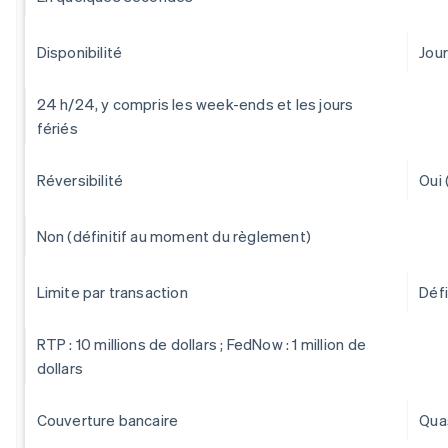
Disponibilité
Jou
24 h/24, y compris les week-ends et les jours
fériés
Réversibilité
Oui 
Non (définitif au moment du règlement)
Limite par transaction
Défi
RTP : 10 millions de dollars ; FedNow : 1 million de
dollars
Couverture bancaire
Quas