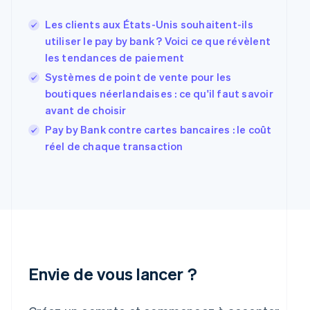
English
Les clients aux États-Unis souhaitent-ils
États-Unis
utiliser le pay by bank ? Voici ce que révèlent
English
Español
简体中文
Finlande
les tendances de paiement
English
Svenska
Systèmes de point de vente pour les
France
boutiques néerlandaises : ce qu'il faut savoir
Français
English
avant de choisir
Gibraltar
English
Pay by Bank contre cartes bancaires : le coût
Grèce
réel de chaque transaction
English
Hongrie
English
Inde
English
Irlande
English
Italie
Italiano
English
Envie de vous lancer ?
Japon
日本語
English
Lettonie