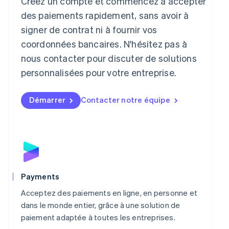
Créez un compte et commencez à accepter
English
des paiements rapidement, sans avoir à
Liechtenstein
signer de contrat ni à fournir vos
Deutsch
English
Lituanie
coordonnées bancaires. N'hésitez pas à
English
nous contacter pour discuter de solutions
Luxembourg
personnalisées pour votre entreprise.
Français
Deutsch
English
Malaisie
English
简体中文
Démarrer
Contacter notre équipe
Malte
English
Mexique
Español
English
Norvège
English
Nouvelle-Zélande
English
Payments
Pays-Bas
Acceptez des paiements en ligne, en personne et
Nederlands
English
Pologne
dans le monde entier, grâce à une solution de
English
paiement adaptée à toutes les entreprises.
Portugal