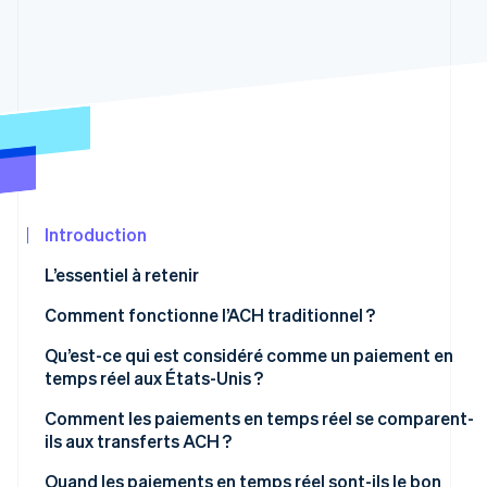
Découvrez les prochaines évolutions
Commerce en ligne
Radar
Prévention de la fraude
Écosystème
Atlas
Constitution de start-up
Partenaires
Climate
Stripe App
Élimination du carbone
Marketplace
Identity
Vérification de l'identité
Introduction
L’essentiel à retenir
Comment fonctionne l’ACH traditionnel ?
Stripe Sessions 2026
Qu’est-ce qui est considéré comme un paiement en
Découvrez comment Stripe construit l’infrastructure écon
temps réel aux États-Unis ?
Regarder la vidéo
Le réseau Real-Time Payments
Comment les paiements en temps réel se comparent-
ils aux transferts ACH ?
FedNow
Quand les paiements en temps réel sont-ils le bon