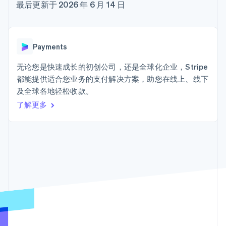
接入 125+ 种支
Stripe Sigma
最后更新于 2026 年 6 月 14 日
产品路线图
SaaS
付方式
自定义报告
Sessions 年度大会
Terminal
Data Pipeline
招聘
线下支付
数据同步
资讯中心
Authorization
资源
Stripe Press
Payments
Boost
按行业
支付成功率优
应用集成
无论您是快速成长的初创公司，还是全球化企业，Stripe
化
AI 企业
代码示例
Link
都能提供适合您业务的支付解决方案，助您在线上、线下
创作者经济
开发者博客
联系
加速结账
游戏
API 状态
及全球各地轻松收款。
酒店、旅游与休闲
联系销售
了解更多
保险
成为合作伙伴
媒体与娱乐
非营利组织
更多
专业服务
Product roadmap
公共部门
了解未来规划
零售
Radar
欺诈防范
Atlas
生态系统
初创企业注册
合作伙伴
Climate
Stripe App Marketplace
碳移除