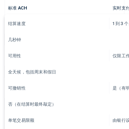
标准 ACH
实时支付 
结算速度
1 到 3
几秒钟
可用性
仅限工
全天候，包括周末和假日
可撤销性
是（有
否（在结算时最终敲定）
单笔交易限额
由银行