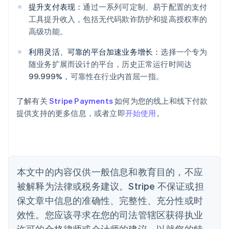
提升支付表现：
通过一系列可定制、易于配置的支付
阿联酋
工具提升收入，包括无代码欺诈防护和提高授权率的
English
爱尔兰
高级功能。
English
爱沙尼亚
利用灵活、可靠的平台加速业务增长：
选择一个专为
English
随业务扩展而设计的平台，历史正常运行时间达
奥地利
99.999%，可靠性在行业内首屈一指。
Deutsch
English
澳大利亚
了解有关
Stripe Payments
如何为您的线上和线下付款
English
巴西
提供支持的更多信息，或者立即
开始使用
。
Português
English
保加利亚
English
比利时
Nederlands
Français
Deutsch
English
本文中的内容仅供一般信息和教育目的，不应
波兰
被解释为法律或税务建议。Stripe 不保证或担
English
丹麦
保文章中信息的准确性、完整性、充分性或时
English
效性。您应该寻求在您的司法管辖区获得执业
德国
Deutsch
English
许可的合格律师或会计师的建议，以就您的特