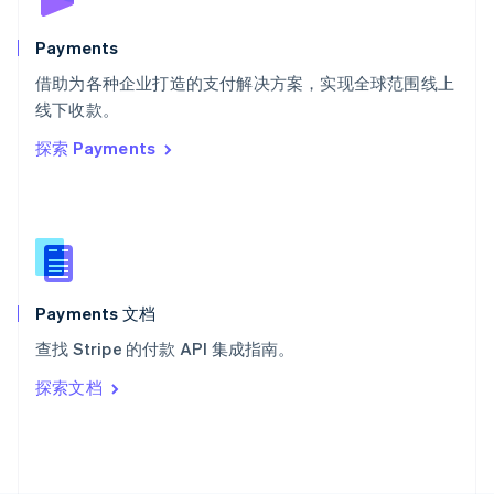
斯洛文尼亚
English
Italiano
Payments
泰国
ไทย
English
借助为各种企业打造的支付解决方案，实现全球范围线上
希腊
线下收款。
English
探索 Payments
西班牙
Español
English
新加坡
English
简体中文
新西兰
English
匈牙利
English
Payments 文档
意大利
查找 Stripe 的付款 API 集成指南。
Italiano
English
印度
探索文档
English
英国
English
直布罗陀
English