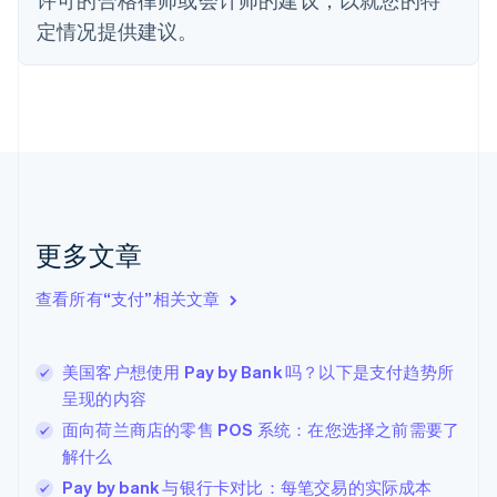
法国
定情况提供建议。
Français
English
芬兰
English
Svenska
荷兰
Nederlands
English
加拿大
English
Français
捷克
English
克罗地亚
更多文章
English
Italiano
拉脱维亚
查看所有“支付”相关文章
English
立陶宛
English
美国客户想使用 Pay by Bank 吗？以下是支付趋势所
列支敦士登
呈现的内容
Deutsch
English
卢森堡
面向荷兰商店的零售 POS 系统：在您选择之前需要了
Français
Deutsch
English
解什么
罗马尼亚
Pay by bank 与银行卡对比：每笔交易的实际成本
English