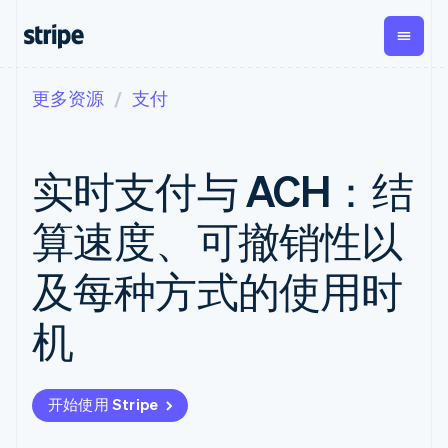
更多资源
支付
按企业阶段
文档
学习
支付
营收
资金管
平台
理
易市
大型企业
Stripe 文档
博客
Payments
Billing
初创企业
API 参考文档
客户案例
实时支付与 ACH：结
在线支付
经常性收入
Global
Conn
库与 SDK
指南
Managed
Metronome
Payouts
Stripe Apps
Payments
按用量计费
平台
算速度、可撤销性以
备案商家解决
Subscriptions
向第三
按应用场景
方案
方打款
支持
订阅管理
Payment links
Crypto
及每种方式的使用时
指南
智能体商务
Invoicing
钱包、
加密货币
获取支持
无代码支付
一次性或定期
稳定币
电子商务
接受线上付款
托管支持方案
Checkout
账单
机
发行和
嵌入式金融
实施预置结账流程
专业服务
预构建支付界
Tax
发卡基
财务自动化
构建平台或交易市场
面
销售税和增值
础设施
全球化企业
管理订阅
Elements
税自动化
应用内支付
提供按用量计费
灵活的 UI 组件
Revenue
开始使用 Stripe
交易市场
发行稳定币支持的支付卡
Payment
Recognition
公司
资金管理
通过智能体配置和管理服
methods
会计自动化
平台
务