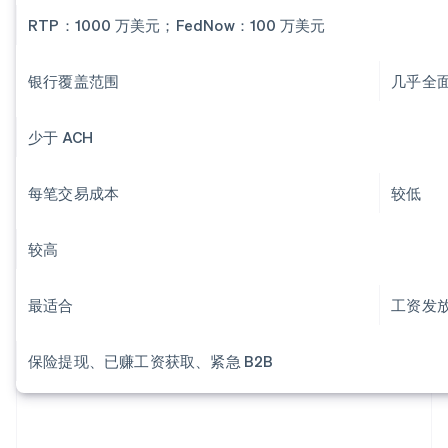
RTP：1000 万美元；FedNow：100 万美元
银行覆盖范围
几乎全
少于 ACH
每笔交易成本
较低
较高
最适合
工资发放
保险提现、已赚工资获取、紧急 B2B