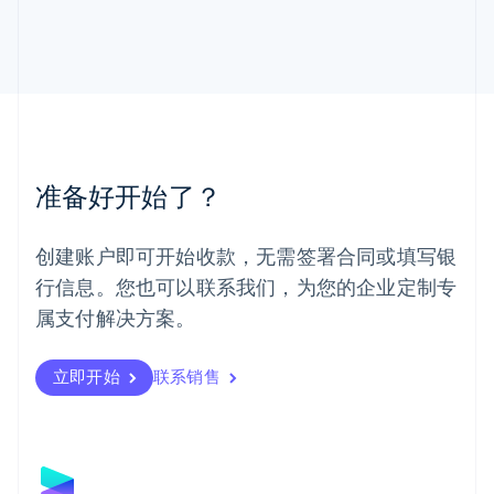
马尔他
English
马来西亚
English
简体中文
美国
English
Español
简体中文
墨西哥
Español
English
准备好开始了？
挪威
English
葡萄牙
创建账户即可开始收款，无需签署合同或填写银
Português
English
行信息。您也可以联系我们，为您的企业定制专
日本
日本語
English
属支付解决方案。
瑞典
Svenska
English
瑞士
立即开始
联系销售
Deutsch
Français
Italiano
English
塞浦路斯
English
斯洛伐克
English