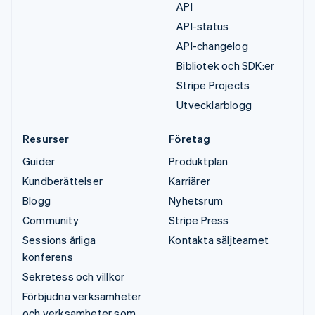
API
API-status
API-changelog
Bibliotek och SDK:er
Stripe Projects
Utvecklarblogg
Resurser
Företag
Guider
Produktplan
Kundberättelser
Karriärer
Blogg
Nyhetsrum
Community
Stripe Press
Sessions årliga
Kontakta säljteamet
konferens
Sekretess och villkor
Förbjudna verksamheter
och verksamheter som