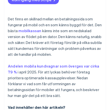
Synlig profilering
HTTPS och hänglåset
Tvinga inte kunderna att skapa ett konto
Redigeringsalternativ
Logotyper för betalningsmetoder
Optimera för lokala mobilbetalningsalternativ
Det finns en skillnad mellan en betalningssida som
Betryggande mikrotext
fungerar på mobil och en som känns byggd för det. Den
Prioritera hastighet och prestanda
bästa
mobilkassan
känns inte som en nedskalad
Finslipa det visuella
Hantera fel på ett smidigt sätt
version av flödet på en dator. Den känns naturlig, snabb
Betrott varumärke
och säker. Det kräver att företag förstår på vilka subtila
Var uppmärksam på detaljer som signalerar kvalitet
sätt kundernas förväntningar och problem påverkas av
Använd inkluderande design
att de handlar på mobilen.
Andelen mobila kundvagnar som överges var cirka
79 %
i april 2025. För att lyckas behöver företag
prioritera optimerade kassaupplevelser. Nedan
förklarar vi vad som får utformningen av
betalningssidan för mobiler att fungera, och beskriver
hur man gör det på ett bra sätt.
Vad innehåller den här artikeln?