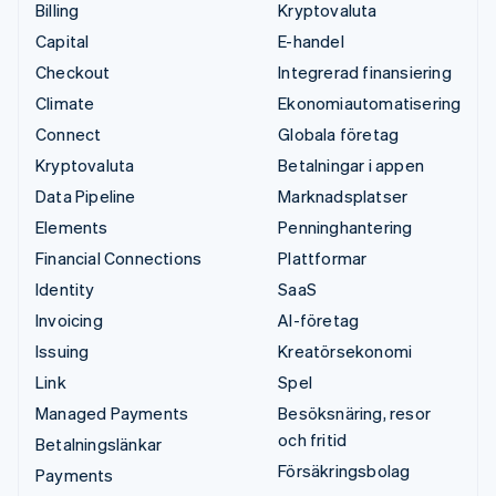
Billing
Kryptovaluta
Capital
E-handel
Checkout
Integrerad finansiering
Climate
Ekonomiautomatisering
Connect
Globala företag
Kryptovaluta
Betalningar i appen
Data Pipeline
Marknadsplatser
Elements
Penninghantering
Financial Connections
Plattformar
Identity
SaaS
Invoicing
AI-företag
Issuing
Kreatörsekonomi
Link
Spel
Managed Payments
Besöksnäring, resor
och fritid
Betalningslänkar
Försäkringsbolag
Payments