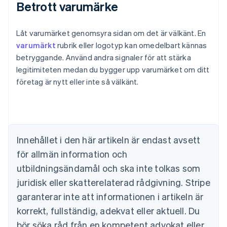
Betrott varumärke
Låt varumärket genomsyra sidan om det är välkänt. En
varumärkt
rubrik eller logotyp kan omedelbart kännas
betryggande. Använd andra signaler för att stärka
legitimiteten medan du bygger upp varumärket om ditt
företag är nytt eller inte så välkänt.
Australien
English
Belgien
Nederlands
Français
Deutsch
English
Brasilien
Innehållet i den här artikeln är endast avsett
Português
English
för allmän information och
Bulgarien
utbildningsändamål och ska inte tolkas som
English
Cypern
juridisk eller skatterelaterad rådgivning. Stripe
English
garanterar inte att informationen i artikeln är
Danmark
korrekt, fullständig, adekvat eller aktuell. Du
English
Estland
bör söka råd från en kompetent advokat eller