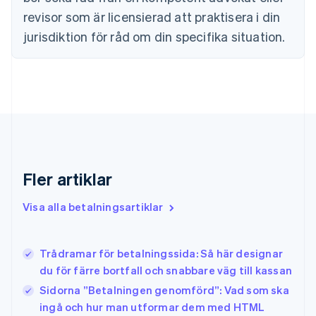
English
revisor som är licensierad att praktisera i din
Fastlandskina
简体中文
English
jurisdiktion för råd om din specifika situation.
Finland
English
Svenska
Frankrike
Français
English
Förenade Arabemiraten
English
Gibraltar
English
Grekland
Fler artiklar
English
Hongkong SAR, Kina
Visa alla betalningsartiklar
English
简体中文
Indien
English
Irland
Trådramar för betalningssida: Så här designar
English
du för färre bortfall och snabbare väg till kassan
Italien
Sidorna ”Betalningen genomförd”: Vad som ska
Italiano
English
Japan
ingå och hur man utformar dem med HTML