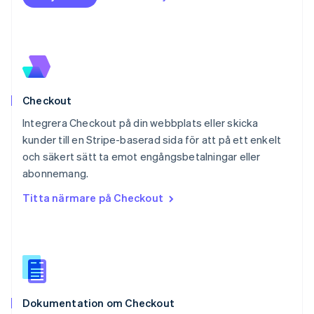
English
Nya Zeeland
English
Polen
English
Portugal
Português
English
Checkout
Rumänien
English
Integrera Checkout på din webbplats eller skicka
Schweiz
kunder till en Stripe-baserad sida för att på ett enkelt
Deutsch
Français
Italiano
English
och säkert sätt ta emot engångsbetalningar eller
Singapore
English
简体中文
abonnemang.
Slovakien
Titta närmare på Checkout
English
Slovenien
English
Italiano
Spanien
Español
English
Storbritannien
English
Dokumentation om Checkout
Sverige