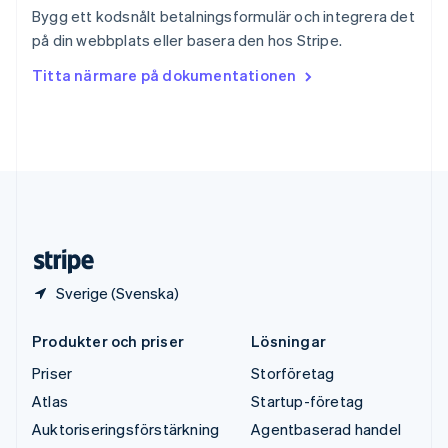
Svenska
English
Bygg ett kodsnålt betalningsformulär och integrera det
Thailand
på din webbplats eller basera den hos Stripe.
ไทย
English
Tjeckien
Titta närmare på dokumentationen
English
Tyskland
Deutsch
English
Ungern
English
USA
English
Español
简体中文
Österrike
Deutsch
English
Sverige (Svenska)
Produkter och priser
Lösningar
Priser
Storföretag
Atlas
Startup-företag
Auktoriseringsförstärkning
Agentbaserad handel