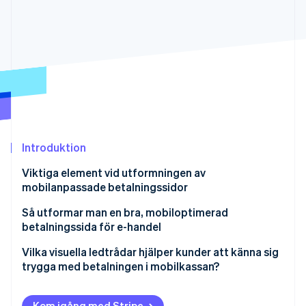
Identitetsverifiering online
Partner
Stripe App Marketplace
Stripe Sessions 2026
Se hur Stripe bygger den ekonomiska inf
Titta nu
Introduktion
Viktiga element vid utformningen av
mobilanpassade betalningssidor
Responsiv layout som fungerar
Så utformar man en bra, mobiloptimerad
betalningssida för e-handel
Knappar man inte riskerar att missa
Utforma för mobilen i första hand
Vilka visuella ledtrådar hjälper kunder att känna sig
Transparens från allra första början
trygga med betalningen i mobilkassan?
Ta bort onödiga steg
Stöd för flera betalningsalternativ
Förtroendesymboler
Planera för vanliga problem på mobiler
Kom igång med Stripe