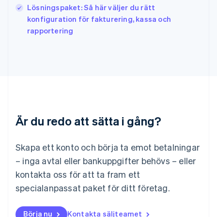
日本語
English
Lösningspaket: Så här väljer du rätt
Kanada
konfiguration för fakturering, kassa och
English
Français
rapportering
Kroatien
English
Italiano
Lettland
English
Liechtenstein
Deutsch
English
Litauen
English
Luxemburg
Är du redo att sätta i gång?
Français
Deutsch
English
Malaysia
English
简体中文
Skapa ett konto och börja ta emot betalningar
Malta
– inga avtal eller bankuppgifter behövs – eller
English
Mexiko
kontakta oss för att ta fram ett
Español
English
specialanpassat paket för ditt företag.
Nederländerna
Nederlands
English
Norge
Börja nu
Kontakta säljteamet