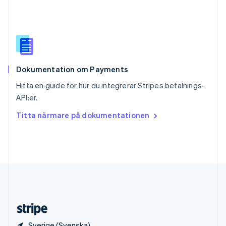
Slovenien
English
Italiano
Spanien
Español
English
Storbritannien
English
Dokumentation om Payments
Sverige
Svenska
English
Hitta en guide för hur du integrerar Stripes betalnings-
Thailand
API:er.
ไทย
English
Tjeckien
Titta närmare på dokumentationen
English
Tyskland
Deutsch
English
Ungern
English
USA
English
Español
简体中文
Österrike
Deutsch
English
Sverige (Svenska)