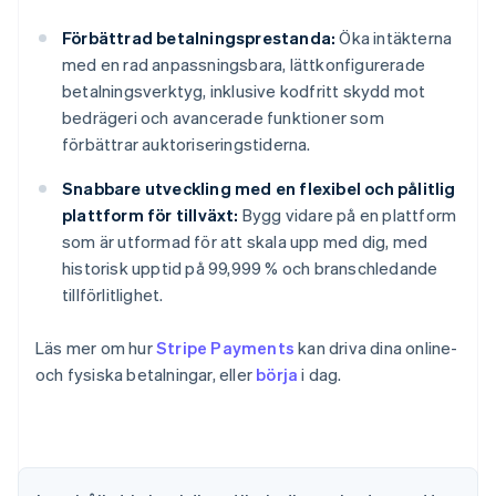
Förbättrad betalningsprestanda:
Öka intäkterna
med en rad anpassningsbara, lättkonfigurerade
betalningsverktyg, inklusive kodfritt skydd mot
bedrägeri och avancerade funktioner som
förbättrar auktoriseringstiderna.
Snabbare utveckling med en flexibel och pålitlig
plattform för tillväxt:
Bygg vidare på en plattform
som är utformad för att skala upp med dig, med
historisk upptid på 99,999 % och branschledande
tillförlitlighet.
Läs mer om hur
Stripe Payments
kan driva dina online-
och fysiska betalningar, eller
börja
i dag.
Australien
English
Belgien
Nederlands
Français
Deutsch
English
Brasilien
Português
English