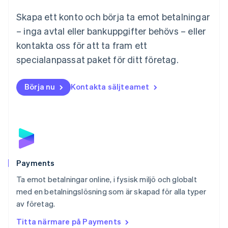
Malta
Skapa ett konto och börja ta emot betalningar
English
Mexiko
– inga avtal eller bankuppgifter behövs – eller
Español
English
kontakta oss för att ta fram ett
Nederländerna
specialanpassat paket för ditt företag.
Nederlands
English
Norge
English
Börja nu
Kontakta säljteamet
Nya Zeeland
English
Polen
English
Portugal
Português
English
Rumänien
English
Payments
Schweiz
Ta emot betalningar online, i fysisk miljö och globalt
Deutsch
Français
Italiano
English
med en betalningslösning som är skapad för alla typer
Singapore
English
简体中文
av företag.
Slovakien
Titta närmare på Payments
English