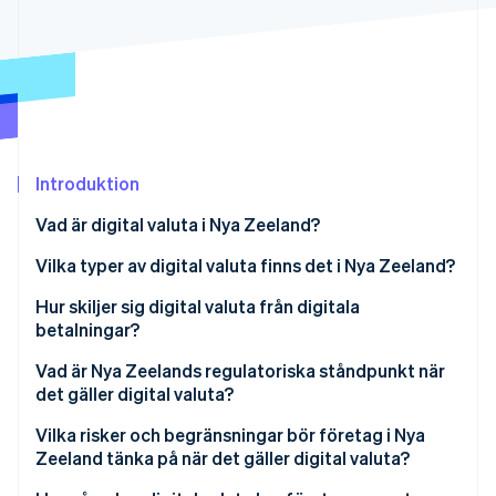
Identitetsverifiering online
Partner
Stripe App Marketplace
Stripe Sessions 2026
Se hur Stripe bygger den ekonomiska inf
Titta nu
Introduktion
Vad är digital valuta i Nya Zeeland?
Vilka typer av digital valuta finns det i Nya Zeeland?
Kryptovalutor
Hur skiljer sig digital valuta från digitala
betalningar?
Centralbankernas digitala valuta (CBDC)
Vad är Nya Zeelands regulatoriska ståndpunkt när
det gäller digital valuta?
Vilka risker och begränsningar bör företag i Nya
Zeeland tänka på när det gäller digital valuta?