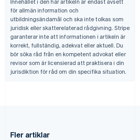
Innehållet i den här artikeln är endast avsett
Bulgarien
för allmän information och
English
Cypern
utbildningsändamål och ska inte tolkas som
English
juridisk eller skatterelaterad rådgivning. Stripe
Danmark
garanterar inte att informationen i artikeln är
English
Estland
korrekt, fullständig, adekvat eller aktuell. Du
English
bör söka råd från en kompetent advokat eller
Fastlandskina
revisor som är licensierad att praktisera i din
简体中文
English
Finland
jurisdiktion för råd om din specifika situation.
English
Svenska
Frankrike
Français
English
Förenade Arabemiraten
English
Gibraltar
English
Grekland
English
Fler artiklar
Hongkong SAR, Kina
English
简体中文