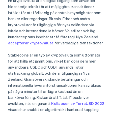
En kryptovaluta är en digital tillgång som använder
blockkedjeteknik för att möjliggöra transaktioner
istället för att förlita sig på centrala myndigheter som
banker eller regeringar. Bitcoin, Ether och andra
kryptovalutor är tillgängliga för nyazeeländare via
lokala och internationella börser. Volatilitet och låg
kundacceptans innebär att få företag i Nya Zeeland
accepterar kryptovaluta
för vardagliga transaktioner.
Stablecoins är en typ av kryptovaluta som utformats
för att hålla ett jämnt pris, vilket kan göra dem mer
användbara. USDC och USDT används i stor
utsträckning globalt, och de är tillgängliga i Nya
Zeeland. Gränsöverskridande betalningar och
internationella leverantörstransaktioner kan avräknas
på några minuter till en lägre kostnad än en
banköverföring. Risken är att ”stabil” beskriver
avsikten, inte en garanti.
Kollapsen av TerraUSD 2022
visade hur snabbt en algoritmiskt hanterad koppling