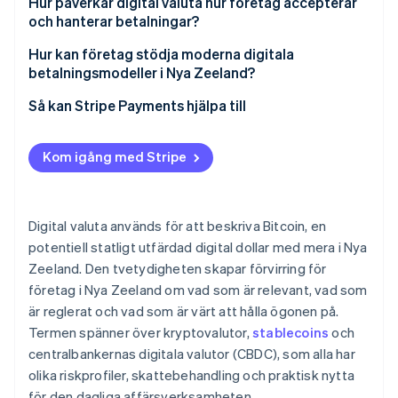
Hur påverkar digital valuta hur företag accepterar
och hanterar betalningar?
Hur kan företag stödja moderna digitala
betalningsmodeller i Nya Zeeland?
Så kan Stripe Payments hjälpa till
Kom igång med Stripe
Digital valuta används för att beskriva Bitcoin, en
potentiell statligt utfärdad digital dollar med mera i Nya
Zeeland. Den tvetydigheten skapar förvirring för
företag i Nya Zeeland om vad som är relevant, vad som
är reglerat och vad som är värt att hålla ögonen på.
Termen spänner över kryptovalutor,
stablecoins
och
centralbankernas digitala valutor (CBDC), som alla har
olika riskprofiler, skattebehandling och praktisk nytta
för den dagliga affärsverksamheten.