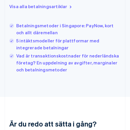
Indien
Visa alla betalningsartiklar
English
Irland
English
Betalningsmetoder i Singapore: PayNow, kort
Italien
och allt däremellan
Italiano
English
Japan
5 intäktsmodeller för plattformar med
日本語
English
integrerade betalningar
Kanada
Vad är transaktionskostnader för nederländska
English
Français
företag? En uppdelning av avgifter, marginaler
Kroatien
English
Italiano
och betalningsmetoder
Lettland
English
Liechtenstein
Deutsch
English
Litauen
English
Luxemburg
Français
Deutsch
English
Är du redo att sätta i gång?
Malaysia
English
简体中文