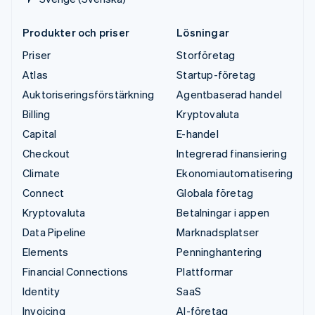
Produkter och priser
Lösningar
Priser
Storföretag
Atlas
Startup-företag
Auktoriseringsförstärkning
Agentbaserad handel
Billing
Kryptovaluta
Capital
E-handel
Checkout
Integrerad finansiering
Climate
Ekonomiautomatisering
Connect
Globala företag
Kryptovaluta
Betalningar i appen
Data Pipeline
Marknadsplatser
Elements
Penninghantering
Financial Connections
Plattformar
Identity
SaaS
Invoicing
AI-företag