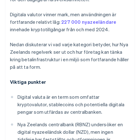
Digitala valutor vinner mark, men användningen är
fortfarande relativt låg:
227 000 nyazeeländare
innehade kryptotillgångar från och med 2024.
Nedan diskuterar vi vad varje kategori betyder, hur Nya
Zeelands regelverk ser ut och hur företag kan tänka
kring betalinfrastruktur i en miljö som fortfarande håller
på att ta form.
Viktiga punkter
Digital valuta är en term som omfattar
kryptovalutor, stablecoins och potentiella digitala
pengar som utfärdas av centralbanken.
Nya Zeelands centralbank (RBNZ) undersöker en
digital nyazeeländsk dollar (NZD), men ingen
tidslinje har fastställts och utformningen är