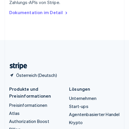
Zahlungs-APIs von Stripe.
English
Ungarn
Dokumentation im Detail
English
Vereinigte Arabische Emirate
English
Vereinigte Staaten
English
Español
简体中文
Vereinigtes Königreich
English
Zypern
English
Österreich (Deutsch)
Produkte und
Lösungen
Preisinformationen
Unternehmen
Preisinformationen
Start-ups
Atlas
Agentenbasierter Handel
Authorization Boost
Krypto