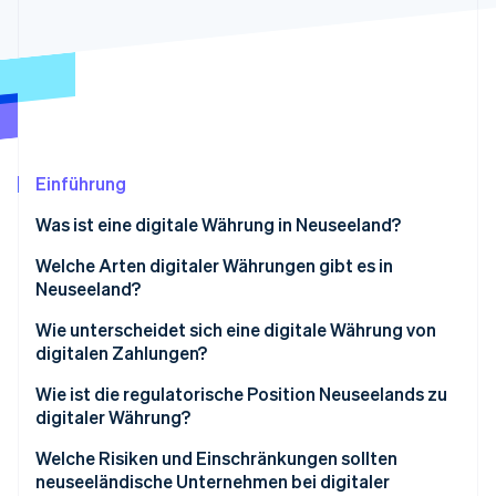
Betrugsprävention
Ecosystem
Atlas
Start-up-Gründung
Partner
Stripe App-Marktplatz
Climate
CO₂-Entnahme
Identity
Online-Identitätsprüfung
Einführung
Was ist eine digitale Währung in Neuseeland?
Welche Arten digitaler Währungen gibt es in
Neuseeland?
Stripe-Sessions 2026
Erfahren Sie, wie Stripe Lösungen für die Wirts
Kryptowährungen
Wie unterscheidet sich eine digitale Währung von
Jetzt ansehen
digitalen Zahlungen?
Central Bank Digital Currency (CBDC)
Wie ist die regulatorische Position Neuseelands zu
digitaler Währung?
Welche Risiken und Einschränkungen sollten
neuseeländische Unternehmen bei digitaler