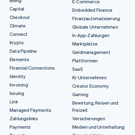
Billing
E-Commerce
Capital
Embedded Finance
Checkout
Finanzautomatisierung
Climate
Globale Unternehmen
Connect
In-App-Zahlungen
Krypto
Marktplätze
Data Pipeline
Geldmanagement
Elements
Plattformen
Financial Connections
SaaS
Identity
KI-Unternehmen
Invoicing
Creator Economy
Issuing
Gaming
Link
Bewirtung, Reisen und
Managed Payments
Freizeit
Zahlungslinks
Versicherungen
Payments
Medien und Unterhaltung