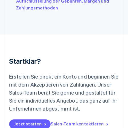
Aufschlüsselung der Gebühren, Margen und
Liechtenstein
Zahlungsmethoden
Deutsch
English
Litauen
English
Luxemburg
Français
Deutsch
English
Malaysia
English
简体中文
Malta
English
Startklar?
Mexiko
Español
English
Neuseeland
Erstellen Sie direkt ein Konto und beginnen Sie
English
mit dem Akzeptieren von Zahlungen. Unser
Niederlande
Nederlands
English
Sales-Team berät Sie gerne und gestaltet für
Norwegen
Sie ein individuelles Angebot, das ganz auf Ihr
English
Österreich
Unternehmen abgestimmt ist.
Deutsch
English
Polen
Jetzt starten
Sales-Team kontaktieren
English