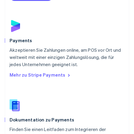
Portugal
Português
English
Rumänien
English
Schweden
Svenska
English
Schweiz
Payments
Deutsch
Français
Italiano
English
Akzeptieren Sie Zahlungen online, am POS vor Ort und
Singapur
English
简体中文
weltweit mit einer einzigen Zahlungslösung, die für
Slowakei
jedes Unternehmen geeignet ist.
English
Mehr zu Stripe Payments
Slowenien
English
Italiano
Sonderverwaltungsregion Hongkong,
China
English
简体中文
Spanien
Español
English
Dokumentation zu Payments
Thailand
ไทย
English
Finden Sie einen Leitfaden zum Integrieren der
Tschechische Republik