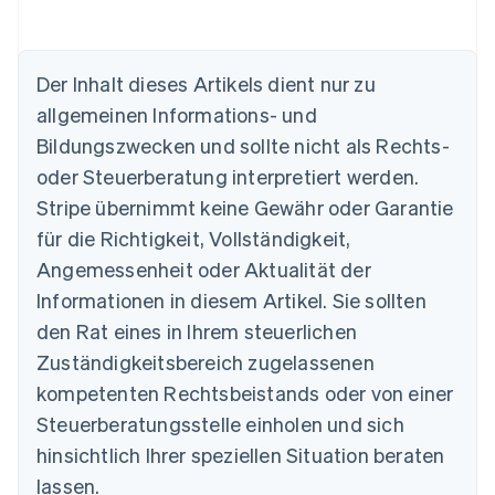
Der Inhalt dieses Artikels dient nur zu
allgemeinen Informations- und
Bildungszwecken und sollte nicht als Rechts-
Australien
oder Steuerberatung interpretiert werden.
English
Belgien
Stripe übernimmt keine Gewähr oder Garantie
Nederlands
Français
Deutsch
English
für die Richtigkeit, Vollständigkeit,
Brasilien
Português
English
Angemessenheit oder Aktualität der
Bulgarien
Informationen in diesem Artikel. Sie sollten
English
Dänemark
den Rat eines in Ihrem steuerlichen
English
Zuständigkeitsbereich zugelassenen
Deutschland
kompetenten Rechtsbeistands oder von einer
Deutsch
English
Estland
Steuerberatungsstelle einholen und sich
English
hinsichtlich Ihrer speziellen Situation beraten
Festlandchina
lassen.
简体中文
English