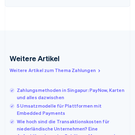
Finnland
English
Svenska
Frankreich
Français
English
Gibraltar
English
Griechenland
English
Indien
Weitere Artikel
English
Irland
Weitere Artikel zum Thema Zahlungen
English
Italien
Italiano
English
Japan
Zahlungsmethoden in Singapur: PayNow, Karten
日本語
English
und alles dazwischen
Kanada
5 Umsatzmodelle für Plattformen mit
English
Français
Embedded Payments
Kroatien
English
Italiano
Wie hoch sind die Transaktionskosten für
Lettland
niederländische Unternehmen? Eine
English