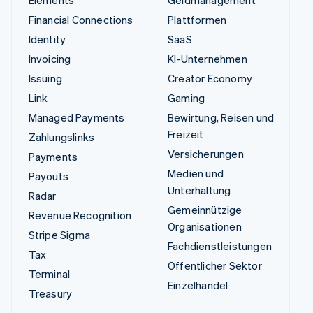
Elements
Geldmanagement
Financial Connections
Plattformen
Identity
SaaS
Invoicing
KI-Unternehmen
Issuing
Creator Economy
Link
Gaming
Managed Payments
Bewirtung, Reisen und
Freizeit
Zahlungslinks
Versicherungen
Payments
Medien und
Payouts
Unterhaltung
Radar
Gemeinnützige
Revenue Recognition
Organisationen
Stripe Sigma
Fachdienstleistungen
Tax
Öffentlicher Sektor
Terminal
Einzelhandel
Treasury