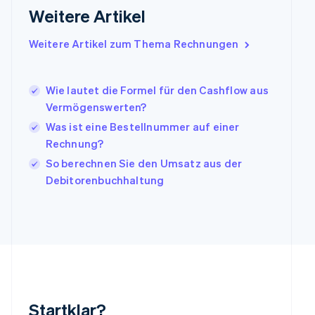
Weitere Artikel
Irland
English
Italien
Weitere Artikel zum Thema Rechnungen
Italiano
English
Japan
日本語
English
Wie lautet die Formel für den Cashflow aus
Kanada
Vermögenswerten?
English
Français
Was ist eine Bestellnummer auf einer
Kroatien
English
Italiano
Rechnung?
Lettland
So berechnen Sie den Umsatz aus der
English
Debitorenbuchhaltung
Liechtenstein
Deutsch
English
Litauen
English
Luxemburg
Français
Deutsch
English
Malaysia
English
简体中文
Malta
Startklar?
English