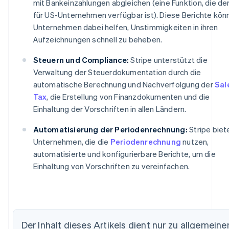
mit Bankeinzahlungen abgleichen (eine Funktion, die de
für US-Unternehmen verfügbar ist). Diese Berichte kön
Unternehmen dabei helfen, Unstimmigkeiten in ihren
Aufzeichnungen schnell zu beheben.
Steuern und Compliance:
Stripe unterstützt die
Verwaltung der Steuerdokumentation durch die
automatische Berechnung und Nachverfolgung der
Sal
Tax
, die Erstellung von Finanzdokumenten und die
Einhaltung der Vorschriften in allen Ländern.
Automatisierung der Periodenrechnung:
Stripe biet
Unternehmen, die die
Periodenrechnung
nutzen,
automatisierte und konfigurierbare Berichte, um die
Einhaltung von Vorschriften zu vereinfachen.
Australien
English
Belgien
Der Inhalt dieses Artikels dient nur zu allgemeine
Nederlands
Français
Deutsch
English