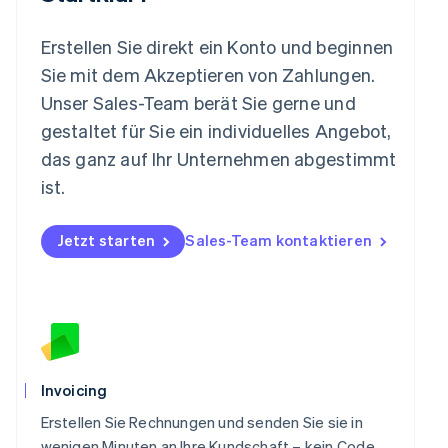
Mexiko
Español
English
Erstellen Sie direkt ein Konto und beginnen
Neuseeland
Sie mit dem Akzeptieren von Zahlungen.
English
Niederlande
Unser Sales-Team berät Sie gerne und
Nederlands
English
gestaltet für Sie ein individuelles Angebot,
Norwegen
das ganz auf Ihr Unternehmen abgestimmt
English
Österreich
ist.
Deutsch
English
Polen
Jetzt starten
Sales-Team kontaktieren
English
Portugal
Português
English
Rumänien
English
Schweden
Svenska
English
Schweiz
Invoicing
Deutsch
Français
Italiano
English
Singapur
Erstellen Sie Rechnungen und senden Sie sie in
English
简体中文
wenigen Minuten an Ihre Kundschaft – kein Code