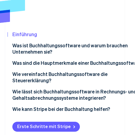
Betrugsprävention
Ecosystem
Atlas
Start-up-Gründung
Partner
Stripe App-Marktplatz
Climate
CO₂-Entnahme
Einführung
Identity
Was ist Buchhaltungssoftware und warum brauchen
Online-Identitätsprüfung
Unternehmen sie?
Was sind die Hauptmerkmale einer Buchhaltungssoftw
Wie vereinfacht Buchhaltungssoftware die
Steuererklärung?
Stripe-Sessions 2026
Erfahren Sie, wie Stripe Lösungen für die Wir
Wie lässt sich Buchhaltungssoftware in Rechnungs- un
Jetzt ansehen
Gehaltsabrechnungssysteme integrieren?
Wie kann Stripe bei der Buchhaltung helfen?
Erste Schritte mit Stripe