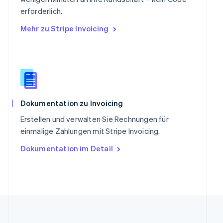
Slowakei
erforderlich.
English
Mehr zu Stripe Invoicing
Slowenien
English
Italiano
Sonderverwaltungsregion Hongkong,
China
English
简体中文
Spanien
Español
English
Thailand
Dokumentation zu Invoicing
ไทย
English
Erstellen und verwalten Sie Rechnungen für
Tschechische Republik
einmalige Zahlungen mit Stripe Invoicing.
English
Ungarn
Dokumentation im Detail
English
Vereinigte Arabische Emirate
English
Vereinigte Staaten
English
Español
简体中文
Vereinigtes Königreich
English
Zypern