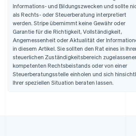
Informations- und Bildungszwecken und sollte ni
Brasilien
Português
English
als Rechts- oder Steuerberatung interpretiert
Bulgarien
werden. Stripe übernimmt keine Gewähr oder
English
Dänemark
Garantie für die Richtigkeit, Vollständigkeit,
English
Angemessenheit oder Aktualität der Information
Deutschland
in diesem Artikel. Sie sollten den Rat eines in Ihr
Deutsch
English
Estland
steuerlichen Zuständigkeitsbereich zugelassene
English
kompetenten Rechtsbeistands oder von einer
Festlandchina
Steuerberatungsstelle einholen und sich hinsicht
简体中文
English
Finnland
Ihrer speziellen Situation beraten lassen.
English
Svenska
Frankreich
Français
English
Gibraltar
English
Griechenland
English
Indien
English