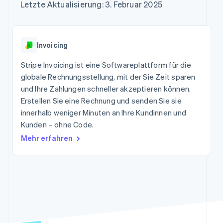
Data Pipeline
Letzte Aktualisierung: 3. Februar 2025
Marktplatz auf
Geldmanagement
Zugriff auf mehr als
Datensynchronisierung
Produkt-Roadmap
Grundlagen der
Plattformen
125
Stripe Sessions
Abonnementverwaltung
SaaS
Terminal
Karriere
Zahlungen vor Ort
Newsroom
So setzen Sie
Invoicing
Authorization
Stripe Press
nutzungsbasierte
Boost
Abrechnung um
Stripe Invoicing ist eine Softwareplattform für die
Nach Branche
Optimierung der
Stablecoin-gestützte
Autorisierungsraten
globale Rechnungsstellung, mit der Sie Zeit sparen
Karten ausgeben: So
Link
KI-Unternehmen
Kontakt
geht´s
und Ihre Zahlungen schneller akzeptieren können.
Beschleunigter
Creator Economy
Bereitstellung und
Erstellen Sie eine Rechnung und senden Sie sie
Bezahlvorgang
Gaming
Verwaltung von
Sales-Team
innerhalb weniger Minuten an Ihre Kundinnen und
Financial
Bewirtung, Reisen und
Diensten mit Agenten
kontaktieren
Connections
Freizeit
Kunden – ohne Code.
Partner werden
Verbundene
Versicherungen
Mehr erfahren
Medien und
Finanzdaten
Unterhaltung
Ressourcen
Gemeinnützige
Organisationen
App-Integrationen
Fachdienstleistungen
Mehr
Code-Beispiele
Öffentlicher Sektor
Product roadmap
Entwickler-Blog
Einzelhandel
Ausblick
API-Status
Radar