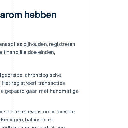
aarom hebben
nsacties bijhouden, registreren
e financiële doeleinden,
tgebreide, chronologische
. Het registreert transacties
die gepaard gaan met handmatige
nsactiegegevens om in zinvolle
rekeningen, balansen en
ondheid van het bedrijf voor