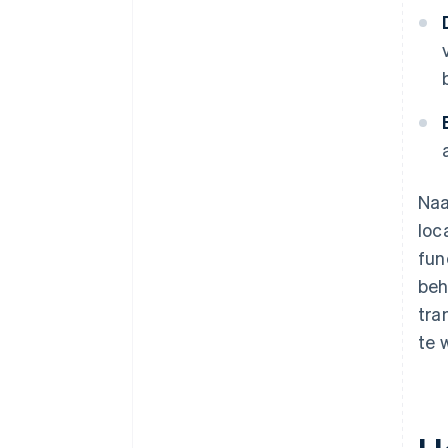
Naa
loc
fun
beh
tra
te 