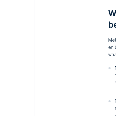
W
b
Met
en 
waa