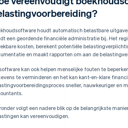
oe vereenvoudigt boekhoudso
elastingvoorbereiding?
khoudsoftware houdt automatisch belastbare uitgaven 
dt een geordende financiële administratie bij. Het regi
rekbare kosten, berekent potentiële belastingverplichti
umentatie en maakt rapporten om aan de belastingver
software kan ook helpen menselijke fouten te beperke
evens te verminderen en het kan kant-en-klare financi
astingvoorbereidingsproces sneller, nauwkeuriger en m
ountants.
ronder volgt een nadere blik op de belangrijkste man
astingen kan vereenvoudigen.