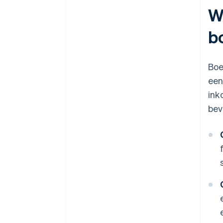
Wa
b
Boe
een
ink
bev