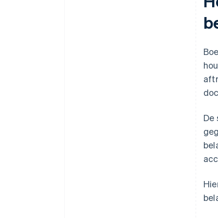
H
b
Boe
hou
aft
doc
De 
geg
bel
acc
Hie
bel