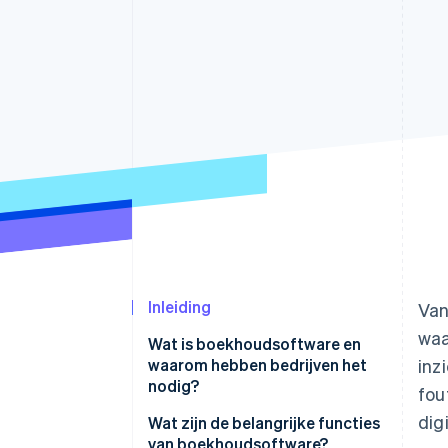
Link
Versneld afrekenen
Financial Connections
Data gekoppelde rekeningen
Inleiding
Van
waa
Wat is boekhoudsoftware en
waarom hebben bedrijven het
inz
nodig?
fou
dig
Wat zijn de belangrijke functies
van boekhoudsoftware?