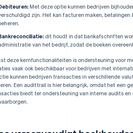
Debiteuren:
Met deze optie kunnen bedrijven bijhouden
verschuldigd zijn. Het kan facturen maken, betalingen 
beheren.
Bankreconciliatie:
dit houdt in dat bankafschriften wo
administratie van het bedrijf, zodat de boeken overee
st deze kernfunctionaliteiten is ondersteuning voor m
aties vaak ook beschikbaar voor bedrijven met internat
ctie kunnen bedrijven transacties in verschillende valut
eren. Een audittrail is hier belangrijk, omdat het een g
nsacties biedt ter ondersteuning van interne audits en
waarborgen.