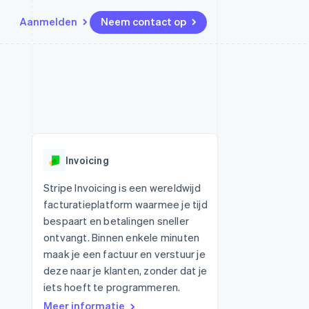
Aanmelden
Neem contact op
Bronnen
Ecosysteem
Contact
marktplaatsen
Meer
App-integraties
Partners
Neem contact op
Product roadmap
Voorbeelden van code
Stripe App Marketplace
Partner worden
Ontdek wat er in het verschiet
or platforms
Developerblog
ligt
r platforms
API-status
financiële
Radar
Invoicing
Fraudepreventie
tuele kaarten
Atlas
ing
Stripe Invoicing is een wereldwijd
Oprichting van een start-up
facturatieplatform waarmee je tijd
Climate
bespaart en betalingen sneller
CO₂-verwijdering
ontvangt. Binnen enkele minuten
Identity
maak je een factuur en verstuur je
Online identiteitsverificatie
deze naar je klanten, zonder dat je
iets hoeft te programmeren.
Meer informatie