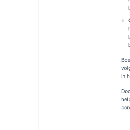
Boe
vol
in 
Doo
hel
con