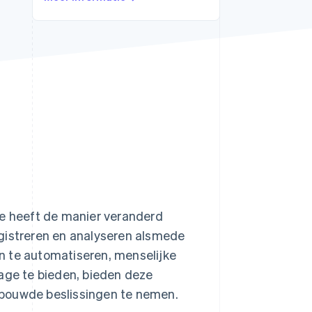
Stripe Sessions 2026
Ontdek hoe Stripe de
economische
infrastructuur voor AI
bouwt.
Nu bekijken
re heeft de manier veranderd
egistreren en analyseren alsmede
n te automatiseren, menselijke
tage te bieden, bieden deze
rbouwde beslissingen te nemen.