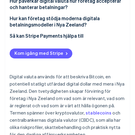
Hur påverkar digital valuta hur företag accepterar
och hanterar betalningar?
Hur kan företag stödja moderna digitala
betalningsmodeller i Nya Zeeland?
Så kan Stripe Payments hjälpa till
Kom igång med Stripe
Digital valuta används för att beskriva Bitcoin, en
potentiell statligt utfärdad digital dollar med mera i Nya
Zeeland. Den tvetydigheten skapar förvirring för
företag i Nya Zeeland om vad som är relevant, vad som
är reglerat och vad som är värt att hålla ögonen på.
Termen spänner över kryptovalutor,
stablecoins
och
centralbankernas digitala valutor (CBDC), som alla har
olika riskprofiler, skattebehandling och praktisk nytta
för den dagliga affärsverksamheten.