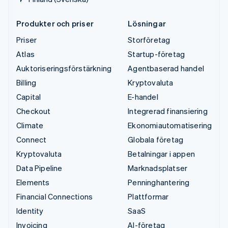
Produkter och priser
Lösningar
Priser
Storföretag
Atlas
Startup-företag
Auktoriseringsförstärkning
Agentbaserad handel
Billing
Kryptovaluta
Capital
E-handel
Checkout
Integrerad finansiering
Climate
Ekonomiautomatisering
Connect
Globala företag
Kryptovaluta
Betalningar i appen
Data Pipeline
Marknadsplatser
Elements
Penninghantering
Financial Connections
Plattformar
Identity
SaaS
Invoicing
AI-företag