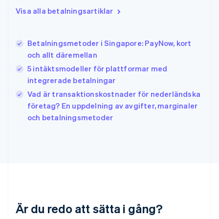
Indien
Visa alla betalningsartiklar
English
Irland
English
Betalningsmetoder i Singapore: PayNow, kort
Italien
och allt däremellan
Italiano
English
Japan
5 intäktsmodeller för plattformar med
日本語
English
integrerade betalningar
Kanada
Vad är transaktionskostnader för nederländska
English
Français
företag? En uppdelning av avgifter, marginaler
Kroatien
English
Italiano
och betalningsmetoder
Lettland
English
Liechtenstein
Deutsch
English
Litauen
English
Luxemburg
Français
Deutsch
English
Är du redo att sätta i gång?
Malaysia
English
简体中文