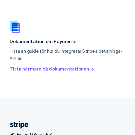
Slovenien
English
Italiano
Spanien
Español
English
Storbritannien
English
Dokumentation om Payments
Sverige
Svenska
English
Hitta en guide för hur du integrerar Stripes betalnings-
Thailand
API:er.
ไทย
English
Tjeckien
Titta närmare på dokumentationen
English
Tyskland
Deutsch
English
Ungern
English
USA
English
Español
简体中文
Österrike
Deutsch
English
Finland (Svenska)