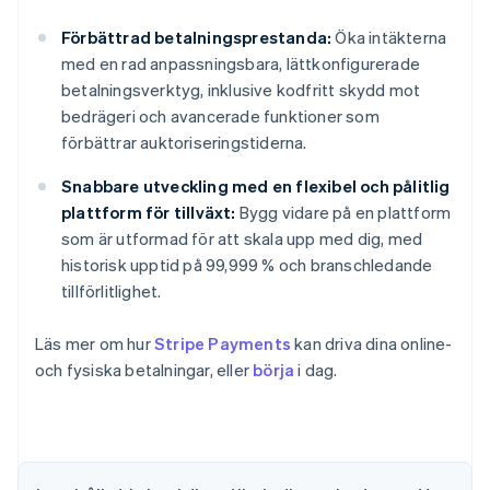
Förbättrad betalningsprestanda:
Öka intäkterna
med en rad anpassningsbara, lättkonfigurerade
betalningsverktyg, inklusive kodfritt skydd mot
bedrägeri och avancerade funktioner som
förbättrar auktoriseringstiderna.
Snabbare utveckling med en flexibel och pålitlig
plattform för tillväxt:
Bygg vidare på en plattform
som är utformad för att skala upp med dig, med
historisk upptid på 99,999 % och branschledande
tillförlitlighet.
Läs mer om hur
Stripe Payments
kan driva dina online-
och fysiska betalningar, eller
börja
i dag.
Australien
English
Belgien
Nederlands
Français
Deutsch
English
Brasilien
Português
English