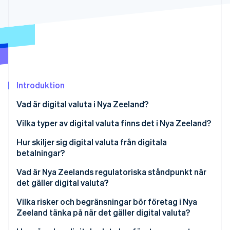
Identitetsverifiering online
Partner
Stripe App Marketplace
Stripe Sessions 2026
Se hur Stripe bygger den ekonomiska inf
Titta nu
Introduktion
Vad är digital valuta i Nya Zeeland?
Vilka typer av digital valuta finns det i Nya Zeeland?
Kryptovalutor
Hur skiljer sig digital valuta från digitala
betalningar?
Centralbankernas digitala valuta (CBDC)
Vad är Nya Zeelands regulatoriska ståndpunkt när
det gäller digital valuta?
Vilka risker och begränsningar bör företag i Nya
Zeeland tänka på när det gäller digital valuta?