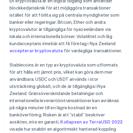
En kryptovaluta är en digital tillgång som använder
blockkedjeteknik för att möjliggöra transaktioner
istället för att förlita sig på centrala myndigheter som
banker eller regeringar. Bitcoin, Ether och andra
kryptovalutor är tillgängliga för nyazeeländare via
lokala och internationella börser. Volatilitet och låg
kundacceptans innebär att få företag i Nya Zeeland
accepterar kryptovaluta
för vardagliga transaktioner.
Stablecoins är en typ av kryptovaluta som utformats
för att hålla ett jämnt pris, vilket kan göra dem mer
användbara. USDC och USDT används i stor
utsträckning globalt, och de är tillgängliga i Nya
Zeeland. Gränsöverskridande betalningar och
internationella leverantörstransaktioner kan avräknas
på några minuter till en lägre kostnad än en
banköverföring. Risken är att ”stabil” beskriver
avsikten, inte en garanti.
Kollapsen av TerraUSD 2022
visade hur snabbt en algoritmiskt hanterad koppling