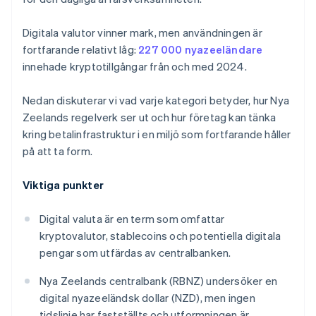
Digitala valutor vinner mark, men användningen är
fortfarande relativt låg:
227 000 nyazeeländare
innehade kryptotillgångar från och med 2024.
Nedan diskuterar vi vad varje kategori betyder, hur Nya
Zeelands regelverk ser ut och hur företag kan tänka
kring betalinfrastruktur i en miljö som fortfarande håller
på att ta form.
Viktiga punkter
Digital valuta är en term som omfattar
kryptovalutor, stablecoins och potentiella digitala
pengar som utfärdas av centralbanken.
Nya Zeelands centralbank (RBNZ) undersöker en
digital nyazeeländsk dollar (NZD), men ingen
tidslinje har fastställts och utformningen är