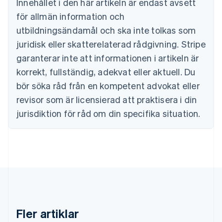
Innehållet i den här artikeln är endast avsett
Bulgarien
för allmän information och
English
Cypern
utbildningsändamål och ska inte tolkas som
English
juridisk eller skatterelaterad rådgivning. Stripe
Danmark
garanterar inte att informationen i artikeln är
English
Estland
korrekt, fullständig, adekvat eller aktuell. Du
English
bör söka råd från en kompetent advokat eller
Fastlandskina
revisor som är licensierad att praktisera i din
简体中文
English
Finland
jurisdiktion för råd om din specifika situation.
English
Svenska
Frankrike
Français
English
Förenade Arabemiraten
English
Gibraltar
English
Grekland
English
Fler artiklar
Hongkong SAR, Kina
English
简体中文