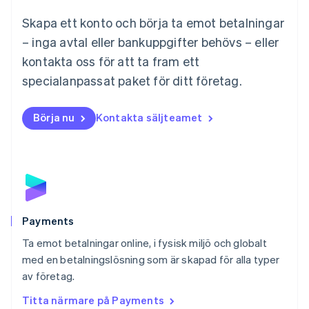
Malta
Skapa ett konto och börja ta emot betalningar
English
Mexiko
– inga avtal eller bankuppgifter behövs – eller
Español
English
kontakta oss för att ta fram ett
Nederländerna
specialanpassat paket för ditt företag.
Nederlands
English
Norge
English
Börja nu
Kontakta säljteamet
Nya Zeeland
English
Polen
English
Portugal
Português
English
Rumänien
English
Payments
Schweiz
Ta emot betalningar online, i fysisk miljö och globalt
Deutsch
Français
Italiano
English
med en betalningslösning som är skapad för alla typer
Singapore
English
简体中文
av företag.
Slovakien
Titta närmare på Payments
English