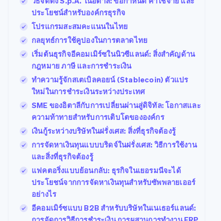
วิธีจัดตั้ง S.p.A. ในอิตาลี: ข้อกำหนด ค่าใช้จ่าย และ
ประโยชน์สำหรับองค์กรธุรกิจ
โปรแกรมสะสมคะแนนในไทย
กลยุทธ์การใช้คูปองในการตลาดไทย
เริ่มต้นธุรกิจอีคอมเมิร์ซในนิวซีแลนด์: สิ่งสำคัญด้าน
กฎหมาย ภาษี และการชำระเงิน
ทำความรู้จักสเตเบิลคอยน์ (Stablecoin) ตัวแปร
ใหม่ในการชำระเงินระหว่างประเทศ
SME ของอิตาลีกับการเปลี่ยนผ่านสู่ดิจิทัล: โอกาสและ
ความท้าทายสำหรับการเติบโตขององค์กร
เงินกู้ระหว่างบริษัทในฝรั่งเศส: สิ่งที่ธุรกิจต้องรู้
การจัดหาเงินทุนแบบบริดจ์ในฝรั่งเศส: วิธีการใช้งาน
และสิ่งที่ธุรกิจต้องรู้
แฟคตอริ่งแบบย้อนกลับ: ธุรกิจในเยอรมนีจะได้
ประโยชน์จากการจัดหาเงินทุนสำหรับซัพพลายเออร์
อย่างไร
อีคอมเมิร์ซแบบ B2B สำหรับบริษัทในเนเธอร์แลนด์:
การจัดการวิธีการชำระเงิน การผสานการทำงาน ERP