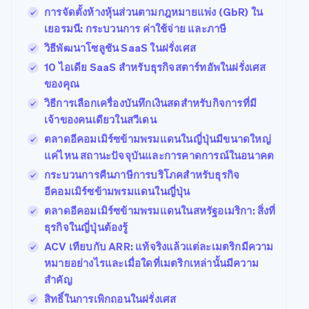
การจัดตั้งห้างหุ้นส่วนตามกฎหมายแพ่ง (GbR) ใน
เยอรมนี: กระบวนการ ค่าใช้จ่าย และภาษี
วิธีพัฒนาโซลูชัน SaaS ในฝรั่งเศส
10 ไอเดีย SaaS สําหรับธุรกิจสตาร์ทอัพในฝรั่งเศส
ของคุณ
วิธีการเลือกเครื่องบันทึกเงินสดสําหรับกิจการที่มี
เจ้าของคนเดียวในสวีเดน
ตลาดอีคอมเมิร์ซข้ามพรมแดนในญี่ปุ่นมีขนาดใหญ่
แค่ไหน สถานะปัจจุบันและการคาดการณ์ในอนาคต
กระบวนการคืนภาษีการบริโภคสําหรับธุรกิจ
อีคอมเมิร์ซข้ามพรมแดนในญี่ปุ่น
ตลาดอีคอมเมิร์ซข้ามพรมแดนในสหรัฐอเมริกา: สิ่งที่
ธุรกิจในญี่ปุ่นต้องรู้
ACV เทียบกับ ARR: แท้จริงแล้วแต่ละเมตริกมีความ
หมายอย่างไรและเมื่อใดที่เมตริกเหล่านั้นมีความ
สําคัญ
สิทธิ์ในการเพิกถอนในฝรั่งเศส