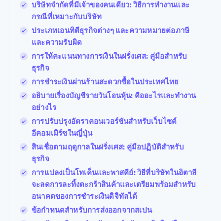
พาร์ทเนอร์
บริษัทจำกัดที่มีเจ้าของคนเดียว: วิธีการทำงานและ
การก่อตั้งบริษัทสตาร์ทอัพ
Stripe App
กรณีที่เหมาะกับบริษัท
Marketplace
Climate
ประเภทเอนทิตีธุรกิจต่างๆ และความหมายต่อภาษี
การขจัดคาร์บอน
และความรับผิด
การให้คะแนนทางการเงินในฝรั่งเศส: คู่มือสำหรับ
ธุรกิจ
การชำระเงินผ่านร้านสะดวกซื้อในประเทศไทย
Stripe Sessions 2026
อธิบายเรื่องบัญชีรายวันโอนหุ้น: คืออะไรและทำงาน
ดูว่า Stripe กำลังสร้างโครงสร้างพื้นฐานระบบเศรษฐกิจสำหรับ
อย่างไร
AI อย่างไร
รับชมเลย
การปรับปรุงอัตราคอนเวอร์ชันสำหรับเว็บไซต์
อีคอมเมิร์ซในญี่ปุ่น
สินเชื่อตามฤดูกาลในฝรั่งเศส: คู่มือปฏิบัติสำหรับ
ธุรกิจ
การแปลงเป็นโทเค็นและพาสคีย์: วิธีที่บริษัทในอิตาลี
จะลดการละทิ้งตะกร้าสินค้าและเตรียมพร้อมสำหรับ
อนาคตของการชำระเงินดิจิทัลได้
ข้อกำหนดสำหรับการส่งออกจากสเปน