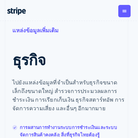
แหล่งข้อมูลเพิ่มเติม
ตามขั้น
เอกสารประกอบ
เรียนรู้
การชำระเงิน
รายรับ
การ
แพลตฟ
จัดการ
และ
องค์กร
Stripe Docs
บล็อก
เงิน
มาร์เก็
Payments
Billing
ธุรกิจสตาร์ทอัพ
ข้อมูลอ้างอิงเกี่ยวกับ API
เรื่องราวจากลูกค้า
ธุรกิจ
การชำระเงิน
รายรับตาม
เพลส
ไลบรารีและ SDK
คู่มือ
ออนไลน์
แบบแผนล่วง
Stripe Apps
Global
Payment links
หน้า
Metronome
Payouts
Conn
การชำ
ตามกรณีใช้งาน
การชำระเงิน
การเรียกเก็บ
เบิกจ่าย
เงินสำ
การสนับสนุน
ไปยังแหล่งข้อมูลที่จำเป็นสำหรับธุรกิจขนาด
แบบไม่ต้อง
เงินตามการ
ให้กับ
แพลตฟ
คู่มือ
การค้าแบบใช้เอเจนต์
เขียนโค้ด
Checkout
ใช้งาน
การชำระเงิน
บุคคลที่
เล็กถึงขนาดใหญ่ สำรวจการประมวลผลการ
อีคอมเมิร์ซ
รับการสนับสนุน
UI การชำระ
ตามรอบบิล
สาม
บริการทางการเงินที่
รับการชำระเงินออนไลน์
แพ็กเกจการสนับสนุนที่
ชำระเงิน การเรียกเก็บเงิน ธุรกิจสตาร์ทอัพ การ
การจัดการ
เงินสำเร็จรูป
ผสานรวมในตัว
ได้รับการจัดการ
การชำระเงิน
Elements
จัดการความเสี่ยง และอื่นๆ อีกมากมาย
การทำงานอัตโนมัติด้าน
ติดตั้งใช้งานการชำระ
บริการเฉพาะทาง
องค์ประกอบ UI
ตามรอบบิล
Invoicing
การเงิน
เงินสำเร็จรูป
ครั้งเดียวหรือ
ที่ยืดหยุ่น
ธุรกิจทั่วโลก
สร้างแพลตฟอร์มหรือ
ตามแบบแผน
วิธีการชำระ
การชำระเงินในแอป
มาร์เก็ตเพลส
การผสานการทำงานระบบการชำระเงินและระบบ
เงิน
ล่วงหน้า
Tax
มาร์เก็ตเพลส
จัดการการชำระเงินตาม
เข้าถึงได้
คิดภาษีการ
จัดการสินค้าคงคลัง: สิ่งที่ธุรกิจไทยต้องรู้
บริษัท
การจัดการเงิน
รอบบิล