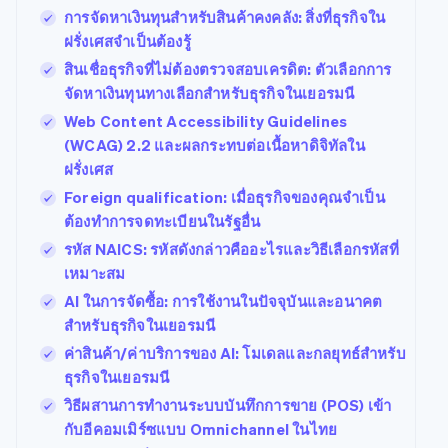
มากกว่า 125
ขายและ VAT
แพลตฟอร์ม
เสนอการเรียกเก็บเงิน
การจัดหาเงินทุนสำหรับสินค้าคงคลัง: สิ่งที่ธุรกิจใน
รายการ
Authorization
อัตโนมัติ
Revenue
แผนงานผลิตภัณฑ์
SaaS
ตามการใช้งาน
ฝรั่งเศสจำเป็นต้องรู้
Boost
Recognition
การประชุมประจำปีแบบ
ออกบัตรที่มีสเตเบิลคอยน์
ยกระดับการ
เซสชัน
สินเชื่อธุรกิจที่ไม่ต้องตรวจสอบเครดิต: ตัวเลือกการ
รองรับอยู่
ระบบ
ยอมรับการ
ตำแหน่งงาน
จัดเตรียมและจัดการ
จัดหาเงินทุนทางเลือกสำหรับธุรกิจในเยอรมนี
อัตโนมัติ
ชำระเงิน
Link
ห้องข่าว
บริการด้วยเอเจนต์
ตามอุตสาหกรรม
การชำระเงินที่
สำหรับการ
Stripe
Stripe Press
Web Content Accessibility Guidelines
Sigma
รวดเร็วขึ้น
ทำบัญชี
(WCAG) 2.2 และผลกระทบต่อเนื้อหาดิจิทัลใน
รายงานที่
บริษัท AI
ฝรั่งเศส
ออกแบบเอง
แวดวงครีเอเตอร์
แหล่งข้อมูล
Data
เกม
การติดต่อ
Foreign qualification: เมื่อธุรกิจของคุณจำเป็น
Pipeline
การบริการ การเดินทาง
ต้องทำการจดทะเบียนในรัฐอื่น
การซิงค์
และสันทนาการ
การเชื่อมต่อการทำงาน
ติดต่อฝ่ายขาย
ข้อมูล
ประกันภัย
แอป
รหัส NAICS: รหัสดังกล่าวคืออะไรและวิธีเลือกรหัสที่
สมัครเป็นพาร์ทเนอร์
สื่อและความบันเทิง
ตัวอย่างโค้ด
เหมาะสม
องค์กรไม่แสวงผลกำไร
บล็อกของนักพัฒนา
บริการเฉพาะทาง
สถานะ API
AI ในการจัดซื้อ: การใช้งานในปัจจุบันและอนาคต
ภาครัฐ
สำหรับธุรกิจในเยอรมนี
เพิ่มเติม
ธุรกิจค้าปลีก
Product roadmap
ค่าสินค้า/ค่าบริการของ AI: โมเดลและกลยุทธ์สำหรับ
ดูสิ่งที่กำลังจะมาถึง
ธุรกิจในเยอรมนี
Radar
วิธีผสานการทำงานระบบบันทึกการขาย (POS) เข้า
ระบบนิเวศ
การป้องกันการฉ้อโกง
กับอีคอมเมิร์ซแบบ Omnichannel ในไทย
Atlas