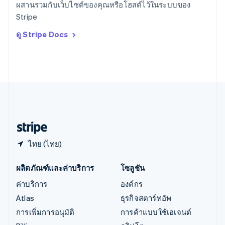
ผสานรวมกับเว็บไซต์ของคุณหรือโฮสต์ไว้ในระบบของ
ออสเตรีย
Stripe
Deutsch
English
อิตาลี
ดู Stripe Docs
Italiano
English
อินเดีย
English
เอสโตเนีย
English
ไอร์แลนด์
English
ฮังการี
English
ไทย (ไทย)
ผลิตภัณฑ์และค่าบริการ
โซลูชัน
ค่าบริการ
องค์กร
Atlas
ธุรกิจสตาร์ทอัพ
การเพิ่มการอนุมัติ
การค้าแบบใช้เอเจนต์