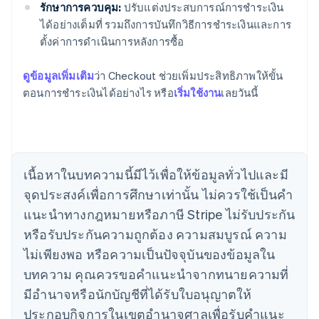
รักษาการควบคุม:
ปรับแต่งประสบการณ์การชำระเงิน
ได้อย่างเต็มที่ รวมถึงการบันทึกวิธีการชำระเงินและการ
ตั้งค่าการดำเนินการหลังการซื้อ
ดูข้อมูลเพิ่มเติม
ว่า Checkout ช่วยเพิ่มประสิทธิภาพให้ขั้น
ตอนการชำระเงินได้อย่างไร หรือ
เริ่มใช้งาน
เลยวันนี้
กรีซ
English
เขตบริหารพิเศษฮ่องกง ประเทศจีน
เนื้อหาในบทความนี้มีไว้เพื่อให้ข้อมูลทั่วไปและมี
English
简体中文
แคนาดา
จุดประสงค์เพื่อการศึกษาเท่านั้น ไม่ควรใช้เป็นคํา
English
Français
แนะนําทางกฎหมายหรือภาษี Stripe ไม่รับประกัน
โครเอเชีย
หรือรับประกันความถูกต้อง ความสมบูรณ์ ความ
English
Italiano
จีนแผ่นดินใหญ่
ไม่เพียงพอ หรือความเป็นปัจจุบันของข้อมูลใน
简体中文
English
บทความ คุณควรขอคําแนะนําจากทนายความที่
ไซปรัส
English
มีอํานาจหรือนักบัญชีที่ได้รับใบอนุญาตให้
ญี่ปุ่น
ประกอบกิจการในเขตอํานาจศาลเพื่อรับคําแนะ
日本語
English