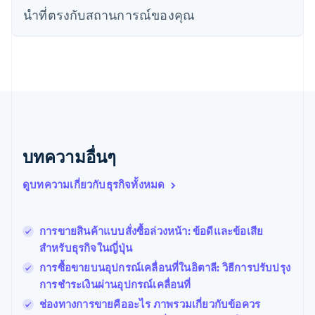
เดนมาร์ก
นําที่ตรงกับสถานการณ์ของคุณ
English
ไทย
ไทย
English
นอร์เวย์
English
นิวซีแลนด์
English
เนเธอร์แลนด์
Nederlands
English
บทความอื่นๆ
บราซิล
Português
English
ดูบทความเกี่ยวกับธุรกิจทั้งหมด
บัลแกเรีย
English
เบลเยียม
Nederlands
Français
Deutsch
English
การขายสินค้าแบบสั่งซื้อล่วงหน้า: ข้อดีและข้อเสีย
โปรตุเกส
สำหรับธุรกิจในญี่ปุ่น
Português
English
การซื้อขายบนอุปกรณ์เคลื่อนที่ในอิตาลี: วิธีการปรับปรุง
โปแลนด์
การชำระเงินผ่านอุปกรณ์เคลื่อนที่
English
ฝรั่งเศส
ช่องทางการขายคืออะไร ภาพรวมเกี่ยวกับข้อควร
Français
English