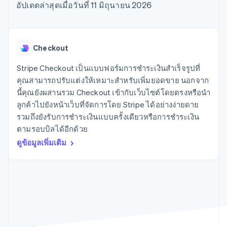
มากกว่า 125
ขายและ VAT
อัปเดตล่าสุดเมื่อวันที่ 11 มิถุนายน 2026
แพลตฟอร์ม
การใช้งาน
รายการ
Authorization
อัตโนมัติ
Revenue
แผนงานผลิตภัณฑ์
SaaS
ออกบัตรที่มีสเตเบิลคอยน์
Boost
Recognition
การประชุมประจำปีแบบ
รองรับอยู่
ยกระดับการ
เซสชัน
จัดเตรียมและจัดการ
ระบบ
ยอมรับการ
ตำแหน่งงาน
บริการด้วยเอเจนต์
Checkout
อัตโนมัติ
ชำระเงิน
Link
ห้องข่าว
ตามอุตสาหกรรม
การชำระเงินที่
สำหรับการ
Stripe
Stripe Press
Stripe Checkout เป็นแบบฟอร์มการชำระเงินสำเร็จรูปที่
Sigma
รวดเร็วขึ้น
ทำบัญชี
รายงานที่
บริษัท AI
คุณสามารถปรับแต่งให้เหมาะสำหรับเพิ่มยอดขาย นอกจาก
แหล่งข้อมูล
ออกแบบเอง
แวดวงครีเอเตอร์
นี้คุณยังผสานรวม Checkout เข้ากับเว็บไซต์โดยตรงหรือนำ
Data
เกม
การติดต่อ
ลูกค้าไปยังหน้าเว็บที่จัดการโดย Stripe ได้อย่างง่ายดาย
Pipeline
การบริการ การเดินทาง
การเชื่อมต่อการทำงาน
การซิงค์
และสันทนาการ
แอป
รวมถึงยังรับการชำระเงินแบบครั้งเดียวหรือการชำระเงิน
ติดต่อฝ่ายขาย
ข้อมูล
ประกันภัย
ตัวอย่างโค้ด
สมัครเป็นพาร์ทเนอร์
ตามรอบบิลได้อีกด้วย
สื่อและความบันเทิง
บล็อกของนักพัฒนา
ดูข้อมูลเพิ่มเติม
องค์กรไม่แสวงผลกำไร
สถานะ API
บริการเฉพาะทาง
ภาครัฐ
เพิ่มเติม
ธุรกิจค้าปลีก
Product roadmap
ดูสิ่งที่กำลังจะมาถึง
Radar
ระบบนิเวศ
การป้องกันการฉ้อโกง
Atlas