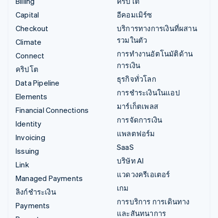
Billing
คริปโต
Capital
อีคอมเมิร์ซ
Checkout
บริการทางการเงินที่ผสาน
รวมในตัว
Climate
การทำงานอัตโนมัติด้าน
Connect
การเงิน
คริปโต
ธุรกิจทั่วโลก
Data Pipeline
การชำระเงินในแอป
Elements
มาร์เก็ตเพลส
Financial Connections
การจัดการเงิน
Identity
แพลตฟอร์ม
Invoicing
SaaS
Issuing
บริษัท AI
Link
แวดวงครีเอเตอร์
Managed Payments
เกม
ลิงก์ชำระเงิน
การบริการ การเดินทาง
Payments
และสันทนาการ