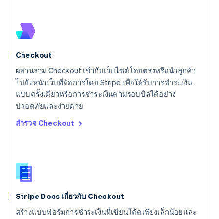
สเปน
Español
English
สโลวาเกีย
English
สโลวีเนีย
Checkout
English
Italiano
สวิตเซอร์แลนด์
ผสานรวม Checkout เข้ากับเว็บไซต์โดยตรงหรือนำลูกค้า
Deutsch
Français
Italiano
English
ไปยังหน้าเว็บที่จัดการโดย Stripe เพื่อให้รับการชำระเงิน
สวีเดน
แบบครั้งเดียวหรือการชำระเงินตามรอบบิลได้อย่าง
Svenska
English
ปลอดภัยและง่ายดาย
สหรัฐอเมริกา
English
Español
简体中文
สำรวจ Checkout
สหรัฐอาหรับเอมิเรตส์
English
สหราชอาณาจักร
English
สาธารณรัฐเช็ก
English
สิงคโปร์
Stripe Docs เกี่ยวกับ Checkout
English
简体中文
ออสเตรเลีย
สร้างแบบฟอร์มการชำระเงินที่เขียนโค้ดเพียงเล็กน้อยและ
English