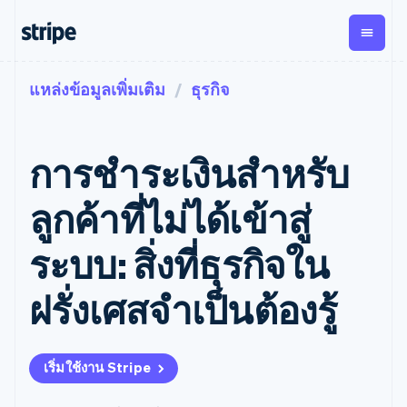
แหล่งข้อมูลเพิ่มเติม
ธุรกิจ
ตามขั้น
เอกสารประกอบ
เรียนรู้
การชำระเงิน
รายรับ
การ
แพลตฟอ
จัดการ
และ
องค์กร
Stripe Docs
บล็อก
เงิน
มาร์เก็ต
Payments
Billing
ธุรกิจสตาร์ทอัพ
ข้อมูลอ้างอิงเกี่ยวกับ API
เรื่องราวจากลูกค้า
การชำระเงินสำหรับ
การชำระเงิน
รายรับตาม
เพลส
ไลบรารีและ SDK
คู่มือ
ออนไลน์
แบบแผนล่วง
Stripe Apps
Global
Payment links
หน้า
Metronome
Payouts
Conne
ลูกค้าที่ไม่ได้เข้าสู่
การชำร
ตามกรณีใช้งาน
การชำระเงิน
การเรียกเก็บ
เบิกจ่าย
เงินสำห
การสนับสนุน
แบบไม่ต้อง
เงินตามการ
ให้กับ
ระบบ: สิ่งที่ธุรกิจใน
แพลตฟอ
คู่มือ
การค้าแบบใช้เอเจนต์
เขียนโค้ด
Checkout
ใช้งาน
การชำระเงิน
บุคคลที่
อีคอมเมิร์ซ
รับการสนับสนุน
UI การชำระ
ตามรอบบิล
สาม
บริการทางการเงินที่ผสาน
รับการชำระเงินออนไลน์
แพ็กเกจการสนับสนุนที่ได้
การจัดการ
ฝรั่งเศสจำเป็นต้องรู้
เงินสำเร็จรูป
รวมในตัว
ติดตั้งใช้งานการชำระเงิน
รับการจัดการ
การชำระเงิน
Elements
การทำงานอัตโนมัติด้าน
สำเร็จรูป
บริการเฉพาะทาง
องค์ประกอบ UI
ตามรอบบิล
Invoicing
การเงิน
สร้างแพลตฟอร์มหรือ
ครั้งเดียวหรือ
ที่ยืดหยุ่น
ธุรกิจทั่วโลก
มาร์เก็ตเพลส
ตามแบบแผน
วิธีการชำระ
เริ่มใช้งาน Stripe
การชำระเงินในแอป
จัดการการชำระเงินตาม
เงิน
ล่วงหน้า
Tax
มาร์เก็ตเพลส
รอบบิล
เข้าถึงได้
คิดภาษีการ
บริษัท
การจัดการเงิน
เสนอการเรียกเก็บเงินตาม