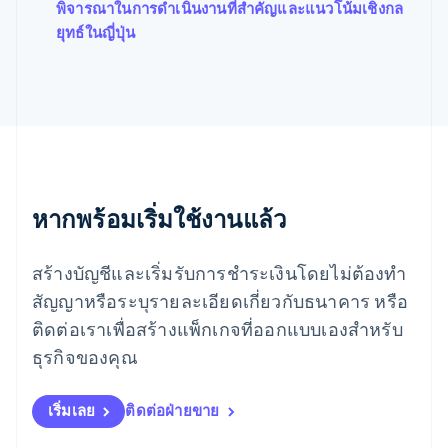
พิจารณาในการดำเนินงานที่สำคัญและแนวโน้มเชิงกล
ฟินแลนด์
ยุทธ์ในญี่ปุ่น
English
Svenska
มอลตา
English
มาเลเซีย
English
简体中文
เม็กซิโก
Español
English
ยิบรอลตาร์
English
หากพร้อมเริ่มใช้งานแล้ว
เยอรมนี
Deutsch
English
โรมาเนีย
สร้างบัญชีและเริ่มรับการชำระเงินโดยไม่ต้องทำ
English
สัญญาหรือระบุรายละเอียดเกี่ยวกับธนาคาร หรือ
ลักเซมเบิร์ก
ติดต่อเราเพื่อสร้างแพ็กเกจที่ออกแบบเองสำหรับ
Français
Deutsch
English
ลัตเวีย
ธุรกิจของคุณ
English
ลิกเตนสไตน์
Deutsch
English
เริ่มเลย
ติดต่อฝ่ายขาย
ลิทัวเนีย
English