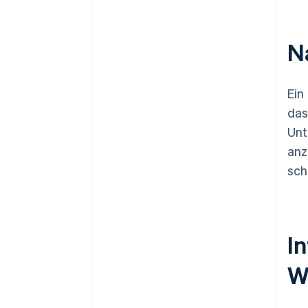
N
Ein
das
Unt
anz
sch
I
W