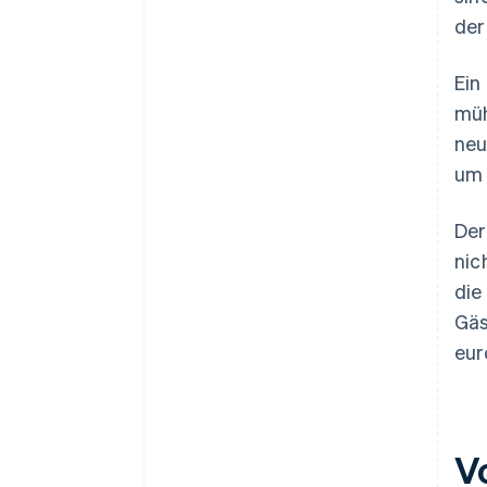
der
Ein
müh
neu
um 
De
nic
die
Gäs
eur
V