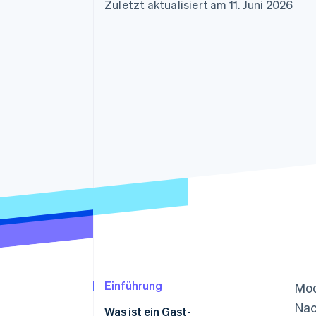
Optimierung der
Datensynchronisier
Zuletzt aktualisiert am 11. Juni 2026
Autorisierungsraten
Link
Beschleunigter Bezahlvorgang
Financial Connections
Verbundene Finanzdaten
Einführung
Mod
Nac
Was ist ein Gast-