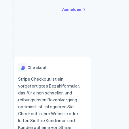
Anmelden
Ressourcen
Ecosystem
Kontakt
nd Marktplätze
Mehr
App-Integrationen
Partner
Sales-Team kontaktieren
Product roadmap
Code-Beispiele
Stripe App-Marktplatz
Partner werden
Ausblick
 Plattformen
Entwickler-Blog
 platforms
eit
API-Status
Radar
Betrugsprävention
eistungen
Checkout
Atlas
onen
virtuelle Karten
Start-up-Gründung
Stripe Checkout ist ein
vorgefertigtes Bezahlformular,
Climate
CO₂-Entnahme
das für einen schnellen und
reibungslosen Bezahlvorgang
Identity
Online-Identitätsprüfung
optimiert ist. Integrieren Sie
Checkout in Ihre Website oder
leiten Sie Ihre Kundinnen und
Kunden auf eine von Stripe