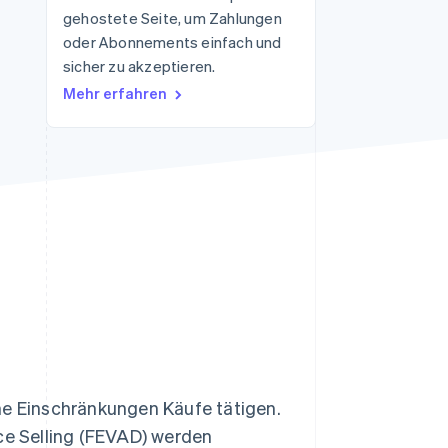
gehostete Seite, um Zahlungen
oder Abonnements einfach und
sicher zu akzeptieren.
Stripe-Sessions 2026
Erfahren Sie, wie Stripe
Mehr erfahren
Lösungen für die
Wirtschaftsinfrastruktur
für KI aufbaut.
Jetzt ansehen
e Einschränkungen Käufe tätigen.
e Selling (FEVAD) werden