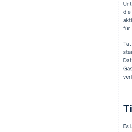
Unt
die
akt
für
Tat
sta
Dat
Gas
ver
T
Es 