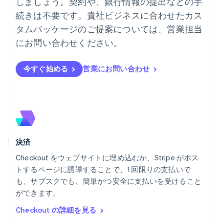
しましょう。契約や、銀行情報の提出などの手
ニュージーランド
続きは不要です。貴社ビジネスに合わせたカス
English
ノルウェー
タムパッケージのご提案については、営業担当
English
にお問い合わせください。
ハンガリー
English
フィンランド
今すぐ始める
営業にお問い合わせ
English
Svenska
ブラジル
Português
English
フランス
Français
English
ブルガリア
English
決済
ベルギー
Nederlands
Français
Deutsch
English
Checkout をウェブサイトに埋め込むか、Stripe がホス
ポーランド
トするページに誘導することで、1 回限りの支払いで
English
も、サブスクでも、簡単かつ安全に支払いを受けること
ポルトガル
Português
English
ができます。
マルタ
Checkout の詳細を見る
English