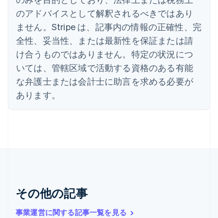
イギリス
のアドバイスとして解釈されるべきではあり
English
イタリア
ません。Stripe は、記事内の情報の正確性、完
Italiano
English
全性、妥当性、または最新性を保証または請
インド
け合うものではありません。特定の状況につ
English
エストニア
いては、管轄区域で活動する資格のある有能
English
な弁護士または会計士に助言を求める必要が
オーストラリア
あります。
English
オーストリア
Deutsch
English
オランダ
Nederlands
English
カナダ
English
Français
キプロス
English
ギリシア
その他の記事
English
クロアチア
事業運営に関する記事一覧を見る
English
Italiano