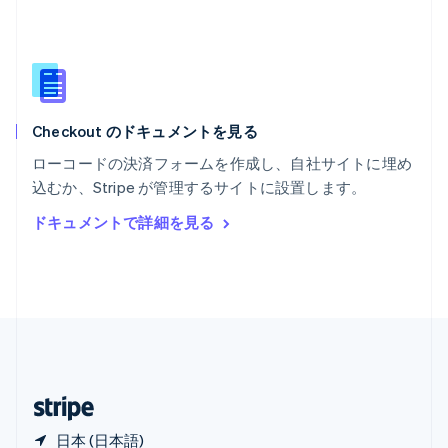
マレーシア
English
简体中文
メキシコ
Español
English
ラトビア
English
Checkout のドキュメントを見る
リトアニア
English
ローコードの決済フォームを作成し、自社サイトに埋め
リヒテンシュタイン
込むか、Stripe が管理するサイトに設置します。
Deutsch
English
ルーマニア
ドキュメントで詳細を見る
English
ルクセンブルグ
Français
Deutsch
English
中国香港特別行政区
English
简体中文
中国本土
简体中文
English
日本
日本語
English
日本 (日本語)