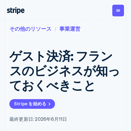
その他のリソース
事業運営
企業規模別
ドキュメント
学ぶ
支払い
収益
資金管
プラッ
理
フォー
大企業向け
Stripe のドキュメント
ブログ
とマー
Payments
Billing
スタートアップ向け
API リファレンス
導入事例
ゲスト決済: フラン
オンライン決
経常収益
ットプ
Global
ライブラリと SDK
ガイド
済
Metronome
Payouts
イス
Stripe Apps
Managed
スのビジネスが知っ
従量課金
Payments
第三者
Connec
ユースケース別
マーチャント
サブスクリ
への入
サポート
プション
オブレコード
金
ておくべきこと
プラッ
ガイド
エージェンティックコマ
サブスクリ
ソリューショ
Payment links
フォー
ース
サポートに問い合わせる
プションの
ン
決済の
E コマース / ECサイト
オンライン決済を受け付
管理サポートプラン
コーディング
管理
Invoicing
築
埋込型金融
け
プロフェッショナルサー
1 回限りまた
不要の決済ペ
Stripe を始める
請求・財務関連
構築済みの決済を実装
ビス
は継続
ージ
Checkout
グローバルビジネス
プラットフォームまたは
構築済み決済
Tax
アプリ内決済
マーケットプレイスを構
消費税と
UI
最終更新日: 2026年6月11日
マーケットプレイス
築する
VAT の自動
Elements
資金管理
サブスクリプションを管
柔軟な UI コン
計算
Revenue
会社
プラットフォーム
理