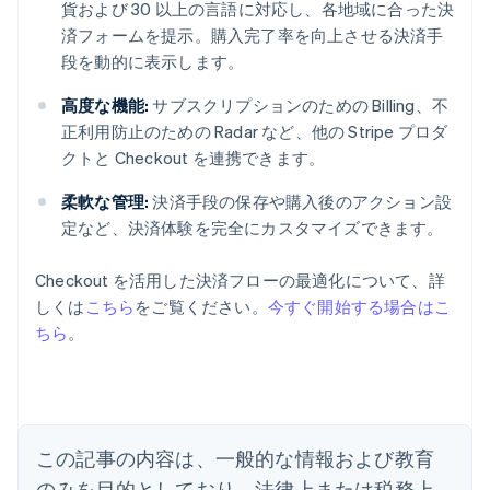
貨および 30 以上の言語に対応し、各地域に合った決
済フォームを提示。購入完了率を向上させる決済手
段を動的に表示します。
高度な機能:
サブスクリプションのための Billing、不
正利用防止のための Radar など、他の Stripe プロダ
クトと Checkout を連携できます。
柔軟な管理:
決済手段の保存や購入後のアクション設
定など、決済体験を完全にカスタマイズできます。
Checkout を活用した決済フローの最適化について、詳
しくは
こちら
をご覧ください。
今すぐ開始する場合はこ
ちら
。
アイルランド
English
アメリカ
English
Español
简体中文
この記事の内容は、一般的な情報および教育
アラブ首長国連邦
English
のみを目的としており、法律上または税務上