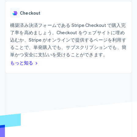
Recognition
ポーネント
SaaS
従量課金請求を提供
決済手段
製品ロードマップ
ステーブルコイン担保型
会計管理の
125 以上の決
Checkout
Sessions 年次カンファ
のカードを発行
自動化
済手段を利用
レンス
エージェントによるサー
Stripe
可能
Terminal
構築済み決済フォームである Stripe Checkout で購入完
採用情報
ビスのプロビジョニング
Sigma
業種別
対面支払い
ニュースルーム
と管理
了率を高めましょう。Checkout をウェブサイトに埋め
カスタムレ
Authorization
Stripe Press
込むか、Stripe がオンラインで提供するページを利用す
ポート
Boost
AI 企業
Data
決済成功率の
ることで、単発購入でも、サブスクリプションでも、簡
クリエイターエコノミ―
Pipeline
最適化
ゲーム
単かつ安全に支払いを受けることができます。
リソース
データの同
Link
ホスピタリティ、旅行、
お問い合わせ
もっと知る
期
スピーディー
レジャー
な決済
保険
アプリへの導入
営業にお問い合わせ
メディアおよびエンター
コードサンプル
パートナーになる
テインメント
開発者のブログ
非営利団体
API ステータス
プロフェッショナルサー
その他
ビス
Product roadmap
パブリックセクター
今後の予定を確認
小売業
Radar
不正防止
エコシステム
Atlas
スタートアップの企業設立