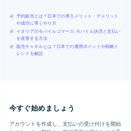
ジブラルタル
English
シンガポール
予約販売とは？日本での導入メリット・デメリット
English
简体中文
や成功に導くやり方
スイス
イタリアのモバイルコマース: モバイル決済と支払い
Deutsch
Français
Italiano
English
を改善する方法
スウェーデン
Svenska
English
販売チャネルとは？日本での運用ポイントや戦略ト
スペイン
レンドを解説
Español
English
スロバキア
English
スロベニア
English
Italiano
タイ
ไทย
English
チェコ共和国
English
今すぐ始めましょう
デンマーク
English
ドイツ
アカウントを作成し、支払いの受け付けを開始
Deutsch
English