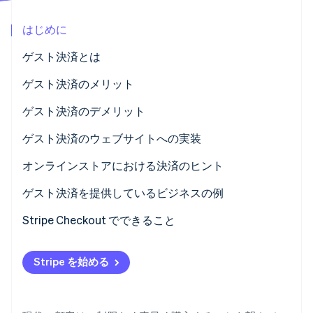
パートナー
Climate
Stripe App Marketplace
はじめに
カーボンリムーバル
Identity
ゲスト決済とは
オンライン本人確認
ゲスト決済のメリット
ゲスト決済のデメリット
ゲスト決済のウェブサイトへの実装
Stripe Sessions 2026
Stripe が AI の経済インフラをどのように構築しているかを
オンラインストアにおける決済のヒント
ご覧ください。
こちらをご覧ください
ゲスト決済を提供しているビジネスの例
Stripe Checkout でできること
Stripe を始める