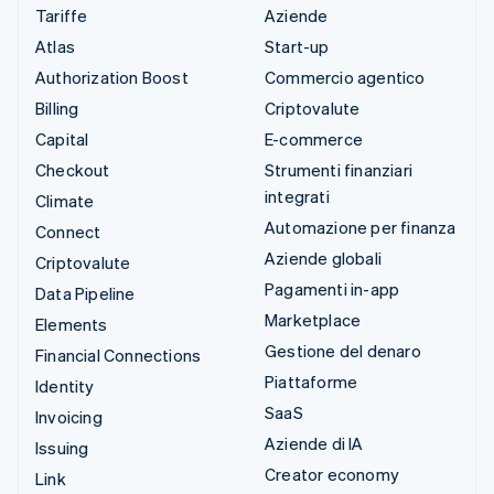
Tariffe
Aziende
Atlas
Start-up
Authorization Boost
Commercio agentico
Billing
Criptovalute
Capital
E-commerce
Checkout
Strumenti finanziari
integrati
Climate
Automazione per finanza
Connect
Aziende globali
Criptovalute
Pagamenti in-app
Data Pipeline
Marketplace
Elements
Gestione del denaro
Financial Connections
Piattaforme
Identity
SaaS
Invoicing
Aziende di IA
Issuing
Creator economy
Link