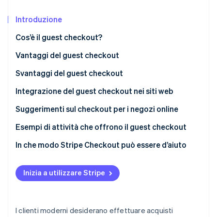
Radar
Introduzione
Prevenzione delle frodi
Ecosistema
Atlas
Cos’è il guest checkout?
Costituzione di start-up
Partner
Stripe App Marketplace
Vantaggi del guest checkout
Climate
Rimozione del carbonio
Svantaggi del guest checkout
Identity
Integrazione del guest checkout nei siti web
Verifica online dell'identità
Suggerimenti sul checkout per i negozi online
Esempi di attività che offrono il guest checkout
In che modo Stripe Checkout può essere d’aiuto
Stripe Sessions 2026
Scopri come Stripe sta costruendo l'infrastruttura economi
Guarda ora
Inizia a utilizzare Stripe
I clienti moderni desiderano effettuare acquisti