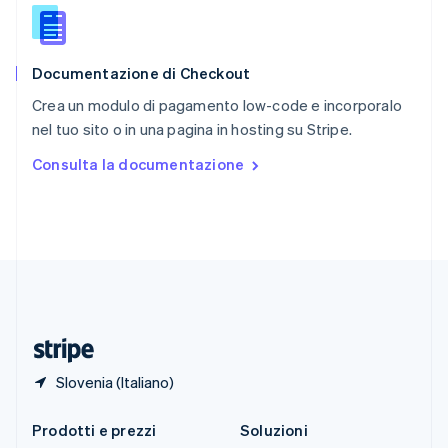
English
简体中文
Slovacchia
English
Documentazione di Checkout
Slovenia
English
Italiano
Crea un modulo di pagamento low-code e incorporalo
Spagna
nel tuo sito o in una pagina in hosting su Stripe.
Español
English
Stati Uniti
Consulta la documentazione
English
Español
简体中文
Svezia
Svenska
English
Svizzera
Deutsch
Français
Italiano
English
Thailandia
ไทย
English
Ungheria
English
Slovenia (Italiano)
Prodotti e prezzi
Soluzioni