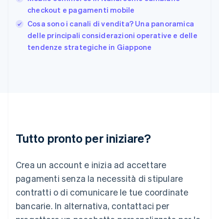
日本語
English
checkout e pagamenti mobile
Gibilterra
Cosa sono i canali di vendita? Una panoramica
English
delle principali considerazioni operative e delle
Grecia
English
tendenze strategiche in Giappone
India
English
Irlanda
English
Italia
Italiano
English
Lettonia
English
Liechtenstein
Tutto pronto per iniziare?
Deutsch
English
Lituania
Crea un account e inizia ad accettare
English
Lussemburgo
pagamenti senza la necessità di stipulare
Français
Deutsch
English
contratti o di comunicare le tue coordinate
Malaysia
bancarie. In alternativa, contattaci per
English
简体中文
Malta