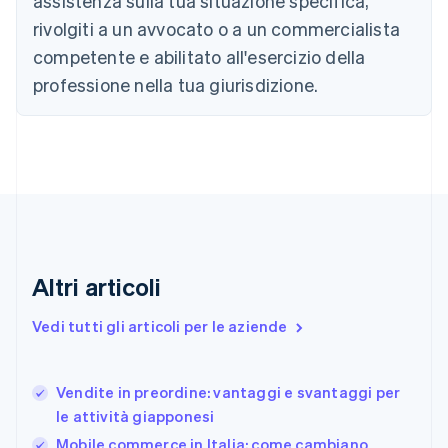
assistenza sulla tua situazione specifica,
English
rivolgiti a un avvocato o a un commercialista
Canada
competente e abilitato all'esercizio della
English
Français
Cina continentale
professione nella tua giurisdizione.
简体中文
English
Cipro
English
Croazia
English
Italiano
Danimarca
English
Emirati Arabi Uniti
English
Estonia
Altri articoli
English
Finlandia
Vedi tutti gli articoli per le aziende
English
Svenska
Francia
Français
English
Vendite in preordine: vantaggi e svantaggi per
Germania
le attività giapponesi
Deutsch
English
Giappone
Mobile commerce in Italia: come cambiano