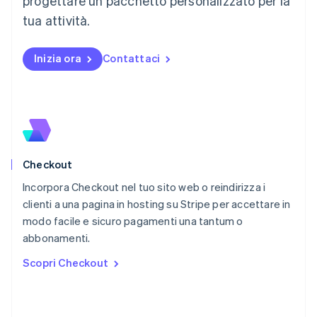
progettare un pacchetto personalizzato per la
English
tua attività.
Messico
Español
English
Norvegia
Inizia ora
Contattaci
English
Nuova Zelanda
English
Paesi Bassi
Nederlands
English
Polonia
English
Checkout
Portogallo
Português
English
Incorpora Checkout nel tuo sito web o reindirizza i
RAS di Hong Kong, Cina
clienti a una pagina in hosting su Stripe per accettare in
English
简体中文
modo facile e sicuro pagamenti una tantum o
Regno Unito
English
abbonamenti.
Repubblica Ceca
Scopri Checkout
English
Romania
English
Singapore