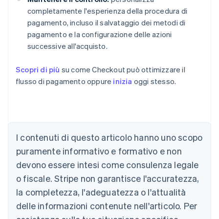
completamente l'esperienza della procedura di
pagamento, incluso il salvataggio dei metodi di
pagamento e la configurazione delle azioni
successive all'acquisto.
Scopri di più
su come Checkout può ottimizzare il
flusso di pagamento oppure
inizia
oggi stesso.
I contenuti di questo articolo hanno uno scopo
Australia
English
puramente informativo e formativo e non
Austria
devono essere intesi come consulenza legale
Deutsch
English
Belgio
o fiscale. Stripe non garantisce l'accuratezza,
Nederlands
Français
Deutsch
English
la completezza, l'adeguatezza o l'attualità
Brasile
delle informazioni contenute nell'articolo. Per
Português
English
Bulgaria