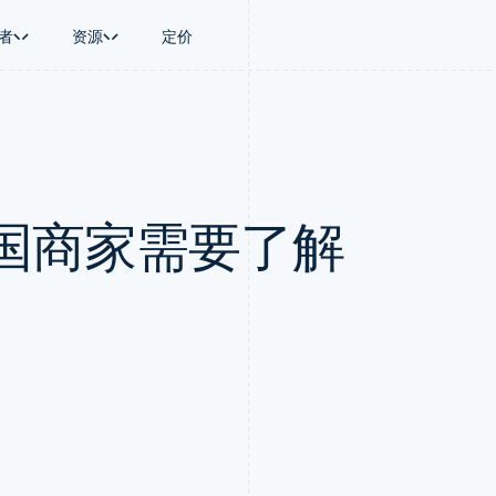
者
资源
定价
景
指南
按行业
公司
资金管理
平台和交易市
商务
持
接受线上付款
AI 企业
产品路线图
Treasury
Connect
币
持方案
实施预置结账流程
创作者经济
Sessions 年度大会
企业财务
平台支付
务
务
构建平台或交易市场
游戏
招聘
Global Payouts
Capital 平台
国商家需要了解
金融
管理订阅
酒店、旅游与休闲
资讯中心
向第三方打款
客户融资
动化
提供按用量计费
保险
Stripe Press
Capital
Treasury 平
企业
发行稳定币支持的支付卡
媒体与娱乐
企业融资
嵌入式金融服
支付
通过智能体配置和管理服务
非营利组织
Crypto
Issuing
场
专业服务
钱包、稳定币发行和发卡基础设
实体卡和虚拟
理
公共部门
施
零售
化
Crypto Onramp
on
可嵌入的加密货币购买