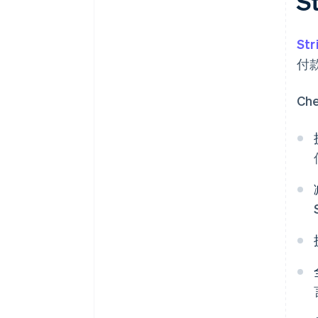
S
Str
付
Ch