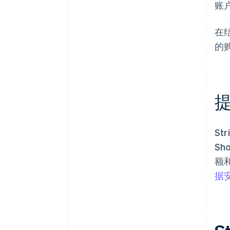
账
在
的
S
Sh
额
据安