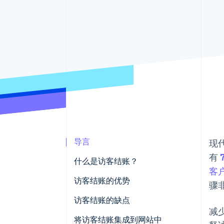
加速结账
Financial Connections
关联金融账户数据
导言
现
有
什么是访客结账？
客
访客结账的优势
骤
访客结账的缺点
减
将访客结账集成到网站中