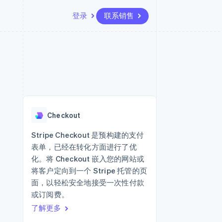
登录
联系销售
资源
生态系统
联系
场
更多
应用集成
合作伙伴
联系销售
Product roadmap
代码示例
Stripe App Marketplace
成为合作伙伴
了解未来规划
开发者博客
版
API 状态
Radar
欺诈防范
台版
Checkout
务
Atlas
初创企业注册
Stripe Checkout 是预构建的支付
卡
表单，已经在转化方面进行了优
Climate
碳移除
化。将 Checkout 嵌入您的网站或
将客户定向到一个 Stripe 托管的页
Identity
在线身份验证
面，以轻松安全地接受一次性付款
或订阅费。
了解更多