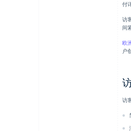
付
访
间
欧洲
户
访