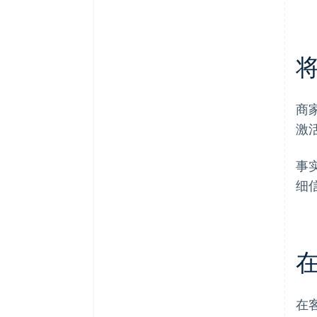
商家
激
事
细
在