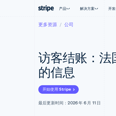
产品
解决方案
开发
更多资源
公司
按企业阶段
文档
学习
按应用场
支持
支付
营收
大型企业
Stripe 文档
博客
智能体
获取支
Payments
Billing
初创企业
API 参考文档
客户案例
加密货
托管支
在线支付
经常性收入
库与 SDK
指南
电子商
专业服
Managed Payments
Metronome
Stripe Apps
访客结账：法
嵌入式
备案商家解决方案
按用量计费
财务自
Payment links
Subscriptions
全球化
无代码支付
订阅管理
应用内
的信息
Checkout
Invoicing
交易市
预构建支付界面
一次性或定期账单
资金管
Elements
Tax
平台
灵活的 UI 组件
销售税和增值税自动
SaaS
Payment methods
Revenue Recogniti
开始使用 Stripe
接入 125+ 种支付方式
会计自动化
Terminal
Stripe Sigma
线下支付
自定义报告
最后更新时间：2026 年 6 月 11 日
Authorization Boost
Data Pipeline
支付成功率优化
数据同步
Link