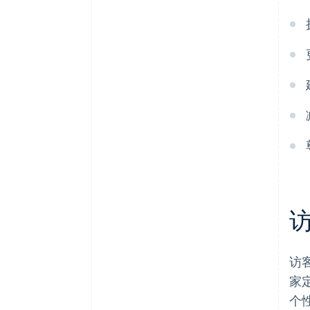
访
家
个