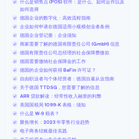
什么是销售点 (POS) 软件：是什么、如何运作以及
如何选择
阿联酋
德国企业的数字化：高效流程指南
English
企业如何申请在德国适用小规模创业者条例
爱尔兰
English
德国企业登记册：企业须知
爱沙尼亚
商家需要了解的德国有限责任公司 (GmbH) 信息
English
奥地利
德国有限责任公司总经理的社会保障费缴款
Deutsch
English
德国需要缴纳社会保障金的工作
澳大利亚
德国的企业如何获得 BaFin 许可证？
English
巴西
自由职业者与个体经营者：德国自雇从业指南
Português
English
关于德国 TTDSG，您需要了解的信息
保加利亚
ARR 贷款解读：经常性收入融资的利弊
English
比利时
美国国税局 1099-K 表格：须知
Nederlands
Français
Deutsch
English
什么是 W-9 税表？
波兰
English
聚焦增长：2023 年零售行业趋势
丹麦
电子商务结账最佳实践
English
德国