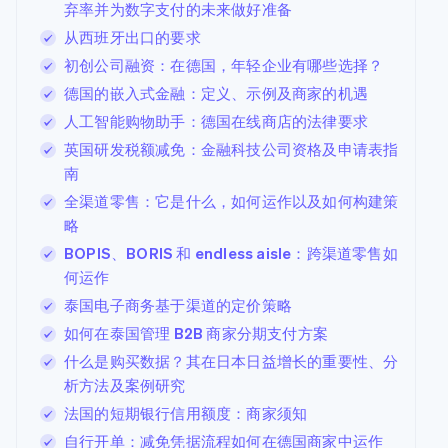
Marketplace
弃率并为数字支付的未来做好准备
初创企业注册
从西班牙出口的要求
Climate
碳移除
初创公司融资：在德国，年轻企业有哪些选择？
德国的嵌入式金融：定义、示例及商家的机遇
Identity
在线身份验证
人工智能购物助手：德国在线商店的法律要求
英国研发税额减免：金融科技公司资格及申请表指
南
全渠道零售：它是什么，如何运作以及如何构建策
略
Stripe Sessions 2026
了解 Stripe 如何为 AI 构建经济基础设施。
BOPIS、BORIS 和 endless aisle：跨渠道零售如
立即观看
何运作
泰国电子商务基于渠道的定价策略
如何在泰国管理 B2B 商家分期支付方案
什么是购买数据？其在日本日益增长的重要性、分
析方法及案例研究
法国的短期银行信用额度：商家须知
自行开单：减免凭据流程如何在德国商家中运作