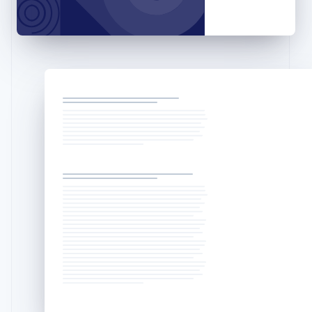
English
马尔他
English
马来西亚
English
简体中文
美国
English
Español
简体中文
墨西哥
Español
English
挪威
English
葡萄牙
Português
English
日本
日本語
English
瑞典
Svenska
English
瑞士
Deutsch
Français
Italiano
English
塞浦路斯
English
斯洛伐克