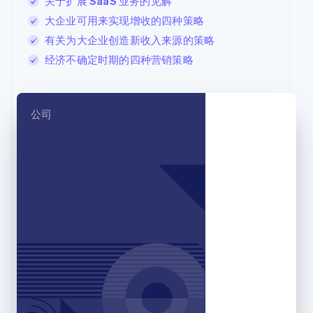
关于扩展 SaaS 业务的见解
Deutsch
English
大企业可用来实现增收的四种策略
法国
有关为大企业创造新收入来源的策略
Français
English
经济不确定时期的四种营销策略
芬兰
English
Svenska
荷兰
Nederlands
English
公司
加拿大
English
Français
捷克
English
克罗地亚
English
Italiano
拉脱维亚
English
立陶宛
English
列支敦士登
Deutsch
English
卢森堡
Français
Deutsch
English
罗马尼亚