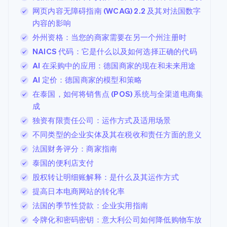
接入 125+ 种支
加密货币
Stripe Sigma
产品路线图
SaaS
服务
网页内容无障碍指南 (WCAG) 2.2 及其对法国数字
付方式
自定义报告
购买
Sessions 年度大会
Terminal
Data Pipeline
内容的影响
招聘
线下支付
数据同步
资讯中心
外州资格：当您的商家需要在另一个州注册时
Authorization
Stripe Press
Boost
按行业
资源
NAICS 代码：它是什么以及如何选择正确的代码
支付成功率优
AI 在采购中的应用：德国商家的现在和未来用途
化
AI 企业
应用集成
Link
创作者经济
代码示例
AI 定价：德国商家的模型和策略
联系
加速结账
游戏
开发者博客
在泰国，如何将销售点 (POS) 系统与全渠道电商集
Financial
酒店、旅游与休闲
API 状态
联系销售
Connections
成
保险
成为合作伙伴
关联金融账户
媒体与娱乐
独资有限责任公司：运作方式及适用场景
数据
非营利组织
专业服务
不同类型的企业实体及其在税收和责任方面的意义
公共部门
法国财务评分：商家指南
零售
泰国的便利店支付
更多
Product roadmap
股权转让明细账解释：是什么及其运作方式
了解未来规划
生态系统
提高日本电商网站的转化率
Radar
法国的季节性贷款：企业实用指南
合作伙伴
欺诈防范
Stripe App
令牌化和密码密钥：意大利公司如何降低购物车放
Atlas