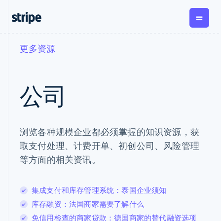
更多资源
按企业阶段
文档
学习
支付
营收
资金管理
平
易
大型企业
Stripe 文档
博客
Payments
Billing
Treasury
初创企业
API 参考文档
客户案例
公司
在线支付
经常性收入
Co
库与 SDK
指南
企业财务
Managed
Metronome
Stripe Apps
Payments
按用量计费
Global
平
备案商家解决
Payouts
Subscriptions
Cap
按应用场景
方案
平
支持
浏览各种规模企业都必须掌握的知识资源，获
向第三方
订阅管理
Payment links
客
指南
智能体商务
打款
Invoicing
Tre
取支付处理、计费开单、初创公司、风险管理
加密货币
获取支持
无代码支付
一次性或定期
Capital
平
电子商务
接受线上付款
托管支持方案
等方面的相关资讯。
企业融资
Checkout
账单
嵌
嵌入式金融
实施预置结账流程
专业服务
预构建支付界
Crypto
Tax
融
财务自动化
构建平台或交易市场
钱包、稳
面
销售税和增值
Is
全球化企业
管理订阅
定币发行
Elements
税自动化
实
集成支付和库存管理系统：泰国企业须知
应用内支付
提供按用量计费
灵活的 UI 组件
和发卡基
Crypto
Revenue
虚
交易市场
发行稳定币支持的支付
库存融资：法国商家需要了解什么
Onramp
Payment
Recognition
础设施
公司
资金管理
卡
可嵌入的
methods
会计自动化
免信用检查的商家贷款：德国商家的替代融资选项
平台
通过智能体配置和管理