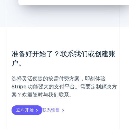
English
斯洛文尼亚
English
Italiano
泰国
ไทย
English
希腊
English
西班牙
准备好开始了？联系我们或创建账
Español
English
新加坡
户。
English
简体中文
新西兰
English
选择灵活便捷的按需付费方案，即刻体验
匈牙利
Stripe 功能强大的支付平台。需要定制解决方
English
案？欢迎随时与我们联系。
意大利
Italiano
English
印度
立即开始
联系销售
English
英国
English
直布罗陀