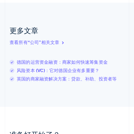
捷克
English
克罗地亚
English
Italiano
拉脱维亚
更多文章
English
立陶宛
查看所有“公司”相关文章
English
列支敦士登
Deutsch
English
卢森堡
德国的运营资金融资：商家如何快速筹集资金
Français
Deutsch
English
风险资本 (VC)：它对德国企业有多重要？
罗马尼亚
英国的商家融资解决方案：贷款、补助、投资者等
English
马尔他
English
马来西亚
English
简体中文
美国
English
Español
简体中文
墨西哥
Español
English