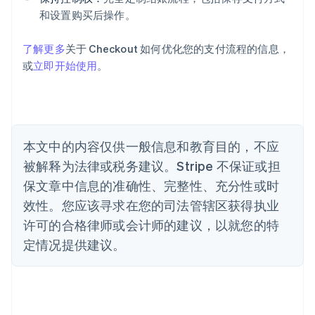
澳大利亚
和设置购买后操作。
English
巴西
Português
English
了解更多
关于 Checkout 如何优化您的支付流程的信息，
保加利亚
或
立即开始使用
。
English
比利时
Nederlands
Français
Deutsch
English
波兰
English
丹麦
本文中的内容仅供一般信息和教育目的，不应
English
被解释为法律或税务建议。Stripe 不保证或担
德国
保文章中信息的准确性、完整性、充分性或时
Deutsch
English
法国
效性。您应该寻求在您的司法管辖区获得执业
Français
English
许可的合格律师或会计师的建议，以就您的特
芬兰
定情况提供建议。
English
Svenska
荷兰
Nederlands
English
加拿大
English
Français