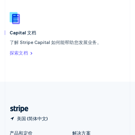
新加坡
English
简体中文
新西兰
English
匈牙利
English
Capital 文档
意大利
了解 Stripe Capital 如何能帮助您发展业务。
Italiano
English
印度
探索文档
English
英国
English
直布罗陀
English
中国内地
简体中文
English
中国香港特别行政区
English
简体中文
美国 (简体中文)
产品和定价
解决方案