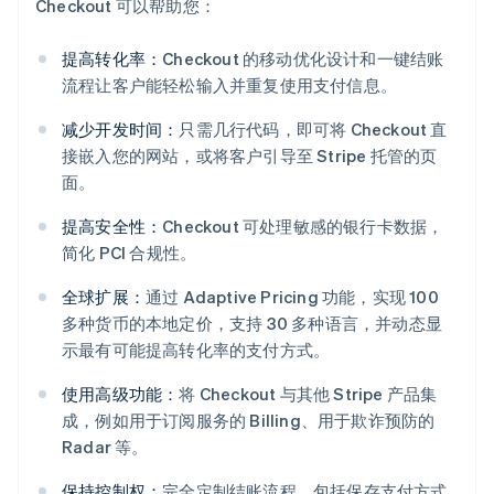
Checkout 可以帮助您：
提高转化率：
Checkout 的移动优化设计和一键结账
流程让客户能轻松输入并重复使用支付信息。
减少开发时间：
只需几行代码，即可将 Checkout 直
接嵌入您的网站，或将客户引导至 Stripe 托管的页
面。
提高安全性：
Checkout 可处理敏感的银行卡数据，
简化 PCI 合规性。
全球扩展：
通过 Adaptive Pricing 功能，实现 100
阿联酋
多种货币的本地定价，支持 30 多种语言，并动态显
English
示最有可能提高转化率的支付方式。
爱尔兰
English
使用高级功能：
将 Checkout 与其他 Stripe 产品集
爱沙尼亚
成，例如用于订阅服务的 Billing、用于欺诈预防的
English
Radar 等。
奥地利
Deutsch
English
保持控制权：
完全定制结账流程，包括保存支付方式