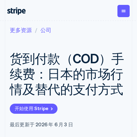
更多资源
公司
按企业阶段
文档
学习
支付
营收
资金管理
平台
易市
大型企业
Stripe 文档
博客
Payments
Billing
Treasury
初创企业
API 参考文档
客户案例
货到付款（COD）手
在线支付
经常性收入
Con
库与 SDK
指南
企业财务
Managed
Metronome
Stripe Apps
Payments
按用量计费
Global
平台
续费：日本的市场行
备案商家解决
Payouts
Subscriptions
Capi
按应用场景
方案
平
支持
向第三方
订阅管理
Payment links
客户
情及替代的支付方式
指南
智能体商务
打款
Invoicing
Trea
加密货币
获取支持
无代码支付
一次性或定期
Capital
平
电子商务
接受线上付款
托管支持方案
企业融资
Checkout
账单
嵌入
嵌入式金融
实施预置结账流程
专业服务
预构建支付界
Crypto
Tax
融服
开始使用 Stripe
财务自动化
构建平台或交易市场
钱包、稳
面
销售税和增值
Iss
全球化企业
管理订阅
定币发行
Elements
税自动化
实体
应用内支付
提供按用量计费
灵活的 UI 组件
和发卡基
Crypto
Revenue
虚拟
最后更新于 2026 年 6 月 3 日
交易市场
发行稳定币支持的支付卡
Onramp
Payment
Recognition
础设施
公司
资金管理
通过智能体配置和管理服
可嵌入的
methods
会计自动化
平台
务