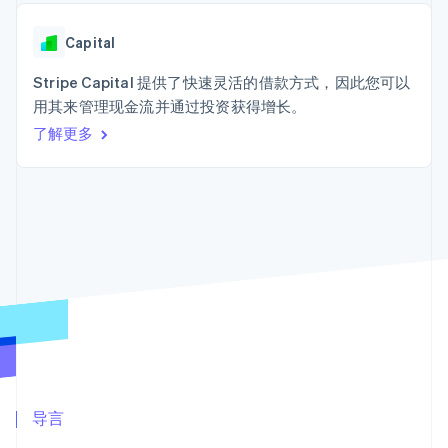
接入 125+ 种支
加密货币
Stripe Sigma
产品路线图
SaaS
付方式
自定义报告
购买
Sessions 年度大会
Terminal
Data Pipeline
Capital
招聘
线下支付
数据同步
资讯中心
Authorization
资源
Stripe Capital 提供了快速灵活的借款方式，因此您可以
Stripe Press
Boost
按行业
用其来管理现金流并通过投资获得增长。
支付成功率优
应用集成
了解更多
化
AI 企业
代码示例
Link
创作者经济
开发者博客
联系
加速结账
游戏
API 状态
Financial
酒店、旅游与休闲
联系销售
Connections
保险
成为合作伙伴
关联金融账户
媒体与娱乐
数据
非营利组织
专业服务
公共部门
零售
更多
Product roadmap
了解未来规划
生态系统
Radar
合作伙伴
欺诈防范
导言
Stripe App Marketplace
Atlas