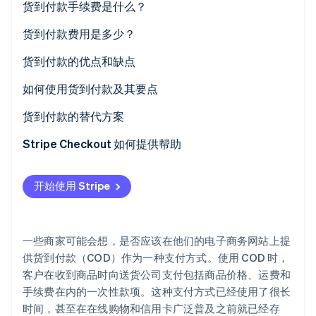
货到付款手续费是什么？
初创企业注册
Climate
货到付款与运费到付的区别
货到付款费用是多少？
碳移除
货到付款在日本的使用率
货到付款的优点和缺点
Identity
在线身份验证
对客户的优点
如何使用货到付款及其要点
对客户的缺点
如何实施货到付款
货到付款的替代方案
对企业的优势
使用货到付款时的主要注意事项
信用卡支付
Stripe Checkout 如何提供帮助
Stripe Sessions 2026
对企业的不利之处
二维码支付
了解 Stripe 如何为 AI 构建经济基础设施。
开始使用 Stripe
立即观看
便利店（Konbini）支付
移动运营商代扣
一些商家可能会想，是否应该在他们的电子商务网站上提
支付链接
供货到付款（COD）作为一种支付方式。使用 COD 时，
客户在收到商品时向送货公司支付包括商品价格、运费和
银行转账
手续费在内的一次性款项。这种支付方式已经使用了很长
时间，甚至在在线购物和信用卡广泛普及之前就已经存