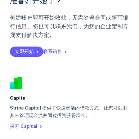
准备好开始了？
挪威
English
葡萄牙
创建账户即可开始收款，无需签署合同或填写银
Português
English
行信息。您也可以联系我们，为您的企业定制专
日本
日本語
English
属支付解决方案。
瑞典
Svenska
English
瑞士
立即开始
联系销售
Deutsch
Français
Italiano
English
塞浦路斯
English
斯洛伐克
English
斯洛文尼亚
English
Italiano
Capital
泰国
ไทย
English
Stripe Capital 提供了快速灵活的借款方式，让您可以用
希腊
其来管理现金流并通过投资获得增长。
English
探索 Capital
西班牙
Español
English