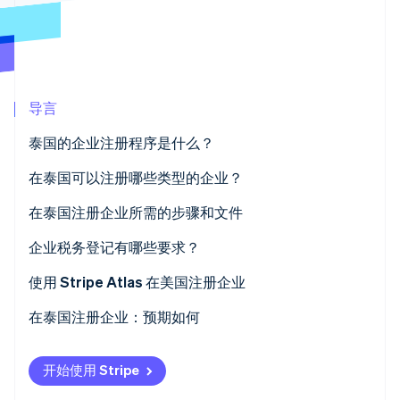
加密货币
上
Stripe Sigma
产品路线图
SaaS
自定义报告
购买
Terminal
Sessions 年度大会
线下支付
Data Pipeline
招聘
数据同步
Authorization
资讯中心
Boost
资源
Stripe Press
支付成功率优
按行业
化
应用集成
导言
Link
AI 企业
代码示例
加速结账
创作者经济
开发者博客
联系
泰国的企业注册程序是什么？
Financial
游戏
API 状态
Connections
酒店、旅游与休闲
联系销售
在泰国可以注册哪些类型的企业？
关联金融账户
保险
成为合作伙伴
数据
媒体与娱乐
在泰国注册企业所需的步骤和文件
非营利组织
专业服务
1.公司章程登记
企业税务登记有哪些要求？
公共部门
零售
更多
2.公司设立登记申请
使用 Stripe Atlas 在美国注册企业
Product roadmap
了解未来规划
在泰国注册企业：预期如何
生态系统
Radar
欺诈防范
合作伙伴
开始使用 Stripe
Atlas
Stripe App Marketplace
初创企业注册