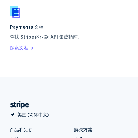
English
简体中文
新西兰
English
匈牙利
English
Payments 文档
意大利
查找 Stripe 的付款 API 集成指南。
Italiano
English
印度
探索文档
English
英国
English
直布罗陀
English
中国内地
简体中文
English
中国香港特别行政区
English
简体中文
美国 (简体中文)
产品和定价
解决方案