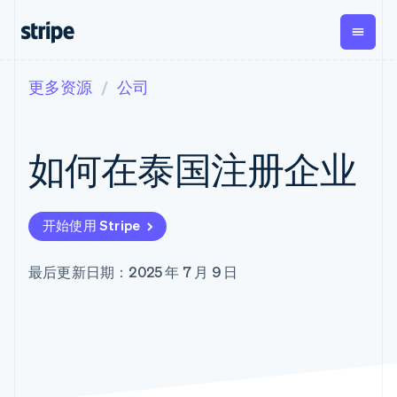
更多资源
公司
按企业阶段
文档
学习
支付
营收
资金管理
平台
易市
大型企业
Stripe 文档
博客
Payments
Billing
Treasury
初创企业
API 参考文档
客户案例
如何在泰国注册企业
在线支付
经常性收入
Con
库与 SDK
指南
企业财务
Managed
Metronome
Stripe Apps
Payments
按用量计费
Global
平台
备案商家解决
Payouts
Subscriptions
Capi
按应用场景
方案
平
开始使用 Stripe
支持
向第三方
订阅管理
Payment links
客户
指南
智能体商务
打款
Invoicing
Trea
加密货币
获取支持
无代码支付
一次性或定期
Capital
平
最后更新日期：2025 年 7 月 9 日
电子商务
接受线上付款
托管支持方案
企业融资
Checkout
账单
嵌入
嵌入式金融
实施预置结账流程
专业服务
预构建支付界
Crypto
Tax
融服
财务自动化
构建平台或交易市场
钱包、稳
面
销售税和增值
Iss
全球化企业
管理订阅
定币发行
Elements
税自动化
实体
应用内支付
提供按用量计费
灵活的 UI 组件
和发卡基
Crypto
Revenue
虚拟
交易市场
发行稳定币支持的支付卡
Onramp
支付方式
Recognition
础设施
公司
资金管理
通过智能体配置和管理服
可嵌入的
支持 125 种以
会计自动化
平台
务