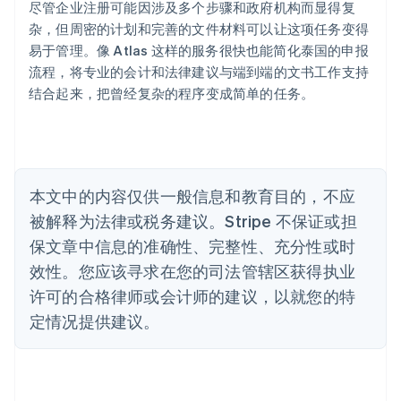
English
尽管企业注册可能因涉及多个步骤和政府机构而显得复
巴西
杂，但周密的计划和完善的文件材料可以让这项任务变得
Português
English
易于管理。像 Atlas 这样的服务很快也能简化泰国的申报
保加利亚
流程，将专业的会计和法律建议与端到端的文书工作支持
English
比利时
结合起来，把曾经复杂的程序变成简单的任务。
Nederlands
Français
Deutsch
English
波兰
English
丹麦
English
本文中的内容仅供一般信息和教育目的，不应
德国
被解释为法律或税务建议。Stripe 不保证或担
Deutsch
English
法国
保文章中信息的准确性、完整性、充分性或时
Français
English
效性。您应该寻求在您的司法管辖区获得执业
芬兰
许可的合格律师或会计师的建议，以就您的特
English
Svenska
荷兰
定情况提供建议。
Nederlands
English
加拿大
English
Français
捷克