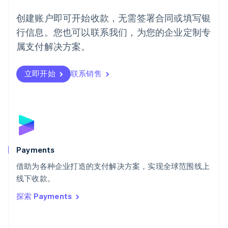
English
葡萄牙
创建账户即可开始收款，无需签署合同或填写银
Português
English
行信息。您也可以联系我们，为您的企业定制专
日本
日本語
English
属支付解决方案。
瑞典
Svenska
English
瑞士
立即开始
联系销售
Deutsch
Français
Italiano
English
塞浦路斯
English
斯洛伐克
English
斯洛文尼亚
English
Italiano
Payments
泰国
ไทย
English
借助为各种企业打造的支付解决方案，实现全球范围线上
希腊
线下收款。
English
探索 Payments
西班牙
Español
English
新加坡