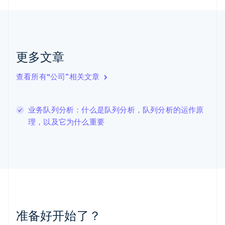
English
克罗地亚
English
Italiano
拉脱维亚
English
立陶宛
更多文章
English
列支敦士登
查看所有“公司”相关文章
Deutsch
English
卢森堡
Français
Deutsch
English
业务队列分析：什么是队列分析，队列分析的运作原
罗马尼亚
理，以及它为什么重要
English
马尔他
English
马来西亚
English
简体中文
美国
English
Español
简体中文
墨西哥
Español
English
准备好开始了？
挪威