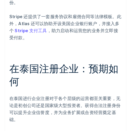
份。
Stripe 还提供了一套服务协议和雇佣合同等法律模板。此
外，Atlas 还可以协助开设美国企业银行账户，并接入多
个
Stripe 支付工具
，助力启动和运营您的业务并立即接
受付款。
在泰国注册企业：预期如
何
阿联酋
English
爱尔兰
English
在泰国进行企业注册对于各个层级的运营都至关重要，无
爱沙尼亚
论是初创公司还是国家级大型投资者。获得合法注册身份
English
可以提升企业信誉度，并为业务扩展或合资经营奠定基
奥地利
础。
Deutsch
English
澳大利亚