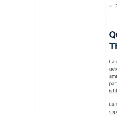
Qu
T
La 
ges
amm
par
isti
La 
sop