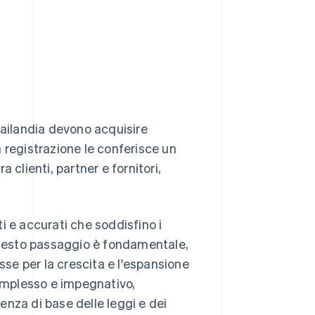
Stripe Sessions 2026
Scopri come Stripe sta
costruendo
l'infrastruttura
economica per l'IA.
Guarda ora
hailandia devono acquisire
La registrazione le conferisce un
a clienti, partner e fornitori,
i e accurati che soddisfino i
 Questo passaggio è fondamentale,
sse per la crescita e l'espansione
complesso e impegnativo,
nza di base delle leggi e dei