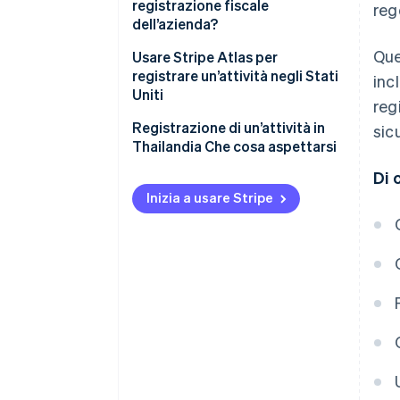
registrazione fiscale
reg
2. Richiedi la registrazione della
dell’azienda?
costituzione di un’attività
Que
Usare Stripe Atlas per
registrare un’attività negli Stati
incl
Uniti
reg
Registrazione di un’attività in
sic
Thailandia Che cosa aspettarsi
Di 
Inizia a usare Stripe