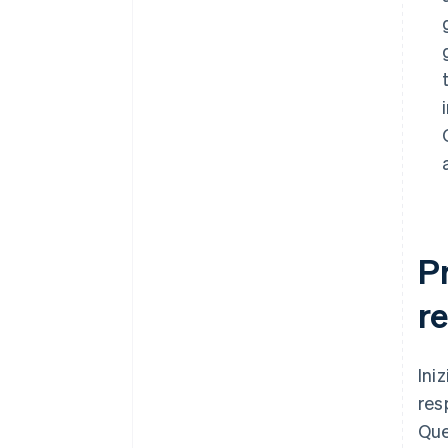
P
re
Ini
res
Que