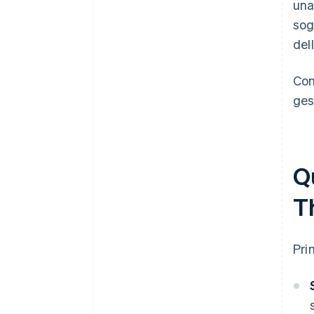
una
sog
del
Con
ges
Qu
T
Pri