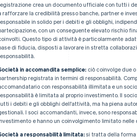
registrazione crea un documento ufficiale con tutti i det
a rafforzare la credibilità presso banche, partner e inves
responsabile in solido per i debiti e gli obblighi, indip
partecipazione, con un conseguente elevato rischio finan
coinvolti. Questo tipo di attività è particolarmente ada
base di fiducia, disposti a lavorare in stretta collaboraz
responsabilità.
Società in accomandita semplice:
ciò coinvolge due o 
partnership registrata in termini di responsabilità. Com
accomandatario con responsabilità illimitata e un soc
responsabilità è limitata al proprio investimento. Il soc
tutti i debiti e gli obblighi dell'attività, ma ha piena aut
gestionali. I soci accomandanti, invece, sono responsabi
investimento e hanno un coinvolgimento limitato nelle de
Società a responsabilità limitata:
si tratta della forma 