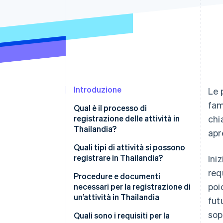
Link
Pagamento accelerato
Financial Connections
Conti finanziari collegati
Introduzione
Le 
fam
Qual è il processo di
registrazione delle attività in
chia
Thailandia?
apr
Quali tipi di attività si possono
registrare in Thailandia?
Ini
req
Procedure e documenti
poi
necessari per la registrazione di
un’attività in Thailandia
fut
sop
1. Registra l’atto costitutivo
Quali sono i requisiti per la