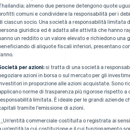
Thailandia; almeno due persone detengono quote uguali
profitti comuni e condividere la responsabilità per i deb
di ciascun socio. Una società a responsabilità limitata
persona giuridica ed è adatta alle attività che hanno r
hanno un reddito o un valore elevato e richiedono una 
beneficiando di aliquote fiscali inferiori, presentano c
l'anno.
Società per azioni:
si tratta di una società a responsabil
negoziare azioni in borsa o sul mercato per gli investime
investitori in proporzione alle azioni acquistate. Sono ri
applicano norme di trasparenza più rigorose rispetto a 
responsabilità limitata. È ideale per le grandi aziende 
capitali tramite l'emissione di azioni.
__Un'entità commerciale costituita o registrata ai sensi 
a un'entità la cui costituzione e il cui funzionamento s