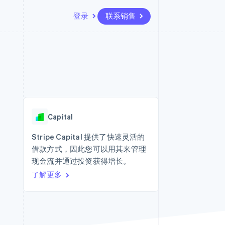
登录
联系销售
资源
生态系统
联系
场
更多
应用集成
合作伙伴
联系销售
Product roadmap
代码示例
Stripe App Marketplace
成为合作伙伴
了解未来规划
开发者博客
版
API 状态
Radar
欺诈防范
台版
Capital
务
Atlas
初创企业注册
Stripe Capital 提供了快速灵活的
卡
借款方式，因此您可以用其来管理
Climate
碳移除
现金流并通过投资获得增长。
了解更多
Identity
在线身份验证