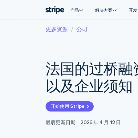
产品
解决方案
开发
更多资源
公司
按企业阶段
文档
学习
按应用场
支持
支付
营收
大型企业
Stripe 文档
博客
智能体
获取支
Payments
Billing
初创企业
API 参考文档
客户案例
加密货
托管支
在线支付
经常性收入
库与 SDK
指南
电子商
专业服
Managed Payments
Metronome
Stripe Apps
法国的过桥融
嵌入式
备案商家解决方案
按用量计费
财务自
Payment links
Subscriptions
全球化
无代码支付
订阅管理
应用内
以及企业须知
Checkout
Invoicing
交易市
预构建支付界面
一次性或定期账单
资金管
Elements
Tax
平台
灵活的 UI 组件
销售税和增值税自动
SaaS
Payment methods
Revenue Recogniti
开始使用 Stripe
接入 125+ 种支付方式
会计自动化
Terminal
Stripe Sigma
线下支付
自定义报告
最后更新日期：2026 年 4 月 12 日
Authorization Boost
Data Pipeline
支付成功率优化
数据同步
Link