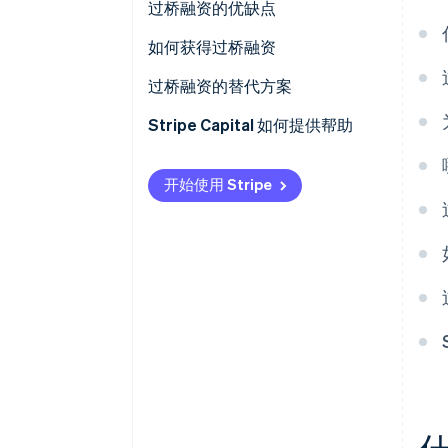
过桥融资的优缺点
过桥融资优势
如何获得过桥融资
过桥融资的缺点
确定还款的来源
过桥融资的替代方案
准备一份财务档案
Stripe Capital 如何提供帮助
预测过桥融资的影响
开始使用 Stripe
确定金融合作伙伴
结构化过桥融资条款