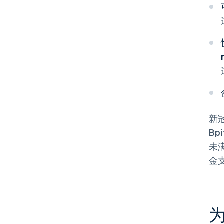
新冠
Bp
未
金