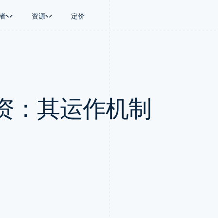
者
资源
定价
景
指南
按行业
公司
资金管理
平台和交易市
商务
持
接受线上付款
AI 企业
产品路线图
Treasury
Connect
币
持方案
实施预置结账流程
创作者经济
Sessions 年度大会
企业财务
平台支付
务
务
构建平台或交易市场
游戏
招聘
Global Payouts
Capital 平台
资：其运作机制
金融
管理订阅
酒店、旅游与休闲
资讯中心
向第三方打款
客户融资
动化
提供按用量计费
保险
Stripe Press
Capital
Treasury 平
企业
发行稳定币支持的支付卡
媒体与娱乐
企业融资
嵌入式金融服
支付
通过智能体配置和管理服务
非营利组织
Crypto
Issuing
场
专业服务
钱包、稳定币发行和发卡基础设
实体卡和虚拟
理
公共部门
施
零售
化
Crypto Onramp
on
可嵌入的加密货币购买