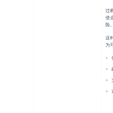
过
使
险
这
为