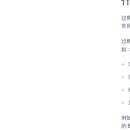
过
常
过
如
例
的