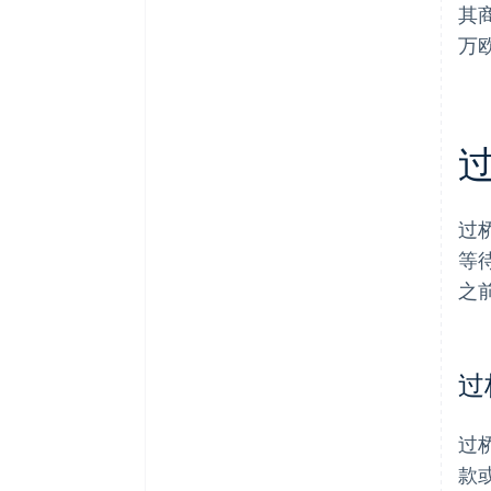
其
万
过
等
之
过
过
款