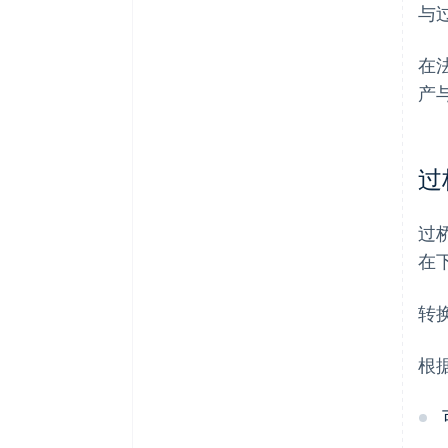
与
在
产
过
过
在
转
根