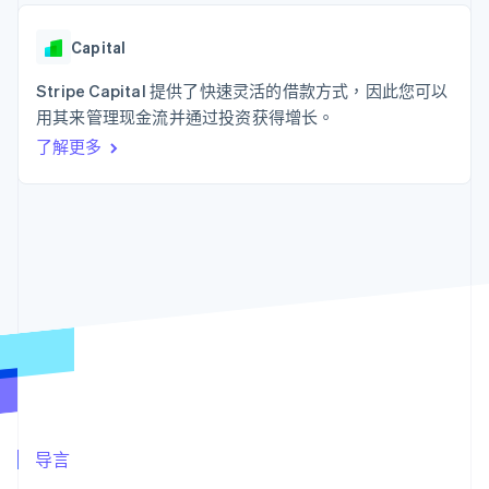
上
Stripe Sigma
产品路线图
SaaS
自定义报告
Authorization
Sessions 年度大会
Boost
Data Pipeline
Capital
招聘
支付成功率优
数据同步
资讯中心
化
资源
Stripe Capital 提供了快速灵活的借款方式，因此您可以
Stripe Press
Link
按行业
用其来管理现金流并通过投资获得增长。
加速结账
应用集成
了解更多
AI 企业
代码示例
创作者经济
开发者博客
联系
游戏
API 状态
酒店、旅游与休闲
联系销售
更多
保险
成为合作伙伴
Product roadmap
媒体与娱乐
了解未来规划
非营利组织
专业服务
Radar
公共部门
欺诈防范
零售
Atlas
初创企业注册
Climate
生态系统
碳移除
合作伙伴
导言
Stripe App Marketplace