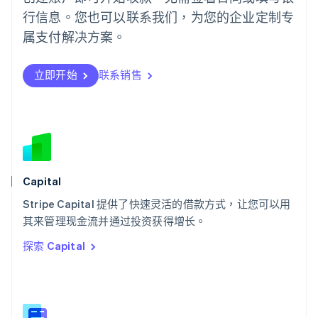
Português
English
行信息。您也可以联系我们，为您的企业定制专
日本
日本語
English
属支付解决方案。
瑞典
Svenska
English
瑞士
立即开始
联系销售
Deutsch
Français
Italiano
English
塞浦路斯
English
斯洛伐克
English
斯洛文尼亚
English
Italiano
Capital
泰国
ไทย
English
Stripe Capital 提供了快速灵活的借款方式，让您可以用
希腊
其来管理现金流并通过投资获得增长。
English
探索 Capital
西班牙
Español
English
新加坡
English
简体中文
新西兰