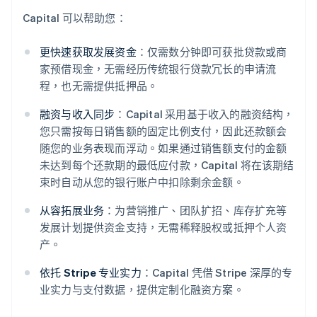
Capital 可以帮助您：
更快速获取发展资金
：仅需数分钟即可获批贷款或商
家预借现金，无需经历传统银行贷款冗长的申请流
程，也无需提供抵押品。
融资与收入同步
：Capital 采用基于收入的融资结构，
您只需按每日销售额的固定比例支付，因此还款额会
随您的业务表现而浮动。如果通过销售额支付的金额
阿联酋
未达到每个还款期的最低应付款，Capital 将在该期结
English
束时自动从您的银行账户中扣除剩余金额。
爱尔兰
English
从容拓展业务
：为营销推广、团队扩招、库存扩充等
爱沙尼亚
发展计划提供资金支持，无需稀释股权或抵押个人资
English
产。
奥地利
Deutsch
English
依托 Stripe 专业实力
：Capital 凭借 Stripe 深厚的专
澳大利亚
业实力与支付数据，提供定制化融资方案。
English
巴西