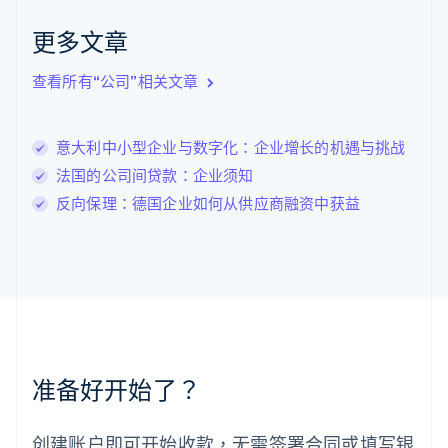
English
Italiano
拉脱维亚
更多文章
English
立陶宛
查看所有“公司”相关文章
English
列支敦士登
Deutsch
English
卢森堡
意大利中小型企业与数字化：企业增长的机遇与挑战
Français
Deutsch
English
法国的公司间贷款：企业须知
罗马尼亚
反向保理：德国企业如何从供应商融资中获益
English
马尔他
English
马来西亚
English
简体中文
美国
English
Español
简体中文
墨西哥
Español
English
准备好开始了？
挪威
English
葡萄牙
创建账户即可开始收款，无需签署合同或填写银