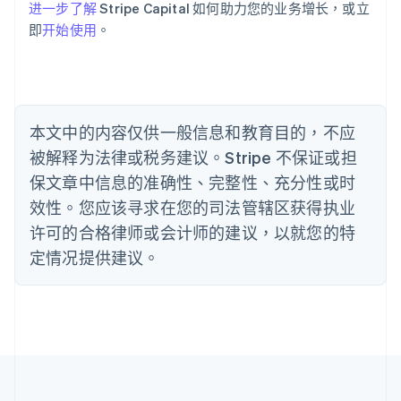
Português
English
进一步了解
Stripe Capital 如何助力您的业务增长，或立
保加利亚
即
开始使用
。
English
比利时
Nederlands
Français
Deutsch
English
波兰
English
丹麦
本文中的内容仅供一般信息和教育目的，不应
English
被解释为法律或税务建议。Stripe 不保证或担
德国
保文章中信息的准确性、完整性、充分性或时
Deutsch
English
法国
效性。您应该寻求在您的司法管辖区获得执业
Français
English
许可的合格律师或会计师的建议，以就您的特
芬兰
定情况提供建议。
English
Svenska
荷兰
Nederlands
English
加拿大
English
Français
捷克
English
克罗地亚