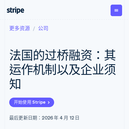
更多资源
公司
按企业阶段
文档
学习
支付
营收
资金管
平台
理
易市
大型企业
Stripe 文档
博客
Payments
Billing
初创企业
API 参考文档
客户案例
法国的过桥融资：其
在线支付
经常性收入
Global
Conn
库与 SDK
指南
Managed
Metronome
Payouts
Stripe Apps
Payments
按用量计费
平台
运作机制以及企业须
备案商家解决
Subscriptions
向第三
按应用场景
方案
方打款
支持
订阅管理
Payment links
Crypto
知
指南
智能体商务
Invoicing
钱包、
加密货币
获取支持
无代码支付
一次性或定期
稳定币
电子商务
接受线上付款
托管支持方案
Checkout
账单
发行和
嵌入式金融
实施预置结账流程
专业服务
预构建支付界
Tax
发卡基
开始使用 Stripe
财务自动化
构建平台或交易市场
面
销售税和增值
础设施
全球化企业
管理订阅
Elements
税自动化
应用内支付
提供按用量计费
灵活的 UI 组件
Revenue
最后更新日期：2026 年 4 月 12 日
交易市场
发行稳定币支持的支付卡
支付方式
Recognition
公司
资金管理
通过智能体配置和管理服
支持 125 种以
会计自动化
平台
务