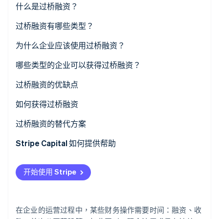
什么是过桥融资？
Stripe Sessions 2026
过桥融资有哪些类型？
了解 Stripe 如何为 AI 构建经济基础设施。
立即观看
过桥贷款
为什么企业应该使用过桥融资？
过桥股权
哪些类型的企业可以获得过桥融资？
过桥融资的优缺点
过桥融资优势
如何获得过桥融资
过桥融资的缺点
确定还款的来源
过桥融资的替代方案
准备一份财务档案
Stripe Capital 如何提供帮助
预测过桥融资的影响
开始使用 Stripe
确定金融合作伙伴
结构化过桥融资条款
在企业的运营过程中，某些财务操作需要时间：融资、收