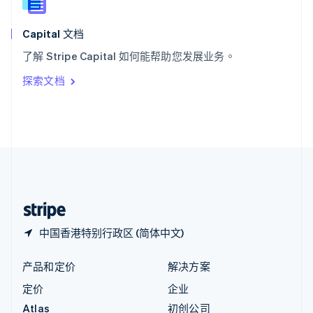
English
匈牙利
English
Capital 文档
意大利
了解 Stripe Capital 如何能帮助您发展业务。
Italiano
English
印度
探索文档
English
英国
English
直布罗陀
English
中国内地
简体中文
English
中国香港特别行政区
English
简体中文
中国香港特别行政区 (简体中文)
产品和定价
解决方案
定价
企业
Atlas
初创公司