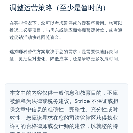
爱尔兰
调整运营策略（至少是暂时的）
English
爱沙尼亚
English
在某些情况下，您可以考虑暂停或放缓某些费用。您可以
奥地利
推迟非必要项目，与房东或供应商协商暂缓付款，或者通
Deutsch
English
过促销活动快速回笼资金。
澳大利亚
English
巴西
选择哪种替代方案取决于您的需求：是需要快速解决问
Português
English
题、灵活应对变化、降低成本，还是争取更多发展时间。
保加利亚
English
比利时
Nederlands
Français
Deutsch
English
波兰
本文中的内容仅供一般信息和教育目的，不应
English
丹麦
被解释为法律或税务建议。Stripe 不保证或担
English
保文章中信息的准确性、完整性、充分性或时
德国
效性。您应该寻求在您的司法管辖区获得执业
Deutsch
English
法国
许可的合格律师或会计师的建议，以就您的特
Français
English