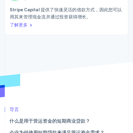
接入 125+ 种支
加密货币
Stripe Sigma
产品路线图
SaaS
付方式
自定义报告
购买
Sessions 年度大会
Stripe Capital 提供了快速灵活的借款方式，因此您可以
Terminal
Data Pipeline
招聘
用其来管理现金流并通过投资获得增长。
线下支付
数据同步
资讯中心
Authorization
资源
了解更多
Stripe Press
Boost
按行业
支付成功率优
应用集成
化
AI 企业
代码示例
Link
创作者经济
开发者博客
联系
加速结账
游戏
API 状态
Financial
酒店、旅游与休闲
联系销售
Connections
保险
成为合作伙伴
关联金融账户
媒体与娱乐
数据
非营利组织
专业服务
公共部门
零售
更多
Product roadmap
了解未来规划
导言
生态系统
Radar
什么是用于营运资金的短期商业贷款？
合作伙伴
欺诈防范
Stripe App Marketplace
这些贷款为何被称为“短期”？
企业为何使用短期贷款来满足营运资金需求？
Atlas