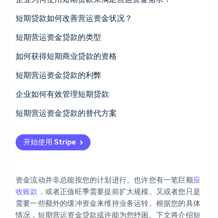
初创企业注册
短期贷款如何改善营运资金状况？
Climate
碳移除
短期营运资金贷款的类型
Identity
在线身份验证
短期贷款
如何获得短期商业贷款的资格
企业信用额度
短期营运资金贷款的利弊
商家预借现金 (MCA)
缺点
企业如何有效管理短期贷款
Stripe Sessions 2026
发票融资和保理
短期营运资金贷款的替代方案
了解 Stripe 如何为 AI 构建经济基础设施。
立即观看
企业信用卡
缩短营运资金周转期
开始使用 Stripe
贸易信贷
了解是否有补助金或补贴
考虑长期融资
资金流动并非总能按您的计划进行。也许您有一笔巨额
应
所有者投资或股权融资
收账款
，或者正值旺季需要提前扩大规模。又或者您只是
需要一些额外的缓冲资金来维持业务运转。根据您的具体
调整运营策略（至少是暂时的）
情况，短期营运资金贷款或许能为您纾困。下文将介绍短