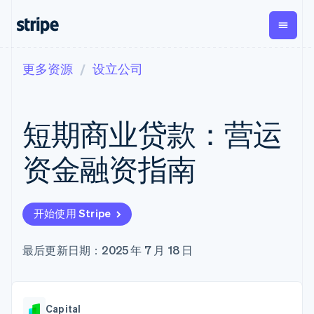
更多资源
设立公司
按企业阶段
文档
学习
支付
营收
资金管理
平台
易市
大型企业
Stripe 文档
博客
Payments
Billing
Treasury
初创企业
API 参考文档
客户案例
短期商业贷款：营运
在线支付
经常性收入
Con
库与 SDK
指南
企业财务
Managed
Metronome
Stripe Apps
Payments
按用量计费
Global
平台
资金融资指南
备案商家解决
Payouts
Subscriptions
Capi
按应用场景
方案
平
支持
向第三方
订阅管理
Payment links
客户
指南
智能体商务
打款
Invoicing
Trea
加密货币
获取支持
无代码支付
一次性或定期
Capital
开始使用 Stripe
平
电子商务
接受线上付款
托管支持方案
企业融资
Checkout
账单
嵌入
嵌入式金融
实施预置结账流程
专业服务
预构建支付界
Crypto
Tax
融服
财务自动化
构建平台或交易市场
最后更新日期：2025 年 7 月 18 日
钱包、稳
面
销售税和增值
Iss
全球化企业
管理订阅
定币发行
Elements
税自动化
实体
应用内支付
提供按用量计费
灵活的 UI 组件
和发卡基
Crypto
Revenue
虚拟
交易市场
发行稳定币支持的支付卡
Onramp
Payment
Recognition
础设施
公司
资金管理
通过智能体配置和管理服
可嵌入的
methods
会计自动化
Capital
平台
务