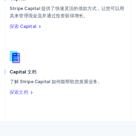
泰国
ไทย
English
Stripe Capital 提供了快速灵活的借款方式，让您可以用
希腊
其来管理现金流并通过投资获得增长。
English
探索 Capital
西班牙
Español
English
新加坡
English
简体中文
新西兰
English
匈牙利
English
Capital 文档
意大利
了解 Stripe Capital 如何能帮助您发展业务。
Italiano
English
印度
探索文档
English
英国
English
直布罗陀
English
中国内地
简体中文
English