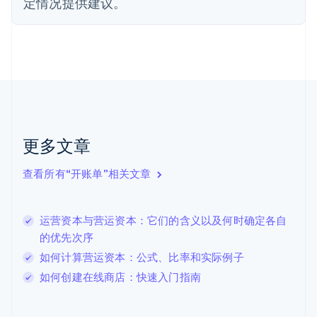
定情况提供建议。
芬兰
English
Svenska
荷兰
Nederlands
English
加拿大
English
Français
捷克
English
克罗地亚
English
Italiano
更多文章
拉脱维亚
English
查看所有“开账单”相关文章
立陶宛
English
列支敦士登
运营资本与营运资本：它们的含义以及何时确定各自
Deutsch
English
卢森堡
的优先次序
Français
Deutsch
English
如何计算营运资本：公式、比率和实际例子
罗马尼亚
如何创建在线商店：快速入门指南
English
马尔他
English