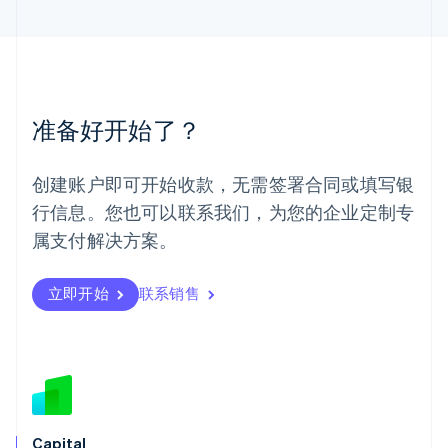
马来西亚
English
简体中文
美国
English
Español
简体中文
墨西哥
Español
English
准备好开始了？
挪威
English
葡萄牙
创建账户即可开始收款，无需签署合同或填写银
Português
English
行信息。您也可以联系我们，为您的企业定制专
日本
日本語
English
属支付解决方案。
瑞典
Svenska
English
瑞士
立即开始
联系销售
Deutsch
Français
Italiano
English
塞浦路斯
English
斯洛伐克
English
斯洛文尼亚
English
Italiano
Capital