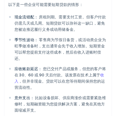
以下是一些企业可能需要短期贷款的情形：
现金流错配：
房租到期。需要支付工资。但客户付款
仍需几天或几周。短期贷款可以弥补这一缺口，避免
您被迫推迟履行义务或动用储备金。
季节性波动：
零售商为节假日备货，或活动类企业为
旺季做准备时，支出通常会先于收入增加。短期资金
可以帮您提前支付这些成本，然后在收入进账时偿
还。
应收账款延迟：
您已交付产品或服务，但您的客户将
在 30、60 或 90 天后付款。该发票在技术上属于
收
入
，但并非现金。贷款可以在您等待期间保持您的运
营流动性。
意外支出：
比如设备损坏、供应商涨价或需要紧急维
修时，短期融资能为您提供解决方案，避免在其他方
面缩减开支。