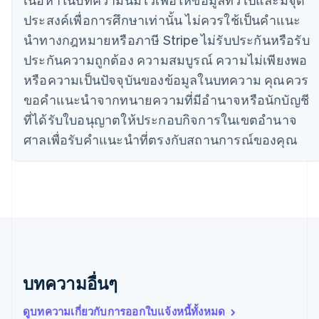
ไซปรัส
ประสงค์เพื่อการศึกษาเท่านั้น ไม่ควรใช้เป็นคําแนะ
English
นําทางกฎหมายหรือภาษี Stripe ไม่รับประกันหรือรับ
ญี่ปุ่น
日本語
English
ประกันความถูกต้อง ความสมบูรณ์ ความไม่เพียงพอ
เดนมาร์ก
หรือความเป็นปัจจุบันของข้อมูลในบทความ คุณควร
English
ไทย
ขอคําแนะนําจากทนายความที่มีอํานาจหรือนักบัญชี
ไทย
English
ที่ได้รับใบอนุญาตให้ประกอบกิจการในเขตอํานาจ
นอร์เวย์
ศาลเพื่อรับคําแนะนําที่ตรงกับสถานการณ์ของคุณ
English
นิวซีแลนด์
English
เนเธอร์แลนด์
Nederlands
English
บราซิล
Português
English
บัลแกเรีย
English
เบลเยียม
บทความอื่นๆ
Nederlands
Français
Deutsch
English
โปรตุเกส
ดูบทความเกี่ยวกับการออกใบแจ้งหนี้ทั้งหมด
Português
English