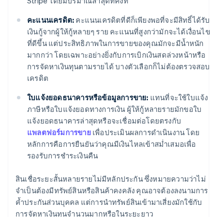
Stripe โดยมีปริมาณล่าสุดที่คงที่
คะแนนเครดิต:
คะแนนเครดิตที่ดีก็เพียงพอที่จะมีสิทธิ์ได้รับ
เงินกู้จากผู้ให้กู้หลายๆ ราย คะแนนที่สูงกว่ามักจะได้เงื่อนไข
ที่ดีขึ้น แต่ประสิทธิภาพในการขายของคุณมักจะมีน้ำหนัก
มากกว่า โดยเฉพาะอย่างยิ่งกับการเบิกเงินสดล่วงหน้าหรือ
การจัดหาเงินทุนตามรายได้ บางตัวเลือกก็ไม่ต้องตรวจสอบ
เครดิต
ใบแจ้งยอดธนาคารหรือข้อมูลการขาย:
แทนที่จะใช้ใบแจ้ง
ภาษีหรือใบแจ้งยอดทางการเงิน ผู้ให้กู้หลายรายมักขอใบ
แจ้งยอดธนาคารล่าสุดหรือจะเชื่อมต่อโดยตรงกับ
แพลตฟอร์มการขาย
เพื่อประเมินผลการดำเนินงาน โดย
หลักการคือการยืนยันว่าคุณมีเงินไหลเข้าสม่ำเสมอเพื่อ
รองรับการชำระเงินคืน
สินเชื่อระยะสั้นหลายรายไม่มีหลักประกัน ซึ่งหมายความว่าไม่
จำเป็นต้องมีทรัพย์สินหรือสินค้าคงคลัง คุณอาจต้องลงนามการ
ค้ำประกันส่วนบุคคล แต่การนำทรัพย์สินเข้ามาเสี่ยงมักใช้กับ
การจัดหาเงินทุนจำนวนมากหรือในระยะยาว