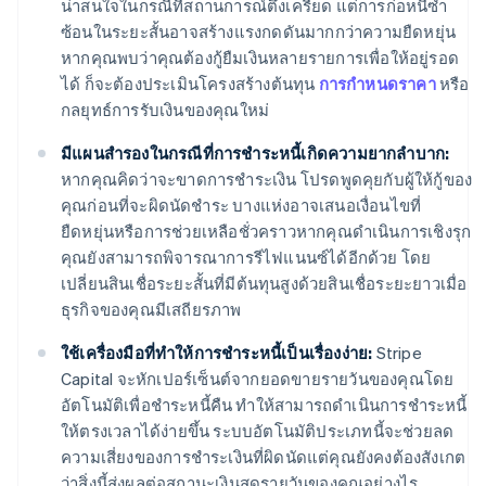
น่าสนใจในกรณีที่สถานการณ์ตึงเครียด แต่การก่อหนี้ซ้ำ
ซ้อนในระยะสั้นอาจสร้างแรงกดดันมากกว่าความยืดหยุ่น
หากคุณพบว่าคุณต้องกู้ยืมเงินหลายรายการเพื่อให้อยู่รอด
ได้ ก็จะต้องประเมินโครงสร้างต้นทุน
การกำหนดราคา
หรือ
กลยุทธ์การรับเงินของคุณใหม่
มีแผนสำรองในกรณีที่การชำระหนี้เกิดความยากลำบาก:
หากคุณคิดว่าจะขาดการชำระเงิน โปรดพูดคุยกับผู้ให้กู้ของ
คุณก่อนที่จะผิดนัดชำระ บางแห่งอาจเสนอเงื่อนไขที่
ยืดหยุ่นหรือการช่วยเหลือชั่วคราวหากคุณดำเนินการเชิงรุก
คุณยังสามารถพิจารณาการรีไฟแนนซ์ได้อีกด้วย โดย
เปลี่ยนสินเชื่อระยะสั้นที่มีต้นทุนสูงด้วยสินเชื่อระยะยาวเมื่อ
ธุรกิจของคุณมีเสถียรภาพ
ใช้เครื่องมือที่ทำให้การชำระหนี้เป็นเรื่องง่าย:
Stripe
Capital จะหักเปอร์เซ็นต์จากยอดขายรายวันของคุณโดย
อัตโนมัติเพื่อชำระหนี้คืน ทำให้สามารถดำเนินการชำระหนี้
ให้ตรงเวลาได้ง่ายขึ้น ระบบอัตโนมัติประเภทนี้จะช่วยลด
ความเสี่ยงของการชำระเงินที่ผิดนัดแต่คุณยังคงต้องสังเกต
ว่าสิ่งนี้ส่งผลต่อสถานะเงินสดรายวันของคุณอย่างไร