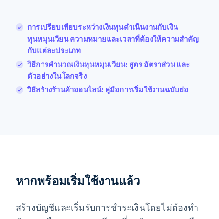
โปแลนด์
English
การเปรียบเทียบระหว่างเงินทุนดำเนินงานกับเงิน
ฝรั่งเศส
Français
English
ทุนหมุนเวียน ความหมายและเวลาที่ต้องให้ความสำคัญ
ฟินแลนด์
กับแต่ละประเภท
English
Svenska
วิธีการคำนวณเงินทุนหมุนเวียน: สูตร อัตราส่วน และ
มอลตา
ตัวอย่างในโลกจริง
English
มาเลเซีย
วิธีสร้างร้านค้าออนไลน์: คู่มือการเริ่มใช้งานฉบับย่อ
English
简体中文
เม็กซิโก
Español
English
ยิบรอลตาร์
English
เยอรมนี
Deutsch
English
โรมาเนีย
หากพร้อมเริ่มใช้งานแล้ว
English
ลักเซมเบิร์ก
Français
Deutsch
English
สร้างบัญชีและเริ่มรับการชำระเงินโดยไม่ต้องทำ
ลัตเวีย
English