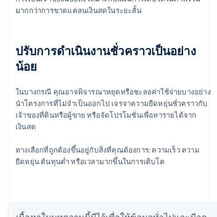
มากกว่าการขาดแคลนเงินสดในระยะสั้น
ปรับการดำเนินงานชั่วคราวเป็นอย่าง
น้อย
ในบางกรณี คุณอาจพิจารณาหยุดหรือชะลอค่าใช้จ่ายบางอย่าง
นำโครงการที่ไม่จำเป็นออกไป เจรจาความยืดหยุ่นชั่วคราวกับ
เจ้าของที่ดินหรือผู้ขาย หรือจัดโปรโมชั่นเพื่อหารายได้จาก
เงินสด
กรีซ
English
เขตบริหารพิเศษฮ่องกง ประเทศจีน
ทางเลือกที่ถูกต้องขึ้นอยู่กับสิ่งที่คุณต้องการ: ความเร็ว ความ
English
简体中文
ยืดหยุ่น ต้นทุนต่ำ หรือเวลามากขึ้นในการเติบโต
แคนาดา
English
Français
โครเอเชีย
English
Italiano
จีนแผ่นดินใหญ่
เนื้อหาในบทความนี้มีไว้เพื่อให้ข้อมูลทั่วไปและมีจุด
简体中文
English