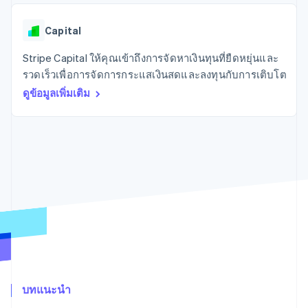
มากกว่า 125
ขายและ VAT
แพลตฟอร์ม
การใช้งาน
รายการ
Authorization
อัตโนมัติ
Revenue
แผนงานผลิตภัณฑ์
SaaS
ออกบัตรที่มีสเตเบิลคอยน์
Boost
Recognition
Capital
การประชุมประจำปีแบบ
รองรับอยู่
ยกระดับการ
เซสชัน
จัดเตรียมและจัดการ
ระบบ
ยอมรับการ
Stripe Capital ให้คุณเข้าถึงการจัดหาเงินทุนที่ยืดหยุ่นและ
ตำแหน่งงาน
บริการด้วยเอเจนต์
อัตโนมัติ
ชำระเงิน
Link
ห้องข่าว
รวดเร็วเพื่อการจัดการกระแสเงินสดและลงทุนกับการเติบโต
ตามอุตสาหกรรม
การชำระเงินที่
สำหรับการ
Stripe
Stripe Press
Sigma
ดูข้อมูลเพิ่มเติม
รวดเร็วขึ้น
ทำบัญชี
รายงานที่
บริษัท AI
แหล่งข้อมูล
ออกแบบเอง
แวดวงครีเอเตอร์
Data
เกม
การติดต่อ
Pipeline
การบริการ การเดินทาง
การเชื่อมต่อการทำงาน
การซิงค์
และสันทนาการ
แอป
ติดต่อฝ่ายขาย
ข้อมูล
ประกันภัย
ตัวอย่างโค้ด
สมัครเป็นพาร์ทเนอร์
สื่อและความบันเทิง
บล็อกของนักพัฒนา
องค์กรไม่แสวงผลกำไร
สถานะ API
บริการเฉพาะทาง
ภาครัฐ
เพิ่มเติม
ธุรกิจค้าปลีก
Product roadmap
ดูสิ่งที่กำลังจะมาถึง
Radar
ระบบนิเวศ
การป้องกันการฉ้อโกง
บทแนะนำ
Atlas