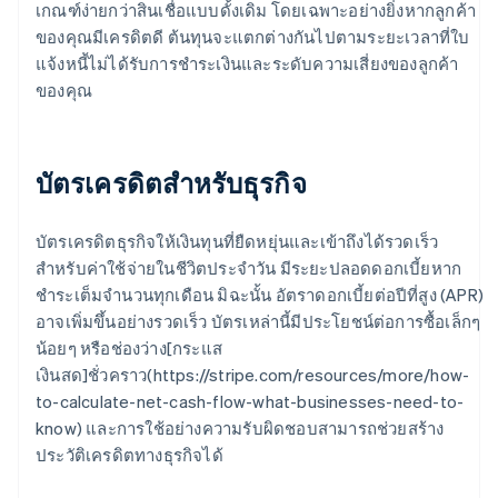
เกณฑ์ง่ายกว่าสินเชื่อแบบดั้งเดิม โดยเฉพาะอย่างยิ่งหากลูกค้า
ของคุณมีเครดิตดี ต้นทุนจะแตกต่างกันไปตามระยะเวลาที่ใบ
แจ้งหนี้ไม่ได้รับการชำระเงินและระดับความเสี่ยงของลูกค้า
ของคุณ
บัตรเครดิตสำหรับธุรกิจ
บัตรเครดิตธุรกิจให้เงินทุนที่ยืดหยุ่นและเข้าถึงได้รวดเร็ว
สำหรับค่าใช้จ่ายในชีวิตประจำวัน มีระยะปลอดดอกเบี้ยหาก
ชำระเต็มจำนวนทุกเดือน มิฉะนั้น อัตราดอกเบี้ยต่อปีที่สูง (APR)
อาจเพิ่มขึ้นอย่างรวดเร็ว บัตรเหล่านี้มีประโยชน์ต่อการซื้อเล็กๆ
น้อยๆ หรือช่องว่าง[กระแส
เงินสด]ชั่วคราว(https://stripe.com/resources/more/how-
to-calculate-net-cash-flow-what-businesses-need-to-
know) และการใช้อย่างความรับผิดชอบสามารถช่วยสร้าง
ประวัติเครดิตทางธุรกิจได้