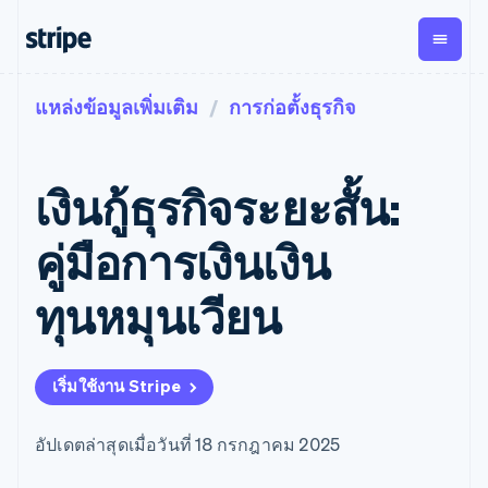
แหล่งข้อมูลเพิ่มเติม
การก่อตั้งธุรกิจ
ตามขั้น
เอกสารประกอบ
เรียนรู้
การชำระเงิน
รายรับ
การ
แพลตฟอ
จัดการ
และ
องค์กร
Stripe Docs
บล็อก
เงิน
มาร์เก็ต
Payments
Billing
ธุรกิจสตาร์ทอัพ
ข้อมูลอ้างอิงเกี่ยวกับ API
เรื่องราวจากลูกค้า
เงินกู้ธุรกิจระยะสั้น:
การชำระเงิน
รายรับตาม
เพลส
ไลบรารีและ SDK
คู่มือ
ออนไลน์
แบบแผนล่วง
Stripe Apps
Global
Payment links
หน้า
Metronome
Payouts
Conne
คู่มือการเงินเงิน
การชำร
ตามกรณีใช้งาน
การชำระเงิน
การเรียกเก็บ
เบิกจ่าย
เงินสำห
การสนับสนุน
แบบไม่ต้อง
เงินตามการ
ให้กับ
ทุนหมุนเวียน
แพลตฟอ
คู่มือ
การค้าแบบใช้เอเจนต์
เขียนโค้ด
Checkout
ใช้งาน
การชำระเงิน
บุคคลที่
อีคอมเมิร์ซ
รับการสนับสนุน
UI การชำระ
ตามรอบบิล
สาม
บริการทางการเงินที่ผสาน
รับการชำระเงินออนไลน์
แพ็กเกจการสนับสนุนที่ได้
การจัดการ
เงินสำเร็จรูป
รวมในตัว
ติดตั้งใช้งานการชำระเงิน
รับการจัดการ
การชำระเงิน
Elements
เริ่มใช้งาน Stripe
การทำงานอัตโนมัติด้าน
สำเร็จรูป
บริการเฉพาะทาง
องค์ประกอบ UI
ตามรอบบิล
Invoicing
การเงิน
สร้างแพลตฟอร์มหรือ
ครั้งเดียวหรือ
ที่ยืดหยุ่น
ธุรกิจทั่วโลก
มาร์เก็ตเพลส
ตามแบบแผน
วิธีการชำระ
อัปเดตล่าสุดเมื่อวันที่ 18 กรกฎาคม 2025
การชำระเงินในแอป
จัดการการชำระเงินตาม
เงิน
ล่วงหน้า
Tax
มาร์เก็ตเพลส
รอบบิล
เข้าถึงได้
คิดภาษีการ
บริษัท
การจัดการเงิน
เสนอการเรียกเก็บเงินตาม