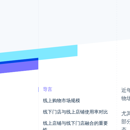
加速结账
Financial Connections
关联金融账户数据
导言
近
物
线上购物市场规模
线下门店与线上店铺使用率对比
尤
部
食品品类
线上店铺与线下门店融合的重要
态
性