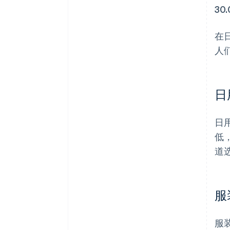
30
在
人
日
日
低
道
服
服