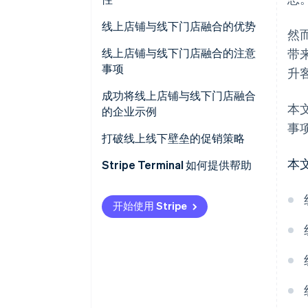
日用品品类
线上店铺与线下门店融合的优势
然
服装品类
对客户的优势
线上店铺与线下门店融合的注意
带
家电品类
事项
升
对企业的优势
系统融合需分阶段谨慎推进
成功将线上店铺与线下门店融合
本
的企业示例
平衡线上店铺与线下门店的发展
事
UNIQLO（优衣库）
打破线上线下壁垒的促销策略
提升线上店铺使用率需主动发力
本
Kohnan（科南）
Stripe Terminal 如何提供帮助
开始使用 Stripe