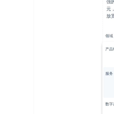
强
元
放
领域
产品
服务
数字