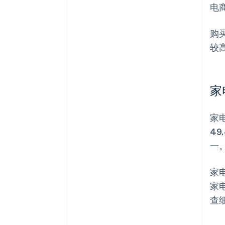
电
购
较
家
家
4
一
家
家
查