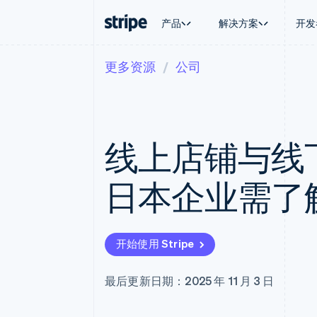
产品
解决方案
开发
更多资源
公司
按企业阶段
文档
学习
按应用场
支持
支付
营收
大型企业
Stripe 文档
博客
智能体
获取支
Payments
Billing
初创企业
API 参考文档
客户案例
加密货
托管支
在线支付
经常性收入
库与 SDK
指南
电子商
专业服
Managed Payments
Metronome
Stripe Apps
线上店铺与线
嵌入式
备案商家解决方案
按用量计费
财务自
Payment links
Subscriptions
全球化
无代码支付
订阅管理
应用内
日本企业需了
Checkout
Invoicing
交易市
预构建支付界面
一次性或定期账单
资金管
Elements
Tax
平台
灵活的 UI 组件
销售税和增值税自动
SaaS
Payment methods
Revenue Recogniti
开始使用 Stripe
接入 125+ 种支付方式
会计自动化
Terminal
Stripe Sigma
线下支付
自定义报告
最后更新日期：2025 年 11 月 3 日
Authorization Boost
Data Pipeline
支付成功率优化
数据同步
Link