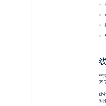
根
万亿
此
对