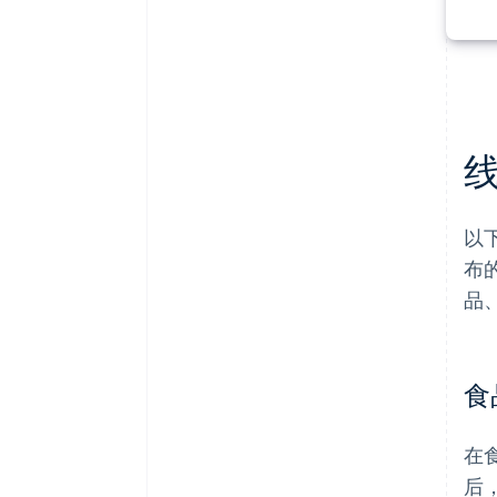
以
布
品
食
在
后