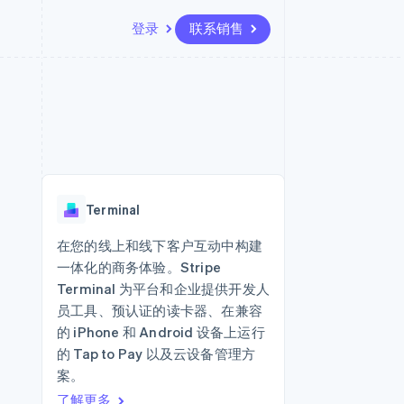
登录
联系销售
资源
生态系统
联系
场
更多
应用集成
合作伙伴
联系销售
Product roadmap
代码示例
Stripe App Marketplace
成为合作伙伴
了解未来规划
开发者博客
版
API 状态
Radar
欺诈防范
台版
Terminal
务
Atlas
初创企业注册
在您的线上和线下客户互动中构建
卡
一体化的商务体验。Stripe
Climate
碳移除
Terminal 为平台和企业提供开发人
员工具、预认证的读卡器、在兼容
Identity
在线身份验证
的 iPhone 和 Android 设备上运行
的 Tap to Pay 以及云设备管理方
案。
了解更多