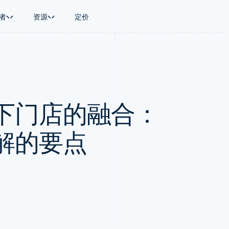
者
资源
定价
景
指南
按行业
公司
资金管理
平台和交易市
商务
持
接受线上付款
AI 企业
产品路线图
Treasury
Connect
币
持方案
实施预置结账流程
创作者经济
Sessions 年度大会
企业财务
平台支付
务
务
构建平台或交易市场
游戏
招聘
Global Payouts
Capital 平台
下门店的融合：
金融
管理订阅
酒店、旅游与休闲
资讯中心
向第三方打款
客户融资
动化
提供按用量计费
保险
Stripe Press
Capital
Treasury 平
企业
发行稳定币支持的支付卡
媒体与娱乐
企业融资
嵌入式金融服
支付
通过智能体配置和管理服务
非营利组织
解的要点
Crypto
Issuing
场
专业服务
钱包、稳定币发行和发卡基础设
实体卡和虚拟
理
公共部门
施
零售
化
Crypto Onramp
on
可嵌入的加密货币购买