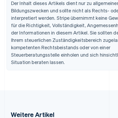
Der Inhalt dieses Artikels dient nur zu allgemein
Nederlands
Français
Deutsch
English
Brasilien
Bildungszwecken und sollte nicht als Rechts- od
Português
English
interpretiert werden. Stripe übernimmt keine Ge
Bulgarien
für die Richtigkeit, Vollständigkeit, Angemessenh
English
Dänemark
der Informationen in diesem Artikel. Sie sollten d
English
Ihrem steuerlichen Zuständigkeitsbereich zugel
Deutschland
Deutsch
English
kompetenten Rechtsbeistands oder von einer
Estland
Steuerberatungsstelle einholen und sich hinsichtli
English
Festlandchina
Situation beraten lassen.
简体中文
English
Finnland
English
Svenska
Frankreich
Français
English
Gibraltar
English
Griechenland
English
Weitere Artikel
Indien