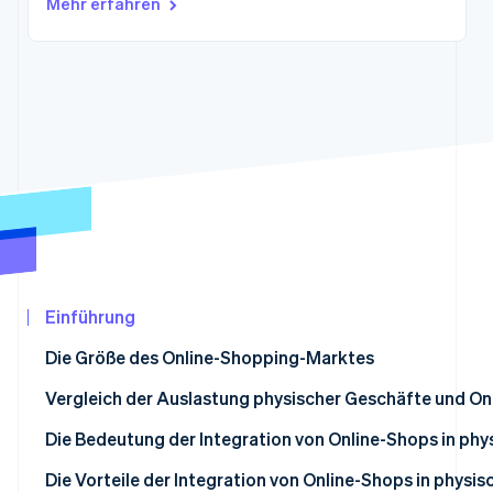
Mehr erfahren
Betrugsprävention
Ecosystem
Atlas
Start-up-Gründung
Partner
Stripe App-Marktplatz
Climate
CO₂-Entnahme
Identity
Online-Identitätsprüfung
Stripe-Sessions 2026
Einführung
Erfahren Sie, wie Stripe Lösungen für die Wir
Jetzt ansehen
Die Größe des Online-Shopping-Marktes
Vergleich der Auslastung physischer Geschäfte und On
Lebensmittel
Die Bedeutung der Integration von Online-Shops in ph
Täglicher Bedarf
Die Vorteile der Integration von Online-Shops in physi