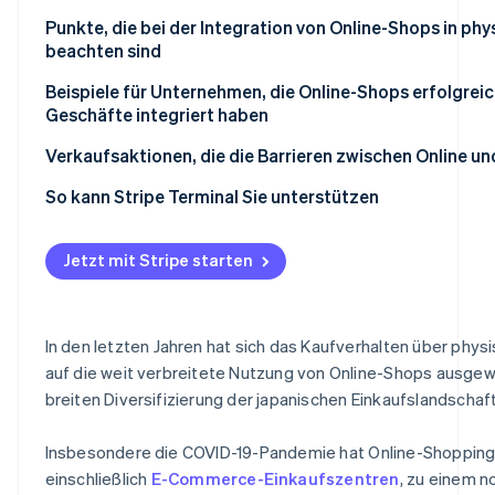
Bekleidung
Vorteile für Kundinnen und Kunden
Punkte, die bei der Integration von Online-Shops in ph
beachten sind
Haushaltsgeräte
Vorteile für Unternehmen
Integration erfordert eine sorgfältige Umsetzung in j
Beispiele für Unternehmen, die Online-Shops erfolgreic
Geschäfte integriert haben
Berücksichtigen Sie das Gleichgewicht zwischen dem 
physischen Geschäft
UNIQLO
Verkaufsaktionen, die die Barrieren zwischen Online un
Verbesserung der Online-Shop-Nutzungsquote erford
Kohnan
So kann Stripe Terminal Sie unterstützen
Jetzt mit Stripe starten
In den letzten Jahren hat sich das Kaufverhalten über phy
auf die weit verbreitete Nutzung von Online-Shops ausgewe
breiten Diversifizierung der japanischen Einkaufslandschaft
Insbesondere die COVID-19-Pandemie hat Online-Shopping
einschließlich
E-Commerce-Einkaufszentren
, zu einem n