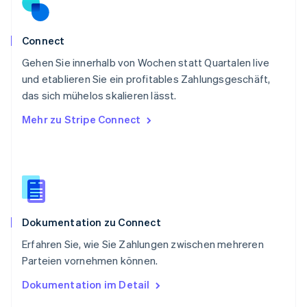
Schweden
Svenska
English
Schweiz
Connect
Deutsch
Français
Italiano
English
Gehen Sie innerhalb von Wochen statt Quartalen live
Singapur
English
简体中文
und etablieren Sie ein profitables Zahlungsgeschäft,
Slowakei
das sich mühelos skalieren lässt.
English
Mehr zu Stripe Connect
Slowenien
English
Italiano
Sonderverwaltungsregion Hongkong,
China
English
简体中文
Spanien
Español
English
Dokumentation zu Connect
Thailand
ไทย
English
Erfahren Sie, wie Sie Zahlungen zwischen mehreren
Tschechische Republik
Parteien vornehmen können.
English
Ungarn
Dokumentation im Detail
English
Vereinigte Arabische Emirate