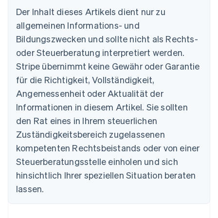
Der Inhalt dieses Artikels dient nur zu
allgemeinen Informations- und
Australien
Bildungszwecken und sollte nicht als Rechts-
English
Belgien
oder Steuerberatung interpretiert werden.
Nederlands
Français
Deutsch
English
Stripe übernimmt keine Gewähr oder Garantie
Brasilien
für die Richtigkeit, Vollständigkeit,
Português
English
Bulgarien
Angemessenheit oder Aktualität der
English
Informationen in diesem Artikel. Sie sollten
Dänemark
English
den Rat eines in Ihrem steuerlichen
Deutschland
Zuständigkeitsbereich zugelassenen
Deutsch
English
Estland
kompetenten Rechtsbeistands oder von einer
English
Steuerberatungsstelle einholen und sich
Festlandchina
hinsichtlich Ihrer speziellen Situation beraten
简体中文
English
Finnland
lassen.
English
Svenska
Frankreich
Français
English