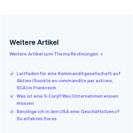
Gibraltar
English
Griechenland
English
Indien
English
Weitere Artikel
Irland
English
Italien
Weitere Artikel zum Thema Rechnungen
Italiano
English
Japan
日本語
English
Leitfaden für eine Kommanditgesellschaft auf
Kanada
Aktien (Société en commandite par actions,
English
Français
SCA) in Frankreich
Kroatien
English
Italiano
Was ist eine S-Corp? Was Unternehmen wissen
Lettland
müssen
English
Benötige ich in den USA eine Geschäftslizenz?
Liechtenstein
So erfahren Sie es
Deutsch
English
Litauen
English