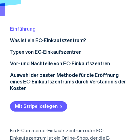
Betrugsprävention
Ecosystem
Atlas
Start-up-Gründung
Partner
Stripe App-Marktplatz
Climate
Einführung
CO₂-Entnahme
Was ist ein EC-Einkaufszentrum?
Identity
Online-Identitätsprüfung
Funktionen von EC-Einkaufszentren
Typen von EC-Einkaufszentren
Unterschiede zwischen EC-Einkaufszentren und
Marktplatz-EC-Einkaufszentrum
Vor- und Nachteile von EC-Einkaufszentren
internen EC-Websites
EC-Einkaufszentrum mit Mietern
Vorteile von EC-Einkaufszentren
Auswahl der besten Methode für die Eröffnung
Es ist wichtig, die Besonderheiten der einzelnen EG-
eines EC-Einkaufszentrums durch Verständnis der
Stripe-Sessions 2026
EC-Einkaufszentrum mit integriertem Management
Nachteile von EC-Einkaufszentren
Versandhändler zu verstehen
Kosten
Erfahren Sie, wie Stripe Lösungen für die Wirts
Jetzt ansehen
Mit Stripe loslegen
Ein E-Commerce-Einkaufszentrum oder EC-
Einkaufszentrum ist ein Online-Shop, der die E-