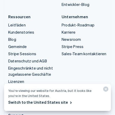
Entwickler-Blog
Ressourcen
Unternehmen
Leitfäden
Produkt-Roadmap
Kundenstories
Karriere
Blog
Newsroom
Gemeinde
Stripe Press
Stripe Sessions
Sales-Team kontaktieren
Datenschutz und AGB
Eingeschränkte und nicht
zugelassene Geschäfte
Lizenzen
Sitemap
You’re viewing our website for Austria, but it looks like
Cookie-Einstellungen
you’re in the United States.
Switch to the United States site
Weitere Ressourcen