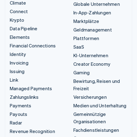
Climate
Globale Unternehmen
Connect
In-App-Zahlungen
Krypto
Marktplätze
Data Pipeline
Geldmanagement
Elements
Plattformen
Financial Connections
SaaS
Identity
KI-Unternehmen
Invoicing
Creator Economy
Issuing
Gaming
Link
Bewirtung, Reisen und
Managed Payments
Freizeit
Zahlungslinks
Versicherungen
Payments
Medien und Unterhaltung
Payouts
Gemeinnützige
Organisationen
Radar
Fachdienstleistungen
Revenue Recognition