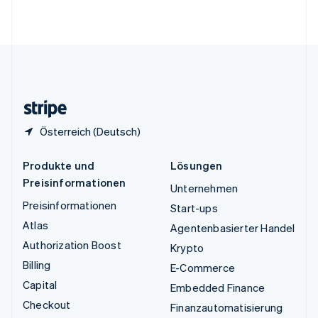
English
Vereinigte Staaten
English
Español
简体中文
Vereinigtes Königreich
English
Zypern
English
Österreich (Deutsch)
Produkte und
Lösungen
Preisinformationen
Unternehmen
Preisinformationen
Start-ups
Atlas
Agentenbasierter Handel
Authorization Boost
Krypto
Billing
E-Commerce
Capital
Embedded Finance
Checkout
Finanzautomatisierung