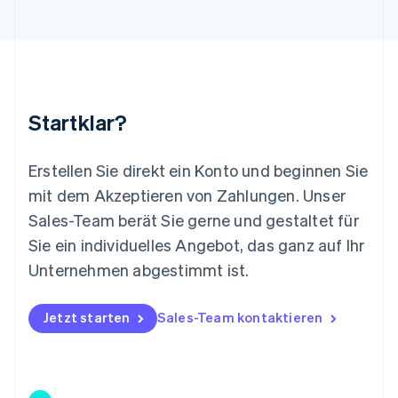
Luxemburg
Français
Deutsch
English
Malaysia
English
简体中文
Malta
English
Startklar?
Mexiko
Español
English
Neuseeland
Erstellen Sie direkt ein Konto und beginnen Sie
English
mit dem Akzeptieren von Zahlungen. Unser
Niederlande
Nederlands
English
Sales-Team berät Sie gerne und gestaltet für
Norwegen
Sie ein individuelles Angebot, das ganz auf Ihr
English
Österreich
Unternehmen abgestimmt ist.
Deutsch
English
Polen
Jetzt starten
Sales-Team kontaktieren
English
Portugal
Português
English
Rumänien
English