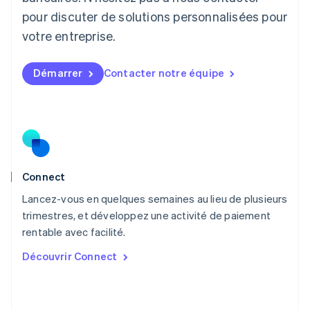
English
pour discuter de solutions personnalisées pour
Luxembourg
votre entreprise.
Français
Deutsch
English
Malaisie
English
简体中文
Démarrer
Contacter notre équipe
Malte
English
Mexique
Español
English
Norvège
English
Nouvelle-Zélande
English
Connect
Pays-Bas
Lancez-vous en quelques semaines au lieu de plusieurs
Nederlands
English
trimestres, et développez une activité de paiement
Pologne
English
rentable avec facilité.
Portugal
Découvrir Connect
Português
English
R.A.S. de Hong Kong, Chine
English
简体中文
République tchèque