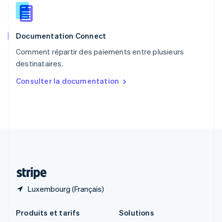
English
Roumanie
English
Documentation Connect
Royaume-Uni
English
Comment répartir des paiements entre plusieurs
Singapour
destinataires.
English
简体中文
Slovaquie
Consulter la documentation
English
Slovénie
English
Italiano
Suède
Svenska
English
Suisse
Deutsch
Français
Italiano
English
Thaïlande
ไทย
English
Luxembourg (Français)
Produits et tarifs
Solutions