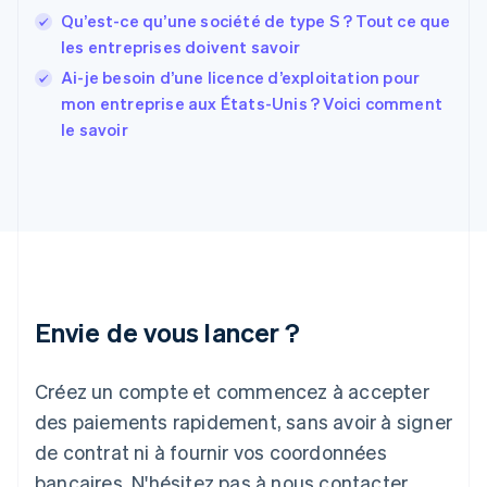
English
Svenska
Qu’est-ce qu’une société de type S ? Tout ce que
France
les entreprises doivent savoir
Français
English
Ai-je besoin d’une licence d’exploitation pour
Gibraltar
English
mon entreprise aux États-Unis ? Voici comment
Grèce
le savoir
English
Hongrie
English
Inde
English
Irlande
English
Italie
Italiano
English
Envie de vous lancer ?
Japon
日本語
English
Créez un compte et commencez à accepter
Lettonie
English
des paiements rapidement, sans avoir à signer
Liechtenstein
de contrat ni à fournir vos coordonnées
Deutsch
English
Lituanie
bancaires. N'hésitez pas à nous contacter