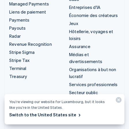
Managed Payments
Entreprises d'IA
Liens de paiement
Économie des créateurs
Payments
Jeux
Payouts
Hôtellerie, voyages et
Radar
loisirs
Revenue Recognition
Assurance
Stripe Sigma
Médias et
Stripe Tax
divertissements
Terminal
Organisations à but non
Treasury
lucratif
Services professionnels
Secteur public
Vente au détail
You’re viewing our website for Luxembourg, but it looks
like you’re in the United States.
Intégrations et
Switch to the United States site
solutions sur mesure