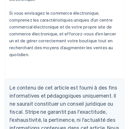
Si vous envisagez le commerce électronique,
comprenez les caractéristiques uniques d’un centre
commercial électronique et de votre propre site de
commerce électronique, et efforcez-vous d’en lancer
un et de gérer correctement votre boutique tout en
recherchant des moyens d’augmenter les ventes au
quotidien.
Allemagne
Le contenu de cet article est fourni à des fins
Deutsch
English
Australie
informatives et pédagogiques uniquement. Il
English
ne saurait constituer un conseil juridique ou
Autriche
Deutsch
English
fiscal. Stripe ne garantit pas l'exactitude,
Belgique
l'exhaustivité, la pertinence, ni l'actualité des
Nederlands
Français
Deutsch
English
Brésil
informations contenues dans cet article. Nous