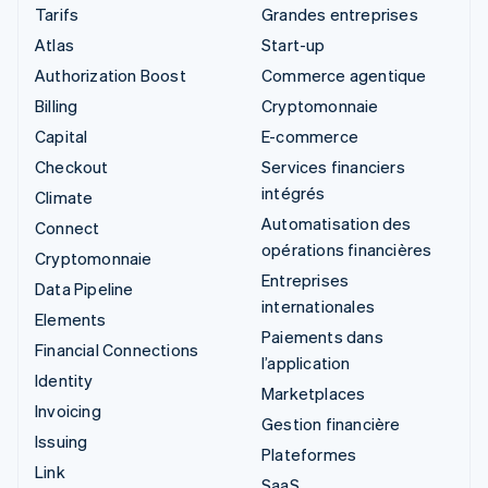
Tarifs
Grandes entreprises
Atlas
Start-up
Authorization Boost
Commerce agentique
Billing
Cryptomonnaie
Capital
E-commerce
Checkout
Services financiers
intégrés
Climate
Automatisation des
Connect
opérations financières
Cryptomonnaie
Entreprises
Data Pipeline
internationales
Elements
Paiements dans
Financial Connections
l’application
Identity
Marketplaces
Invoicing
Gestion financière
Issuing
Plateformes
Link
SaaS