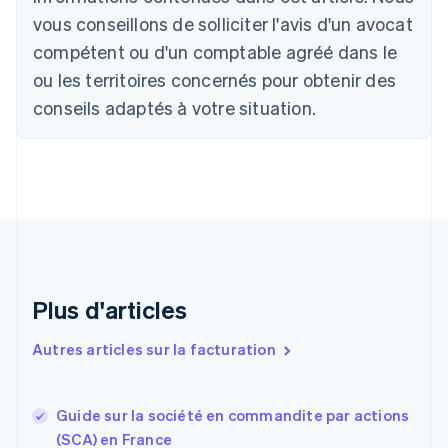
Português
English
vous conseillons de solliciter l'avis d'un avocat
Bulgarie
compétent ou d'un comptable agréé dans le
English
Canada
ou les territoires concernés pour obtenir des
English
Français
conseils adaptés à votre situation.
Chine continentale
简体中文
English
Chypre
English
Croatie
English
Italiano
Danemark
English
Émirats arabes unis
English
Plus d'articles
Espagne
Español
English
Autres articles sur la facturation
Estonie
English
États-Unis
Guide sur la société en commandite par actions
English
Español
简体中文
(SCA) en France
Finlande