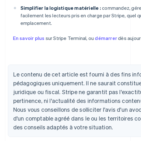
Simplifier la logistique matérielle :
commandez, gérez
facilement les lecteurs pris en charge par Stripe, quel q
emplacement.
Allemagne
En savoir plus
sur Stripe Terminal, ou
démarrer
dès aujourd
Deutsch
English
Australie
English
Autriche
Deutsch
English
Le contenu de cet article est fourni à des fins in
Belgique
pédagogiques uniquement. Il ne saurait constitue
Nederlands
Français
Deutsch
English
Brésil
juridique ou fiscal. Stripe ne garantit pas l'exactit
Português
English
pertinence, ni l'actualité des informations conten
Bulgarie
English
Nous vous conseillons de solliciter l'avis d'un a
Canada
d'un comptable agréé dans le ou les territoires c
English
Français
Chine continentale
des conseils adaptés à votre situation.
简体中文
English
Chypre