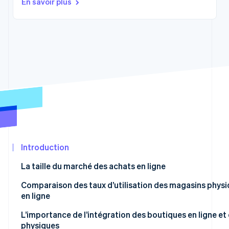
En savoir plus
Découvrez les prochaines évolutions
Commerce en ligne
Radar
Prévention de la fraude
Écosystème
Atlas
Constitution de start-up
Partenaires
Climate
Stripe App
Élimination du carbone
Marketplace
Identity
Vérification de l'identité
Introduction
La taille du marché des achats en ligne
Stripe Sessions 2026
Découvrez comment Stripe construit l’infrastructure écon
Comparaison des taux d’utilisation des magasins physi
Regarder la vidéo
en ligne
Alimentation
L’importance de l’intégration des boutiques en ligne e
physiques