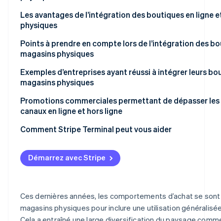
Produits de première nécessité
Les avantages de l’intégration des boutiques en ligne 
Vêtements
physiques
Appareils électroménagers
Avantages pour les clients
Points à prendre en compte lors de l’intégration des bo
magasins physiques
Avantages pour les entreprises
L’intégration des systèmes nécessite une exécution ri
Exemples d’entreprises ayant réussi à intégrer leurs bou
du processus
magasins physiques
Tenir compte de l’équilibre entre la boutique en ligne e
UNIQLO
Promotions commerciales permettant de dépasser les b
canaux en ligne et hors ligne
L’amélioration du taux d’utilisation d’une boutique en 
Kohnan
efforts
Comment Stripe Terminal peut vous aider
Démarrez avec Stripe
Ces dernières années, les comportements d’achat se sont
magasins physiques pour inclure une utilisation généralisé
Cela a entraîné une large diversification du paysage comme