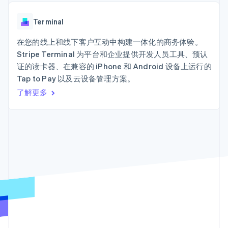
接入 125+ 种支
加密货币
Stripe Sigma
产品路线图
SaaS
付方式
自定义报告
购买
Sessions 年度大会
Terminal
Data Pipeline
Terminal
招聘
线下支付
数据同步
资讯中心
Authorization
资源
在您的线上和线下客户互动中构建一体化的商务体验。
Stripe Press
Boost
按行业
Stripe Terminal 为平台和企业提供开发人员工具、预认
支付成功率优
应用集成
证的读卡器、在兼容的 iPhone 和 Android 设备上运行的
化
AI 企业
代码示例
Link
Tap to Pay 以及云设备管理方案。
创作者经济
开发者博客
联系
加速结账
游戏
API 状态
了解更多
Financial
酒店、旅游与休闲
联系销售
Connections
保险
成为合作伙伴
关联金融账户
媒体与娱乐
数据
非营利组织
专业服务
公共部门
零售
更多
Product roadmap
了解未来规划
生态系统
Radar
合作伙伴
欺诈防范
Stripe App Marketplace
Atlas