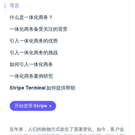
初创企业注册
导言
Climate
什么是一体化商务？
碳移除
与全渠道的区别
一体化商务备受关注的背景
Identity
在线身份验证
与 OMO 的区别
技术进步和日益复杂的客户行为
引入一体化商务的优势
迈向追求一致性与个性化的时代
降低长期运营成本
引入一体化商务的挑战
提高客户满意度和忠诚度
初始投资高
如何引入一体化商务
Stripe Sessions 2026
了解 Stripe 如何为 AI 构建经济基础设施。
运营体系和人力资源的重组
分析现状并设定目标
一体化商务案例研究
立即观看
选择要采用的系统
Castlery
Stripe Terminal 如何提供帮助
Traxero
系统集成和运营设计
开始使用 Stripe
内部培训和操作测试
近年来，人们的购物方式发生了显著变化。如今，客户会