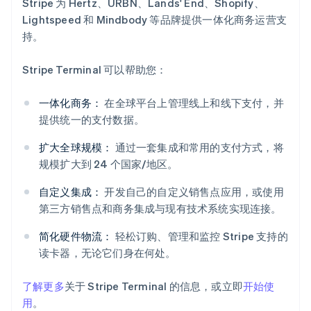
Stripe 为 Hertz、URBN、Lands' End、Shopify、
Lightspeed 和 Mindbody 等品牌提供一体化商务运营支
持。
Stripe Terminal 可以帮助您：
一体化商务：
在全球平台上管理线上和线下支付，并
提供统一的支付数据。
阿联酋
扩大全球规模：
通过一套集成和常用的支付方式，将
English
规模扩大到 24 个国家/地区。
爱尔兰
English
自定义集成：
开发自己的自定义销售点应用，或使用
爱沙尼亚
第三方销售点和商务集成与现有技术系统实现连接。
English
奥地利
简化硬件物流：
轻松订购、管理和监控 Stripe 支持的
Deutsch
English
读卡器，无论它们身在何处。
澳大利亚
English
巴西
了解更多
关于 Stripe Terminal 的信息，或立即
开始使
Português
English
用
。