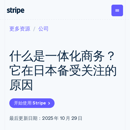
更多资源
公司
按企业阶段
文档
学习
支付
营收
资金管理
平台
易市
大型企业
Stripe 文档
博客
Payments
Billing
Treasury
初创企业
API 参考文档
客户案例
什么是一体化商务？
在线支付
经常性收入
Con
库与 SDK
指南
企业财务
Managed
Metronome
Stripe Apps
Payments
按用量计费
Global
平台
它在日本备受关注的
备案商家解决
Payouts
Subscriptions
Capi
按应用场景
方案
平
支持
向第三方
订阅管理
Payment links
客户
原因
指南
智能体商务
打款
Invoicing
Trea
加密货币
获取支持
无代码支付
一次性或定期
Capital
平
电子商务
接受线上付款
托管支持方案
企业融资
Checkout
账单
嵌入
嵌入式金融
实施预置结账流程
专业服务
预构建支付界
Crypto
Tax
融服
开始使用 Stripe
财务自动化
构建平台或交易市场
钱包、稳
面
销售税和增值
Iss
全球化企业
管理订阅
定币发行
Elements
税自动化
实体
应用内支付
提供按用量计费
灵活的 UI 组件
和发卡基
Crypto
Revenue
虚拟
最后更新日期：2025 年 10 月 29 日
交易市场
发行稳定币支持的支付卡
Onramp
Payment
Recognition
础设施
公司
资金管理
通过智能体配置和管理服
可嵌入的
methods
会计自动化
平台
务