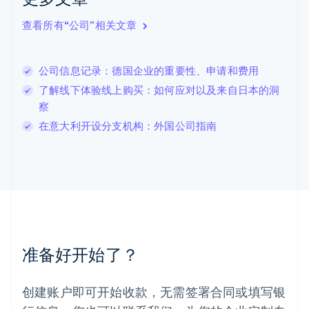
拉脱维亚
English
查看所有“公司”相关文章
立陶宛
English
列支敦士登
公司信息记录：德国企业的重要性、申请和费用
Deutsch
English
卢森堡
了解线下体验线上购买：如何应对以及来自日本的洞
Français
Deutsch
English
察
罗马尼亚
在意大利开设分支机构：外国公司指南
English
马尔他
English
马来西亚
English
简体中文
美国
English
Español
简体中文
墨西哥
Español
English
准备好开始了？
挪威
English
葡萄牙
创建账户即可开始收款，无需签署合同或填写银
Português
English