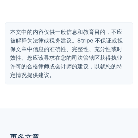
保加利亚
English
比利时
Nederlands
Français
Deutsch
English
波兰
本文中的内容仅供一般信息和教育目的，不应
English
丹麦
被解释为法律或税务建议。Stripe 不保证或担
English
保文章中信息的准确性、完整性、充分性或时
德国
效性。您应该寻求在您的司法管辖区获得执业
Deutsch
English
法国
许可的合格律师或会计师的建议，以就您的特
Français
English
定情况提供建议。
芬兰
English
Svenska
荷兰
Nederlands
English
加拿大
English
Français
捷克
English
克罗地亚
English
Italiano
更多文章