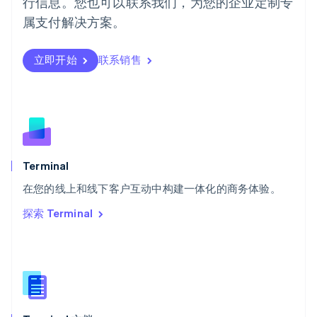
行信息。您也可以联系我们，为您的企业定制专
日本
日本語
English
属支付解决方案。
瑞典
Svenska
English
瑞士
立即开始
联系销售
Deutsch
Français
Italiano
English
塞浦路斯
English
斯洛伐克
English
斯洛文尼亚
English
Italiano
Terminal
泰国
ไทย
English
在您的线上和线下客户互动中构建一体化的商务体验。
希腊
探索 Terminal
English
西班牙
Español
English
新加坡
English
简体中文
新西兰
English