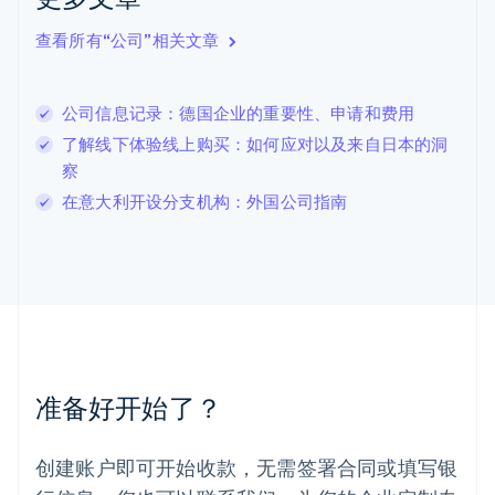
拉脱维亚
English
查看所有“公司”相关文章
立陶宛
English
列支敦士登
公司信息记录：德国企业的重要性、申请和费用
Deutsch
English
卢森堡
了解线下体验线上购买：如何应对以及来自日本的洞
Français
Deutsch
English
察
罗马尼亚
在意大利开设分支机构：外国公司指南
English
马尔他
English
马来西亚
English
简体中文
美国
English
Español
简体中文
墨西哥
Español
English
准备好开始了？
挪威
English
葡萄牙
创建账户即可开始收款，无需签署合同或填写银
Português
English