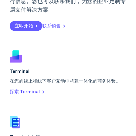
行信息。您也可以联系我们，为您的企业定制专
日本
日本語
English
属支付解决方案。
瑞典
Svenska
English
瑞士
立即开始
联系销售
Deutsch
Français
Italiano
English
塞浦路斯
English
斯洛伐克
English
斯洛文尼亚
English
Italiano
Terminal
泰国
ไทย
English
在您的线上和线下客户互动中构建一体化的商务体验。
希腊
探索 Terminal
English
西班牙
Español
English
新加坡
English
简体中文
新西兰
English