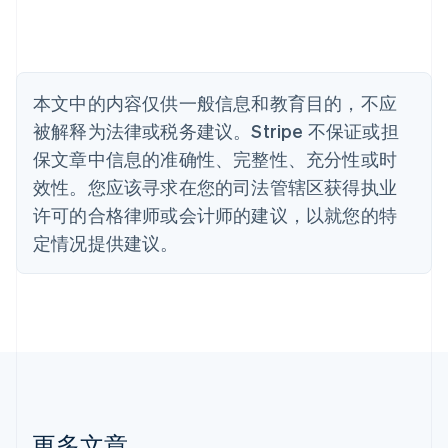
保加利亚
English
比利时
Nederlands
Français
Deutsch
English
波兰
本文中的内容仅供一般信息和教育目的，不应
English
丹麦
被解释为法律或税务建议。Stripe 不保证或担
English
保文章中信息的准确性、完整性、充分性或时
德国
效性。您应该寻求在您的司法管辖区获得执业
Deutsch
English
法国
许可的合格律师或会计师的建议，以就您的特
Français
English
定情况提供建议。
芬兰
English
Svenska
荷兰
Nederlands
English
加拿大
English
Français
捷克
English
克罗地亚
English
Italiano
更多文章