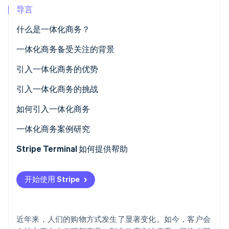
导言
什么是一体化商务？
与全渠道的区别
一体化商务备受关注的背景
Stripe Sessions 2026
了解 Stripe 如何为 AI 构建经济基础设施。
与 OMO 的区别
技术进步和日益复杂的客户行为
引入一体化商务的优势
立即观看
迈向追求一致性与个性化的时代
降低长期运营成本
引入一体化商务的挑战
提高客户满意度和忠诚度
初始投资高
如何引入一体化商务
运营体系和人力资源的重组
分析现状并设定目标
一体化商务案例研究
选择要采用的系统
Castlery
Stripe Terminal 如何提供帮助
Traxero
系统集成和运营设计
开始使用 Stripe
内部培训和操作测试
近年来，人们的购物方式发生了显著变化。如今，客户会