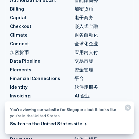
Billing
加密货币
Capital
电子商务
Checkout
嵌入式金融
Climate
财务自动化
Connect
全球化企业
加密货币
应用内支付
Data Pipeline
交易市场
Elements
资金管理
Financial Connections
平台
Identity
软件即服务
Invoicing
AI 企业
Issuing
创作者经济
You’re viewing our website for Singapore, but it looks like
Link
游戏
you’re in the United States.
Managed Payments
酒店、旅游与休闲
Switch to the United States site
Payment links
保险
Payments
媒体与娱乐