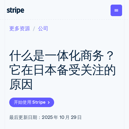
更多资源
公司
按企业阶段
文档
学习
支付
营收
资金管
平台
理
易市
大型企业
Stripe 文档
博客
Payments
Billing
初创企业
API 参考文档
客户案例
什么是一体化商务？
在线支付
经常性收入
Global
Conn
库与 SDK
指南
Managed
Metronome
Payouts
Stripe Apps
Payments
按用量计费
平台
它在日本备受关注的
备案商家解决
Subscriptions
向第三
按应用场景
方案
方打款
支持
订阅管理
Payment links
Crypto
原因
指南
智能体商务
Invoicing
钱包、
加密货币
获取支持
无代码支付
一次性或定期
稳定币
电子商务
接受线上付款
托管支持方案
Checkout
账单
发行和
嵌入式金融
实施预置结账流程
专业服务
预构建支付界
Tax
发卡基
开始使用 Stripe
财务自动化
构建平台或交易市场
面
销售税和增值
础设施
全球化企业
管理订阅
Elements
税自动化
应用内支付
提供按用量计费
灵活的 UI 组件
Revenue
最后更新日期：2025 年 10 月 29 日
交易市场
发行稳定币支持的支付卡
Payment
Recognition
公司
资金管理
通过智能体配置和管理服
methods
会计自动化
平台
务