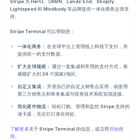
Stripe 为 Hertz、URBN、Lands' End、Shopify、
Lightspeed 和 Mindbody 等品牌提供一体化商务运营支
持。
Stripe Terminal 可以帮助您：
一体化商务：
在全球平台上管理线上和线下支付，并
提供统一的支付数据。
阿联酋
扩大全球规模：
通过一套集成和常用的支付方式，将
English
规模扩大到 24 个国家/地区。
爱尔兰
English
自定义集成：
开发自己的自定义销售点应用，或使用
爱沙尼亚
第三方销售点和商务集成与现有技术系统实现连接。
English
奥地利
简化硬件物流：
轻松订购、管理和监控 Stripe 支持的
Deutsch
English
读卡器，无论它们身在何处。
澳大利亚
English
巴西
了解更多
关于 Stripe Terminal 的信息，或立即
开始使
Português
English
用
。