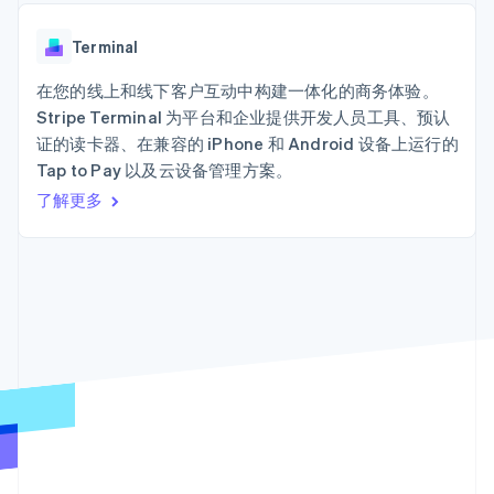
接入 125+ 种支
Stripe Sigma
产品路线图
SaaS
付方式
自定义报告
Sessions 年度大会
Terminal
Data Pipeline
Terminal
招聘
线下支付
数据同步
资讯中心
Authorization
资源
在您的线上和线下客户互动中构建一体化的商务体验。
Stripe Press
Boost
按行业
Stripe Terminal 为平台和企业提供开发人员工具、预认
支付成功率优
应用集成
证的读卡器、在兼容的 iPhone 和 Android 设备上运行的
化
AI 企业
代码示例
Link
Tap to Pay 以及云设备管理方案。
创作者经济
开发者博客
联系
加速结账
游戏
API 状态
了解更多
酒店、旅游与休闲
联系销售
保险
成为合作伙伴
媒体与娱乐
非营利组织
更多
专业服务
Product roadmap
公共部门
了解未来规划
零售
Radar
欺诈防范
Atlas
生态系统
初创企业注册
合作伙伴
Climate
Stripe App Marketplace
碳移除