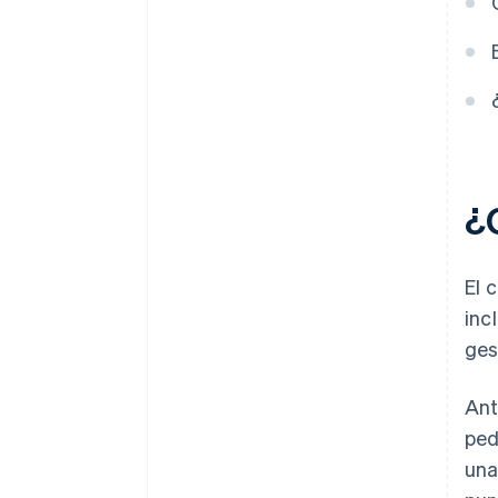
¿
El 
inc
ges
Ant
ped
una