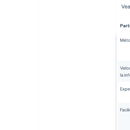
Vea
Part
Méto
Velo
la in
Exper
Faci