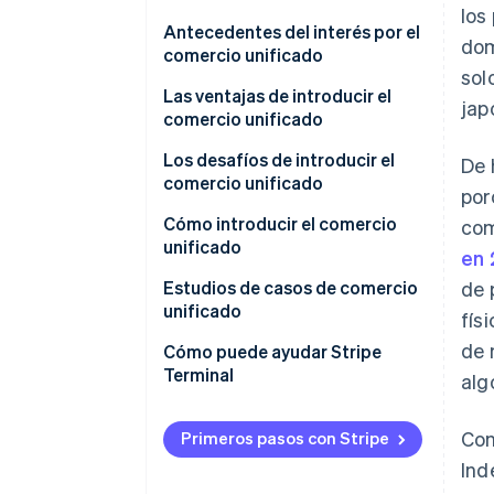
los
Diferencias con el comercio
Antecedentes del interés por el
dom
omnicanal
comercio unificado
sol
Diferencias con la OMO
Avances tecnológicos y un
Las ventajas de introducir el
jap
comportamiento cada vez más
comercio unificado
complejo del cliente
Reducción de los costos
Los desafíos de introducir el
De 
Hacia una era que exige
operativos a largo plazo
comercio unificado
por
coherencia y personalización
Mejora de la satisfacción y
La inversión inicial es elevada
Cómo introducir el comercio
com
lealtad del cliente
unificado
en
Reestructuración de los
sistemas operativos y los
Analiza la situación actual y
Estudios de casos de comercio
de 
recursos humanos
establece objetivos
unificado
fís
de 
Selecciona el sistema que se
Castlery
Cómo puede ayudar Stripe
adoptará
Terminal
alg
Traxero
Integración y diseño operativo
Con
del sistema
Primeros pasos con Stripe
Ind
Formación interna y pruebas