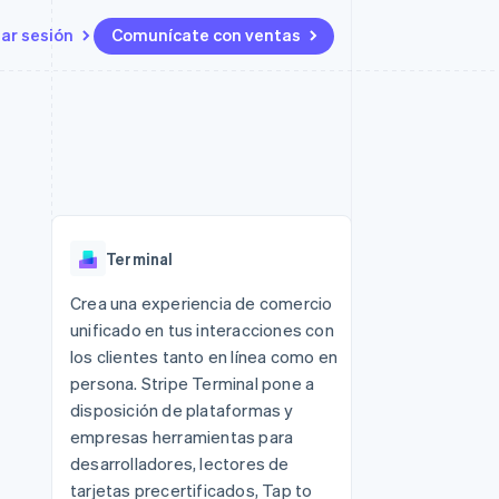
iar sesión
Comunícate con ventas
Recursos
Ecosistema
Contacto
 marketplaces
Más
Integraciones de aplicaciones
Socios
Contacta con ventas
Product roadmap
s
Ejemplos de código
Stripe App Marketplace
Conviértete en socio
Ver lo que viene
ataformas
Blog de desarrolladores
Estado de la API
Radar
Prevención de fraude
Terminal
Atlas
Constitución de una startup
 lucro
Crea una experiencia de comercio
unificado en tus interacciones con
Climate
Eliminación de dióxido de
los clientes tanto en línea como en
carbono
persona. Stripe Terminal pone a
disposición de plataformas y
empresas herramientas para
desarrolladores, lectores de
tarjetas precertificados, Tap to