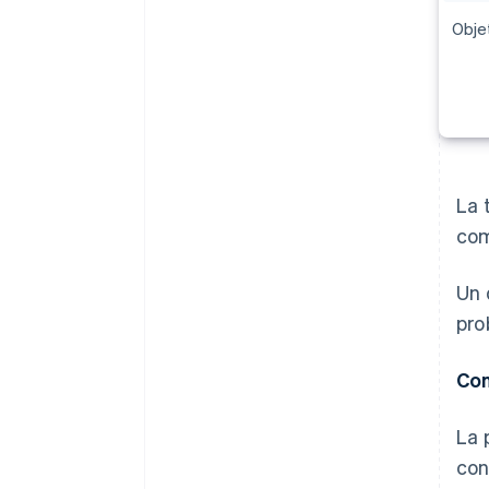
Objet
La 
com
Un 
pro
Con
La 
con