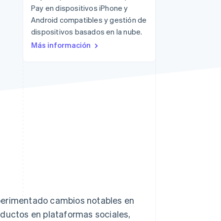
Pay en dispositivos iPhone y
Sesiones de Stripe
Android compatibles y gestión de
2026
dispositivos basados en la nube.
Descubre cómo Stripe
Más información
construye la
infraestructura
económica para la IA.
Mirar ahora
xperimentado cambios notables en
oductos en plataformas sociales,