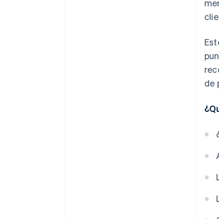
mer
operativas
cli
Est
pun
rec
de 
¿Qu