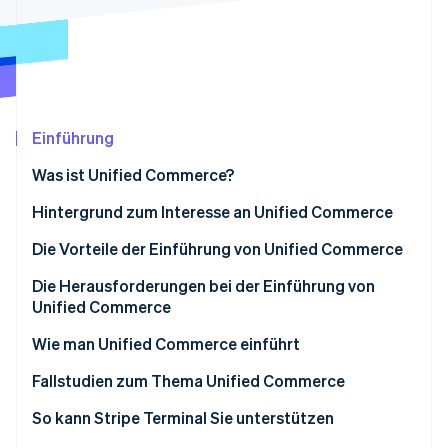
Betrugsprävention
Ecosystem
Atlas
Start-up-Gründung
Partner
Stripe App-Marktplatz
Climate
CO₂-Entnahme
Einführung
Was ist Unified Commerce?
Unterschiede zum Omnichannel
Hintergrund zum Interesse an Unified Commerce
Stripe-Sessions 2026
Erfahren Sie, wie Stripe Lösungen für die Wirtschaft
Unterschiede zu OMO
Technologische Fortschritte und zunehmend
Die Vorteile der Einführung von Unified Commerce
Jetzt ansehen
komplexes Kundenverhalten
Reduzierte langfristige Betriebskosten
Die Herausforderungen bei der Einführung von
Auf dem Weg zu einer Ära, die Konsistenz und
Unified Commerce
Verbesserte Kundenzufriedenheit und -bindung
Personalisierung verlangt
Die Anfangsinvestition ist hoch
Wie man Unified Commerce einführt
Umstrukturierung von Betriebssystemen und
Analyse der aktuellen Situation und Zielsetzung
Fallstudien zum Thema Unified Commerce
Personalressourcen
Auswahl des zu implementierenden Systems
Castlery
So kann Stripe Terminal Sie unterstützen