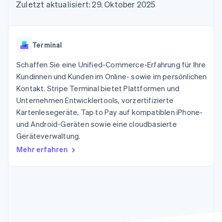
Data Pipeline
Zuletzt aktualisiert: 29. Oktober 2025
Geldmanagement
Marktplatz auf
Zugriff auf mehr als
Datensynchronisierung
Produkt-Roadmap
Plattformen
Grundlagen der
125
Stripe Sessions
SaaS
Abonnementverwaltung
Terminal
Karriere
Zahlungen vor Ort
Newsroom
So setzen Sie
Terminal
Authorization
Stripe Press
nutzungsbasierte
Boost
Abrechnung um
Schaffen Sie eine Unified-Commerce-Erfahrung für Ihre
Nach Branche
Optimierung der
Stablecoin-gestützte
Autorisierungsraten
Kundinnen und Kunden im Online- sowie im persönlichen
Karten ausgeben: So
Link
KI-Unternehmen
Kontakt
geht´s
Kontakt. Stripe Terminal bietet Plattformen und
Beschleunigter
Creator Economy
Bereitstellung und
Unternehmen Entwicklertools, vorzertifizierte
Bezahlvorgang
Gaming
Verwaltung von
Sales-Team
Kartenlesegeräte, Tap to Pay auf kompatiblen iPhone-
Financial
Bewirtung, Reisen und
Diensten mit Agenten
kontaktieren
Connections
Freizeit
und Android-Geräten sowie eine cloudbasierte
Partner werden
Verbundene
Versicherungen
Geräteverwaltung.
Medien und
Finanzdaten
Unterhaltung
Mehr erfahren
Ressourcen
Gemeinnützige
Organisationen
Fachdienstleistungen
App-Integrationen
Mehr
Öffentlicher Sektor
Code-Beispiele
Product roadmap
Einzelhandel
Entwickler-Blog
Ausblick
API-Status
Radar