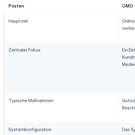
Posten
OMO
Hauptziel
Online
verbin
Zentraler Fokus
Ein Ei
Kundi
Medien
Typische Maßnahmen
Gutsch
Beschi
Systemkonfiguration
Das Sy