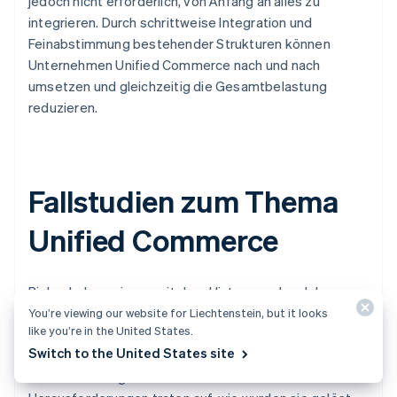
jedoch nicht erforderlich, von Anfang an alles zu
integrieren. Durch schrittweise Integration und
Feinabstimmung bestehender Strukturen können
Unternehmen Unified Commerce nach und nach
umsetzen und gleichzeitig die Gesamtbelastung
reduzieren.
Fallstudien zum Thema
Unified Commerce
Bisher haben wir uns mit dem Hintergrund und den
Vorteilen von Unified Commerce sowie den
You’re viewing our website for Liechtenstein, but it looks
like you’re in the United States.
Integrationsschritten beschäftigt. Nun werfen wir einen
Switch to the United States site
Blick auf Fallstudien von Unternehmen, die es
tatsächlich umgesetzt haben. Welche