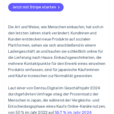
Systemintegration und operative Gestaltung
Traxero
Jetzt mit Stripe starten
Interne Schulungen und Testläufe
Die Art und Weise, wie Menschen einkaufen, hat sich in
den letzten Jahren stark verändert. Kundinnen und
Kunden entdecken neue Produkte auf sozialen
Plattformen, sehen sie sich anschließend in einem
Ladengeschäft an und kaufen sie schließlich online für
die Lieferung nach Hause. Einkaufsgewohnheiten, die
mehrere Kontaktpunkte für den Erwerb eines einzelnen
Produkts umfassen, sind für japanische Käuferinnen
und Käufer inzwischen zur Normalität geworden.
Laut einer von Dentsu Digital im Geschäftsjahr 2024
durchgeführten Umfrage stieg der Prozentsatz der
Menschen in Japan, die während der Vergleichs- und
Entscheidungsphase eines Kaufs Online-Kanäle nutzen,
von 50 % im Jahr 2022 auf
55,7 % im Jahr 2024