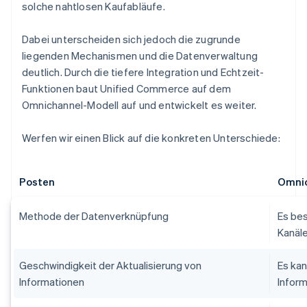
solche nahtlosen Kaufabläufe.
Dabei unterscheiden sich jedoch die zugrunde
liegenden Mechanismen und die Datenverwaltung
deutlich. Durch die tiefere Integration und Echtzeit-
Funktionen baut Unified Commerce auf dem
Omnichannel-Modell auf und entwickelt es weiter.
Werfen wir einen Blick auf die konkreten Unterschiede:
Posten
Omni
Methode der Datenverknüpfung
Es bes
Kanäle
Geschwindigkeit der Aktualisierung von
Es kan
Informationen
Infor