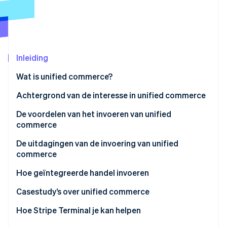
Oprichting van een start-up
Climate
Ecosysteem
CO₂-verwijdering
Partners
Identity
Stripe App Marketplace
Inleiding
Online identiteitsverificatie
Wat is unified commerce?
Verschillen met omnichannel
Achtergrond van de interesse in unified commerce
Verschillen met OMO
Technologische vooruitgang en steeds complexer
De voordelen van het invoeren van unified
Stripe Sessions 2026
wordend klantgedrag
commerce
Ontdek hoe Stripe de economische infrastructuu
Nu bekijken
Op weg naar een tijdperk dat consistentie en
Lagere operationele kosten op de lange termijn
De uitdagingen van de invoering van unified
personalisatie vraagt
commerce
Verbeterde klanttevredenheid en loyaliteit
Hoge initiële investering
Hoe geïntegreerde handel invoeren
Herstructurering van operationele systemen en
Analyseer de huidige situatie en stel doelen
Casestudy’s over unified commerce
personeel
Kies het systeem dat je wilt gebruiken
Castlery
Hoe Stripe Terminal je kan helpen