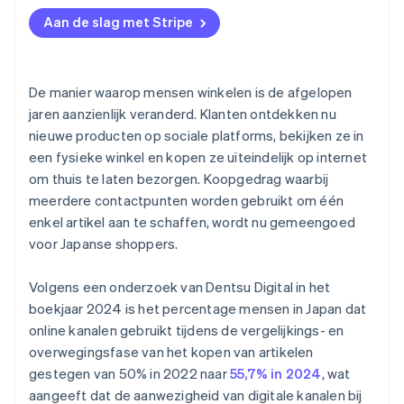
Systeemintegratie en operationeel ontwerp
Traxero
Aan de slag met Stripe
Interne training en operationele tests
De manier waarop mensen winkelen is de afgelopen
jaren aanzienlijk veranderd. Klanten ontdekken nu
nieuwe producten op sociale platforms, bekijken ze in
een fysieke winkel en kopen ze uiteindelijk op internet
om thuis te laten bezorgen. Koopgedrag waarbij
meerdere contactpunten worden gebruikt om één
enkel artikel aan te schaffen, wordt nu gemeengoed
voor Japanse shoppers.
Volgens een onderzoek van Dentsu Digital in het
boekjaar 2024 is het percentage mensen in Japan dat
online kanalen gebruikt tijdens de vergelijkings- en
overwegingsfase van het kopen van artikelen
gestegen van 50% in 2022 naar
55,7% in 2024
, wat
aangeeft dat de aanwezigheid van digitale kanalen bij