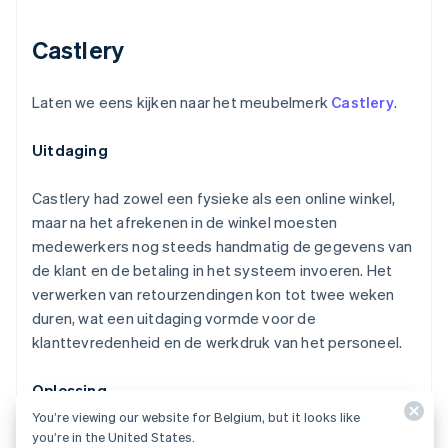
Castlery
Laten we eens kijken naar het meubelmerk
Castlery
.
Uitdaging
Castlery had zowel een fysieke als een online winkel,
maar na het afrekenen in de winkel moesten
medewerkers nog steeds handmatig de gegevens van
de klant en de betaling in het systeem invoeren. Het
verwerken van retourzendingen kon tot twee weken
duren, wat een uitdaging vormde voor de
klanttevredenheid en de werkdruk van het personeel.
Oplossing
You’re viewing our website for Belgium, but it looks like
you’re in the United States.
Het bedrijf introduceerde een proces dat live-