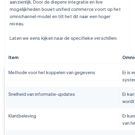
aanzienlijk. Door de diepere integratie en live
mogelijkheden bouwt unified commerce voort op het
omnichannel-model en tilt het dit naar een hoger
niveau.
Laten we eens kijken naar de specifieke verschillen:
Item
Omni
Methode voor het koppelen van gegevens
Er is 
syste
Snelheid van informatie-updates
Er kan
wordt
Klantbeleving
Er kun
van he