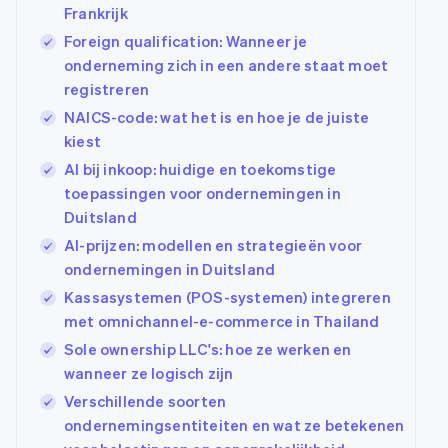
Toegang tot meer
Data Pipeline
Frankrijk
In-appbetalingen
Abonnementen
Gegevenssynchronisatie
dan 125
Bedrijf
Marktplaatsen
beheren
Foreign qualification: Wanneer je
Terminal
Geldbeheer
Facturatie naar
Fysieke betalingen
onderneming zich in een andere staat moet
Productroadmap
Platforms
gebruik bieden
Authorization
Jaarlijks congres
SaaS
Betaalkaarten
registreren
Boost
Sessions
uitgeven die door
Optimaliseer de
NAICS-code: wat het is en hoe je de juiste
Vacatures
stablecoins worden
acceptatie
Stripe Newsroom
kiest
gedekt
Link
Stripe Press
Diensten voorzien en
AI bij inkoop: huidige en toekomstige
Per branche
Versneld afrekenen
beheren met agents
Financial
toepassingen voor ondernemingen in
Connections
AI-bedrijven
Duitsland
Data gekoppelde
Creator economy
Contact
AI-prijzen: modellen en strategieën voor
rekeningen
Gaming
Bronnen
Horeca, reizen en vrije
ondernemingen in Duitsland
Neem contact op
tijd
Partner worden
Kassasystemen (POS-systemen) integreren
Verzekering
App-integraties
Media en
Voorbeelden van code
met omnichannel-e-commerce in Thailand
Meer
entertainment
Sole ownership LLC's: hoe ze werken en
Product roadmap
Non-
Developerblog
Ontdek wat er in het verschiet ligt
profitorganisaties
API-status
wanneer ze logisch zijn
Professionele
Radar
Verschillende soorten
dienstverlening
Fraudepreventie
ondernemingsentiteiten en wat ze betekenen
Publieke sector
Detailhandel
Atlas