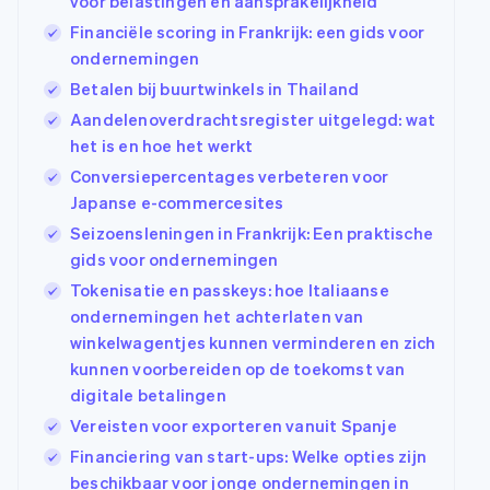
voor belastingen en aansprakelijkheid
Oprichting van een start-up
Financiële scoring in Frankrijk: een gids voor
Climate
ondernemingen
CO₂-verwijdering
Ecosysteem
Betalen bij buurtwinkels in Thailand
Identity
Aandelenoverdrachtsregister uitgelegd: wat
Partners
Online identiteitsverificatie
Stripe App
het is en hoe het werkt
Marketplace
Conversiepercentages verbeteren voor
Japanse e-commercesites
Seizoensleningen in Frankrijk: Een praktische
Stripe Sessions 2026
gids voor ondernemingen
Ontdek hoe Stripe de economische infrastructu
Tokenisatie en passkeys: hoe Italiaanse
Nu bekijken
ondernemingen het achterlaten van
winkelwagentjes kunnen verminderen en zich
kunnen voorbereiden op de toekomst van
digitale betalingen
Vereisten voor exporteren vanuit Spanje
Financiering van start-ups: Welke opties zijn
beschikbaar voor jonge ondernemingen in