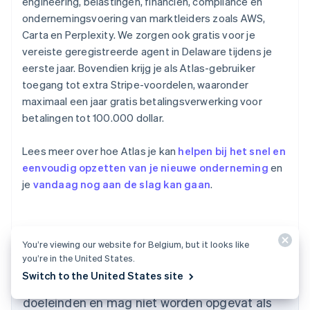
engineering, belastingen, financiën, compliance en
ondernemingsvoering van marktleiders zoals AWS,
Carta en Perplexity. We zorgen ook gratis voor je
vereiste geregistreerde agent in Delaware tijdens je
eerste jaar. Bovendien krijg je als Atlas-gebruiker
toegang tot extra Stripe-voordelen, waaronder
maximaal een jaar gratis betalingsverwerking voor
betalingen tot 100.000 dollar.
Lees meer over hoe Atlas je kan
helpen bij het snel en
eenvoudig opzetten van je nieuwe onderneming
en
je
vandaag nog aan de slag kan gaan
.
Australië
English
België
Nederlands
Français
Deutsch
English
You’re viewing our website for Belgium, but it looks like
Brazilië
you’re in the United States.
De inhoud van dit artikel is uitsluitend bedoeld
Português
English
Switch to the United States site
Bulgarije
voor algemene informatieve en educatieve
English
doeleinden en mag niet worden opgevat als
Canada