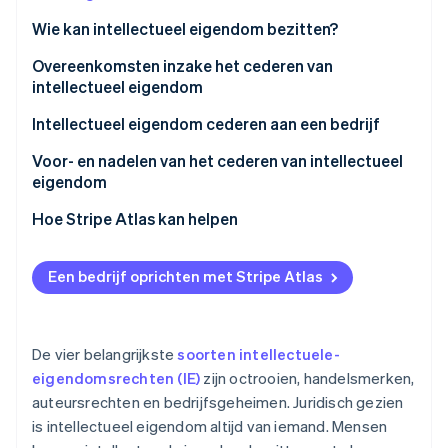
Oprichting van een start-up
Wie kan intellectueel eigendom bezitten?
Climate
Ecosysteem
Overeenkomsten inzake het cederen van
CO₂-verwijdering
intellectueel eigendom
Partners
Identity
Stripe App Marketplace
Online identiteitsverificatie
Intellectueel eigendom cederen aan een bedrijf
Stap 1. Vaststellen van de noodzaak van cessie
Voor- en nadelen van het cederen van intellectueel
eigendom
Stap 2. Due diligence uitvoeren
Voordelen van cessie van IE-rechten
Hoe Stripe Atlas kan helpen
Stripe Sessions 2026
Stap 3. Onderhandelen over de voorwaarden
Ontdek hoe Stripe de economische infrastructuu
Nadelen van cessie van IE-rechten
Aanmelden bij Atlas
Nu bekijken
Stap 4. Opstellen van de overdrachtsovereenkomst
Een bedrijf oprichten met Stripe Atlas
Betalingen accepteren en bankieren voordat je EIN-
Stap 5. Uitvoering van de overeenkomst
nummer arriveert
Stap 6. Cessie inschrijven
Aankoop van aandelen door de oprichter zonder
De vier belangrijkste
soorten intellectuele-
contant geld
eigendomsrechten (IE)
zijn octrooien, handelsmerken,
Stap 7. Relevante partijen op de hoogte stellen
auteursrechten en bedrijfsgeheimen. Juridisch gezien
Automatische indiening van
Stap 8. Het IE integreren
is intellectueel eigendom altijd van iemand. Mensen
belastingkeuzeformulier 83(b)