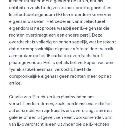
kunnen intellectueel eigendom bezitten, net als
Juridische bedrijfsdocumenten van wereldklasse
entiteiten zoals bedrijven en non-profitorganisaties.
Intellectueel eigendom (IE) kan meerdere keren van
Een gratis jaar Stripe Payments, plus $ 50.000 aan
eigenaar wisselen. Het cederen van intellectueel
partnervoordelen en kortingen
eigendom is het proces waarbij een IE-eigenaar die
rechten overdraagt aan een andere partij. Deze
overdracht is volledig en onherroepelijk, wat betekent
dat de oorspronkelijke eigenaar afstand doet van alle
aanspraken op het IP nadat de overdracht heeft
plaatsgevonden. Het is net als het verkopen van een
fysiek artikel: eenmaal verkocht, heeft de
oorspronkelijke eigenaar geen rechten meer op het
artikel.
Cessie van IE-rechten kan plaatsvinden om
verschillende redenen, zoals een kunstenaar die het
auteursrecht van zijn kunstwerk overdraagt aan een
galerie of een uitgever. Een veel voorkomende vorm
van IE-overdracht is een uitvinder die de IE-rechten