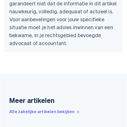
garandeert niet dat de informatie in dit artikel
English
Canada
nauwkeurig, volledig, adequaat of actueel is.
English
Français
Voor aanbevelingen voor jouw specifieke
Cyprus
situatie moet je het advies inwinnen van een
English
Denemarken
bekwame, in je rechtsgebied bevoegde
English
advocaat of accountant.
Duitsland
Deutsch
English
Estland
English
Finland
English
Svenska
Frankrijk
Français
English
Gibraltar
English
Meer artikelen
Griekenland
English
Alle zakelijke artikelen bekijken
Hongarije
English
Hongkong SAR, China