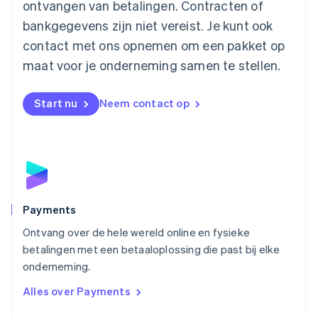
ontvangen van betalingen. Contracten of
English
Mexico
bankgegevens zijn niet vereist. Je kunt ook
Español
English
contact met ons opnemen om een pakket op
Nederland
maat voor je onderneming samen te stellen.
Nederlands
English
Nieuw-Zeeland
English
Start nu
Neem contact op
Noorwegen
English
Oostenrijk
Deutsch
English
Polen
English
Portugal
Português
English
Payments
Roemenië
Ontvang over de hele wereld online en fysieke
English
betalingen met een betaaloplossing die past bij elke
Singapore
English
简体中文
onderneming.
Slovenië
Alles over Payments
English
Italiano
Slowakije