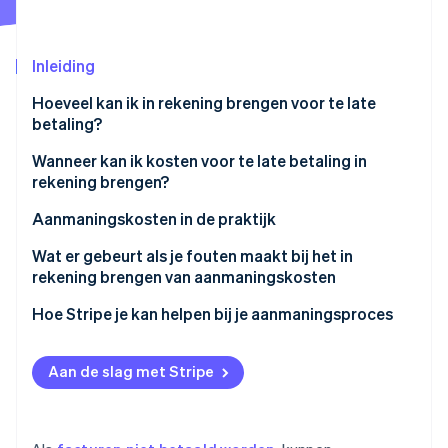
Oprichting van een start-up
Climate
Ecosysteem
Inleiding
CO₂-verwijdering
Partners
Identity
Hoeveel kan ik in rekening brengen voor te late
Stripe App Marketplace
Online identiteitsverificatie
betaling?
Contractuele rente
Wanneer kan ik kosten voor te late betaling in
rekening brengen?
Incassokosten
Bijzondere bepalingen
Aanmaningskosten in de praktijk
Stripe Sessions 2026
Ontdek hoe Stripe de economische infrastructuu
Moet je kosten voor te late betaling betalen?
Terugkerende facturatie
Wat er gebeurt als je fouten maakt bij het in
Nu bekijken
rekening brengen van aanmaningskosten
SaaS-betalingen
Ongeldige vorderingen
Hoe Stripe je kan helpen bij je aanmaningsproces
Digitale marktplaatsen
Juridische geschillen
Internationale transacties
Aan de slag met Stripe
Gederfde inkomsten
Reputatieschade: