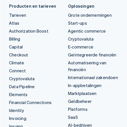
Producten en tarieven
Oplossingen
Tarieven
Grote ondernemingen
Atlas
Start-ups
Authorization Boost
Agentic commerce
Billing
Cryptovaluta
Capital
E-commerce
Checkout
Geïntegreerde financiën
Climate
Automatisering van
financiën
Connect
Internationaal zakendoen
Cryptovaluta
In-appbetalingen
Data Pipeline
Marktplaatsen
Elements
Geldbeheer
Financial Connections
Platforms
Identity
SaaS
Invoicing
AI-bedrijven
Issuing