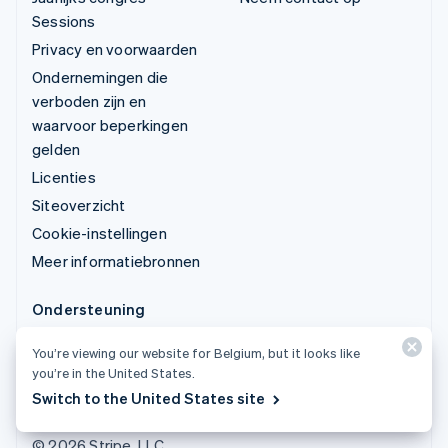
Sessions
Privacy en voorwaarden
Ondernemingen die
verboden zijn en
waarvoor beperkingen
gelden
Licenties
Siteoverzicht
Cookie-instellingen
Meer informatiebronnen
Ondersteuning
Ondersteuning vragen
You’re viewing our website for Belgium, but it looks like
Beheerde support op
you’re in the United States.
maat
Switch to the United States site
© 2026 Stripe, LLC