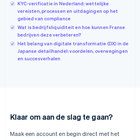
KYC-verificatie in Nederland: wettelijke
English
简体中文
Ierland
vereisten, processen en uitdagingen op het
English
gebied van compliance
India
Wat is bedrijfsliquiditeit en hoe kunnen Franse
English
bedrijven deze verbeteren?
Italië
Italiano
English
Het belang van digitale transformatie (DX) in de
Japan
Japanse detailhandel: voordelen, overwegingen
日本語
English
en succesverhalen
Kroatië
English
Italiano
Letland
English
Liechtenstein
Deutsch
English
Litouwen
English
Luxemburg
Klaar om aan de slag te gaan?
Français
Deutsch
English
Maleisië
English
简体中文
Maak een account en begin direct met het
Malta