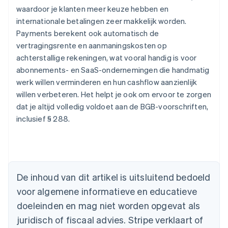
waardoor je klanten meer keuze hebben en
internationale betalingen zeer makkelijk worden.
Payments berekent ook automatisch de
vertragingsrente en aanmaningskosten op
achterstallige rekeningen, wat vooral handig is voor
abonnements- en SaaS-ondernemingen die handmatig
werk willen verminderen en hun cashflow aanzienlijk
willen verbeteren. Het helpt je ook om ervoor te zorgen
dat je altijd volledig voldoet aan de BGB-voorschriften,
inclusief § 288.
Australië
English
De inhoud van dit artikel is uitsluitend bedoeld
België
voor algemene informatieve en educatieve
Nederlands
Français
Deutsch
English
Brazilië
doeleinden en mag niet worden opgevat als
Português
English
juridisch of fiscaal advies. Stripe verklaart of
Bulgarije