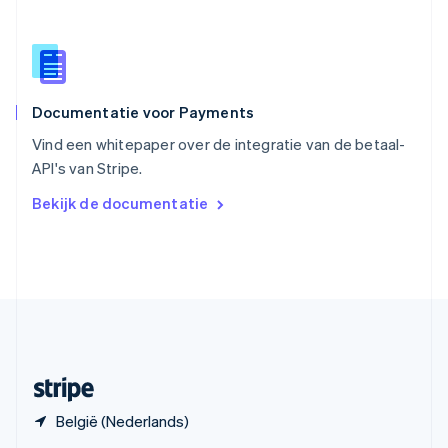
English
Spanje
Español
English
Thailand
ไทย
English
Documentatie voor Payments
Tsjechië
English
Vind een whitepaper over de integratie van de betaal-
Vasteland van China
API's van Stripe.
简体中文
English
Verenigd Koninkrijk
Bekijk de documentatie
English
Verenigde Arabische Emiraten
English
Verenigde Staten
English
Español
简体中文
Zweden
Svenska
English
Zwitserland
Deutsch
Français
Italiano
English
België (Nederlands)