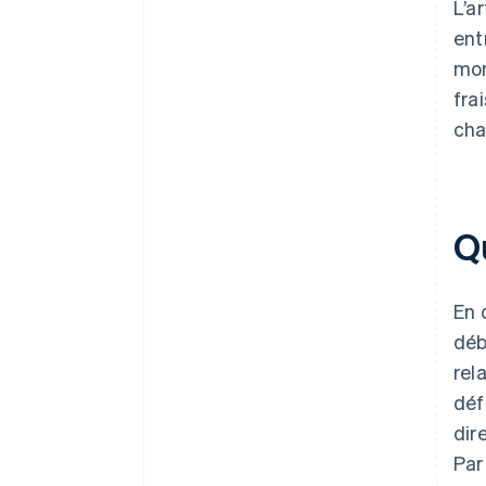
L’a
ent
mon
fra
cha
Qu
En 
déb
rel
déf
dir
Par