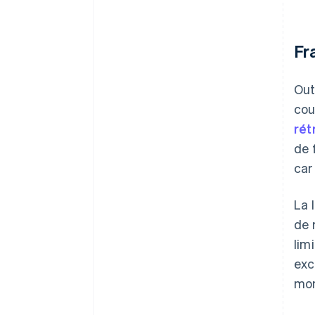
Fr
Out
cou
rét
de 
car
La 
de 
lim
exc
mon