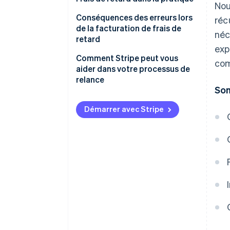
Nou
Devez-vous payer des frais de
Facturation récurrente
Conséquences des erreurs lors
réc
retard ?
de la facturation de frais de
néc
Paiements SaaS
retard
exp
Marketplaces numériques
Demandes non valides
Comment Stripe peut vous
com
aider dans votre processus de
Transactions internationales
Litiges juridiques
relance
So
Bénéfices perdus
Démarrer avec Stripe
Dommages à la réputation