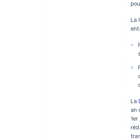
pou
La 
ent
La
an 
1er
réd
tra