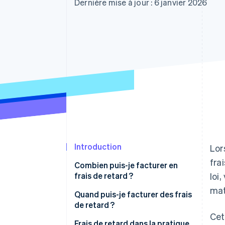
Authorization Boost
Dernière mise à jour : 6 janvier 2026
Acceptation optimisée
Link
Paiements accélérés
Financial Connections
Comptes financiers associés
Introduction
Lor
fra
Combien puis-je facturer en
frais de retard ?
loi
mat
Intérêts par défaut
Quand puis-je facturer des frais
de retard ?
Frais de relance
Cet
Dispositions spéciales
Frais de retard dans la pratique