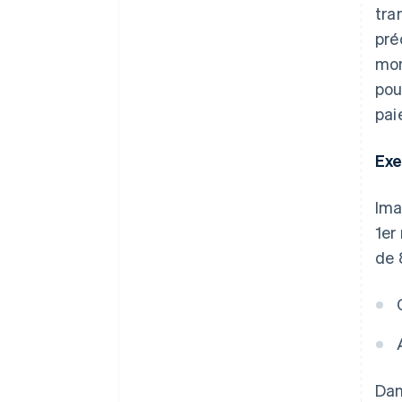
tra
pré
mon
pou
pai
Exe
Ima
1er
de 
Dan