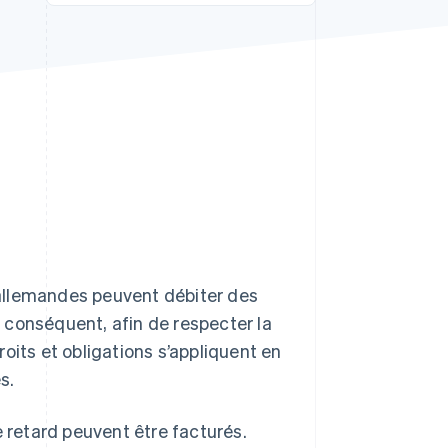
Stripe Sessions 2026
Découvrez comment
Stripe construit
l’infrastructure
économique de l’IA.
Regarder la vidéo
 allemandes peuvent débiter des
ar conséquent, afin de respecter la
oits et obligations s’appliquent en
s.
e retard peuvent être facturés.