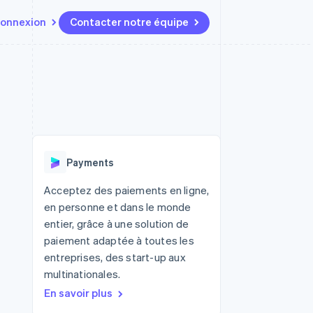
onnexion
Contacter notre équipe
Ressources
Écosystème
Contact
t marketplaces
Plus
Intégrations d'applications
Partenaires
Contacter notre équipe
Product roadmap
elle
Exemples de code
Stripe App Marketplace
Devenir partenaire
Découvrez les prochaines
r les
Blog des développeurs
évolutions
rs
État de l'API
 platforms
Radar
ciers intégrés
Payments
Prévention de la fraude
ratif
es et virtuelles
Atlas
Acceptez des paiements en ligne,
Constitution de start-up
en personne et dans le monde
Climate
entier, grâce à une solution de
Élimination du carbone
paiement adaptée à toutes les
Identity
entreprises, des start-up aux
Vérification de l'identité
multinationales.
En savoir plus