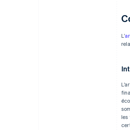
Co
L’
ar
rel
In
L’a
fin
éco
som
les
cer