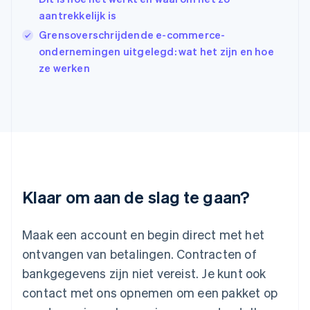
English
aantrekkelijk is
Italië
Italiano
English
Grensoverschrijdende e-commerce-
Japan
ondernemingen uitgelegd: wat het zijn en hoe
日本語
English
ze werken
Kroatië
English
Italiano
Letland
English
Liechtenstein
Deutsch
English
Litouwen
English
Luxemburg
Klaar om aan de slag te gaan?
Français
Deutsch
English
Maleisië
English
简体中文
Maak een account en begin direct met het
Malta
ontvangen van betalingen. Contracten of
English
Mexico
bankgegevens zijn niet vereist. Je kunt ook
Español
English
contact met ons opnemen om een pakket op
Nederland