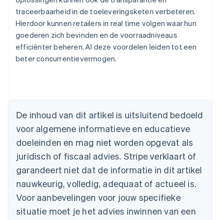
traceerbaarheid in de toeleveringsketen verbeteren.
Hierdoor kunnen retailers in real time volgen waar hun
goederen zich bevinden en de voorraadniveaus
efficiënter beheren. Al deze voordelen leiden tot een
beter concurrentievermogen.
Australië
De inhoud van dit artikel is uitsluitend bedoeld
English
voor algemene informatieve en educatieve
België
doeleinden en mag niet worden opgevat als
Nederlands
Français
Deutsch
English
Brazilië
juridisch of fiscaal advies. Stripe verklaart of
Português
English
garandeert niet dat de informatie in dit artikel
Bulgarije
nauwkeurig, volledig, adequaat of actueel is.
English
Canada
Voor aanbevelingen voor jouw specifieke
English
Français
situatie moet je het advies inwinnen van een
Cyprus