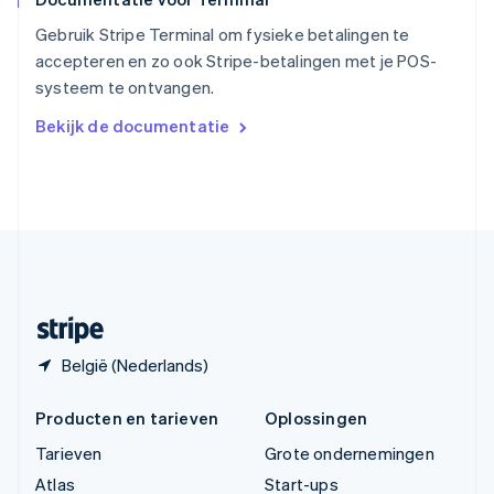
ไทย
English
Tsjechië
Gebruik Stripe Terminal om fysieke betalingen te
English
accepteren en zo ook Stripe-betalingen met je POS-
Vasteland van China
systeem te ontvangen.
简体中文
English
Verenigd Koninkrijk
Bekijk de documentatie
English
Verenigde Arabische Emiraten
English
Verenigde Staten
English
Español
简体中文
Zweden
Svenska
English
Zwitserland
Deutsch
Français
Italiano
English
België (Nederlands)
Producten en tarieven
Oplossingen
Tarieven
Grote ondernemingen
Atlas
Start-ups