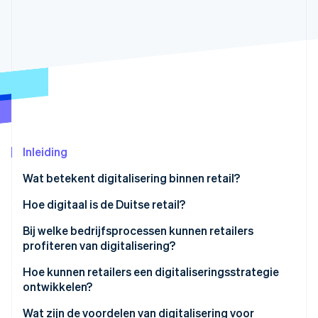
Oprichting van een start-up
Climate
Ecosysteem
CO₂-verwijdering
Partners
Identity
Stripe App Marketplace
Online identiteitsverificatie
Inleiding
Stripe Sessions 2026
Wat betekent digitalisering binnen retail?
Ontdek hoe Stripe de economische infrastructuu
Nu bekijken
Hoe digitaal is de Duitse retail?
Bij welke bedrijfsprocessen kunnen retailers
profiteren van digitalisering?
Hoe kunnen retailers een digitaliseringsstrategie
ontwikkelen?
Wat zijn de voordelen van digitalisering voor