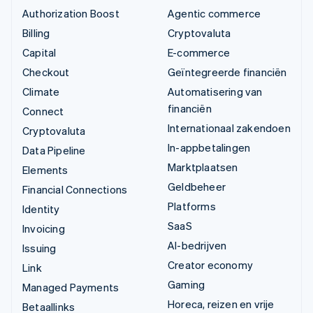
Authorization Boost
Agentic commerce
Billing
Cryptovaluta
Capital
E-commerce
Checkout
Geïntegreerde financiën
Climate
Automatisering van
financiën
Connect
Internationaal zakendoen
Cryptovaluta
In-appbetalingen
Data Pipeline
Marktplaatsen
Elements
Geldbeheer
Financial Connections
Platforms
Identity
SaaS
Invoicing
AI-bedrijven
Issuing
Creator economy
Link
Gaming
Managed Payments
Horeca, reizen en vrije
Betaallinks