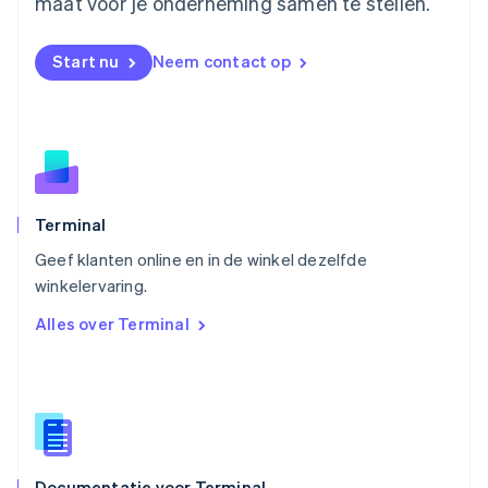
maat voor je onderneming samen te stellen.
Nederlands
English
Nieuw-Zeeland
English
Start nu
Neem contact op
Noorwegen
English
Oostenrijk
Deutsch
English
Polen
English
Portugal
Português
English
Terminal
Roemenië
Geef klanten online en in de winkel dezelfde
English
winkelervaring.
Singapore
English
简体中文
Alles over Terminal
Slovenië
English
Italiano
Slowakije
English
Spanje
Español
English
Thailand
Documentatie voor Terminal