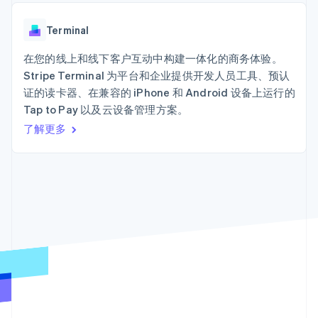
Authorization
Stripe Sigma
产品路线图
SaaS
Boost
自定义报告
Sessions 年度大会
支付成功率优
Data Pipeline
Terminal
招聘
化
数据同步
资讯中心
Link
资源
在您的线上和线下客户互动中构建一体化的商务体验。
Stripe Press
加速结账
按行业
Stripe Terminal 为平台和企业提供开发人员工具、预认
应用集成
证的读卡器、在兼容的 iPhone 和 Android 设备上运行的
AI 企业
代码示例
Tap to Pay 以及云设备管理方案。
创作者经济
开发者博客
联系
游戏
API 状态
更多
了解更多
酒店、旅游与休闲
联系销售
Product roadmap
保险
成为合作伙伴
了解未来规划
媒体与娱乐
非营利组织
Radar
专业服务
欺诈防范
公共部门
Atlas
零售
初创企业注册
Climate
碳移除
生态系统
合作伙伴
Stripe App Marketplace