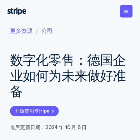
更多资源
公司
按企业阶段
文档
学习
支付
营收
资金管
平台
理
易市
大型企业
Stripe 文档
博客
Payments
Billing
初创企业
API 参考文档
客户案例
数字化零售：德国企
在线支付
经常性收入
Global
Conn
库与 SDK
指南
Payment links
Metronome
Payouts
Stripe Apps
按用量计费
平台
业如何为未来做好准
无代码支付
Subscriptions
向第三
按应用场景
Checkout
方打款
支持
预构建支付界
订阅管理
Crypto
备
指南
智能体商务
面
Invoicing
钱包、
加密货币
获取支持
一次性或定期
Elements
稳定币
电子商务
接受线上付款
托管支持方案
灵活的 UI 组件
账单
发行和
嵌入式金融
实施预置结账流程
专业服务
Payment
Tax
发卡基
开始使用 Stripe
财务自动化
构建平台或交易市场
methods
销售税和增值
础设施
全球化企业
管理订阅
接入 125+ 种支
税自动化
应用内支付
提供按用量计费
付方式
Revenue
最后更新日期：2024 年 10 月 8 日
交易市场
发行稳定币支持的支付卡
Terminal
Recognition
公司
资金管理
通过智能体配置和管理服
线下支付
会计自动化
平台
务