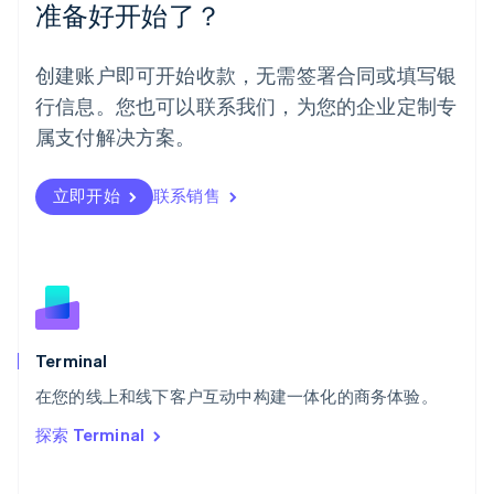
准备好开始了？
挪威
English
葡萄牙
创建账户即可开始收款，无需签署合同或填写银
Português
English
行信息。您也可以联系我们，为您的企业定制专
日本
日本語
English
属支付解决方案。
瑞典
Svenska
English
瑞士
立即开始
联系销售
Deutsch
Français
Italiano
English
塞浦路斯
English
斯洛伐克
English
斯洛文尼亚
English
Italiano
Terminal
泰国
ไทย
English
在您的线上和线下客户互动中构建一体化的商务体验。
希腊
探索 Terminal
English
西班牙
Español
English