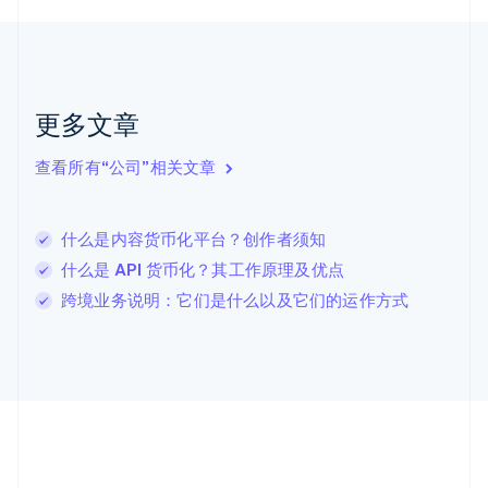
捷克
English
克罗地亚
English
Italiano
拉脱维亚
更多文章
English
立陶宛
查看所有“公司”相关文章
English
列支敦士登
Deutsch
English
卢森堡
什么是内容货币化平台？创作者须知
Français
Deutsch
English
什么是 API 货币化？其工作原理及优点
罗马尼亚
跨境业务说明：它们是什么以及它们的运作方式
English
马尔他
English
马来西亚
English
简体中文
美国
English
Español
简体中文
墨西哥
Español
English