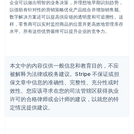
企业可以做出明智的业务决策，并理想地早期识别趋势，
澳大利亚
以借助有针对性的营销策略优化产品组合并增加销售额。
English
巴西
数字解决方案还可以提高供应链的透明度和可追溯性。这
Português
English
样，零售商可以实时监控商品的位置并更高效地管理库存
保加利亚
水平。所有这些优势最终可以提升企业的竞争力。
English
比利时
Nederlands
Français
Deutsch
English
波兰
English
丹麦
本文中的内容仅供一般信息和教育目的，不应
English
被解释为法律或税务建议。Stripe 不保证或担
德国
保文章中信息的准确性、完整性、充分性或时
Deutsch
English
法国
效性。您应该寻求在您的司法管辖区获得执业
Français
English
许可的合格律师或会计师的建议，以就您的特
芬兰
定情况提供建议。
English
Svenska
荷兰
Nederlands
English
加拿大
English
Français