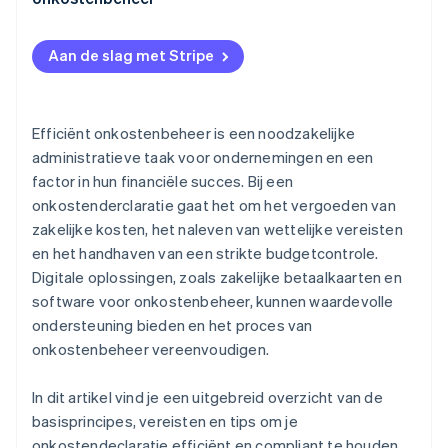
Fouten in documentatie
Aan de slag met Stripe
Onduidelijke onkosten
Niet-naleving van richtlijnen
Efficiënt onkostenbeheer is een noodzakelijke
Tijdrovende handmatige processen
administratieve taak voor ondernemingen en een
factor in hun financiële succes. Bij een
onkostenderclaratie gaat het om het vergoeden van
zakelijke kosten, het naleven van wettelijke vereisten
en het handhaven van een strikte budgetcontrole.
Digitale oplossingen, zoals zakelijke betaalkaarten en
software voor onkostenbeheer, kunnen waardevolle
ondersteuning bieden en het proces van
onkostenbeheer vereenvoudigen.
In dit artikel vind je een uitgebreid overzicht van de
basisprincipes, vereisten en tips om je
onkostendeclaratie efficiënt en compliant te houden.