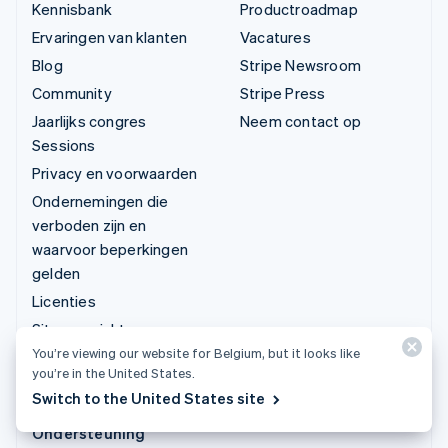
Kennisbank
Productroadmap
Ervaringen van klanten
Vacatures
Blog
Stripe Newsroom
Community
Stripe Press
Jaarlijks congres
Neem contact op
Sessions
Privacy en voorwaarden
Ondernemingen die
verboden zijn en
waarvoor beperkingen
gelden
Licenties
Siteoverzicht
You’re viewing our website for Belgium, but it looks like
Cookie-instellingen
you’re in the United States.
Meer informatiebronnen
Switch to the United States site
Ondersteuning