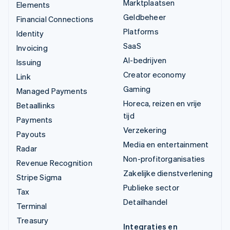
Marktplaatsen
Elements
Geldbeheer
Financial Connections
Platforms
Identity
SaaS
Invoicing
AI-bedrijven
Issuing
Creator economy
Link
Gaming
Managed Payments
Horeca, reizen en vrije
Betaallinks
tijd
Payments
Verzekering
Payouts
Media en entertainment
Radar
Non-profitorganisaties
Revenue Recognition
Zakelijke dienstverlening
Stripe Sigma
Publieke sector
Tax
Detailhandel
Terminal
Treasury
Integraties en