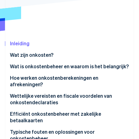
Oprichting van een start-up
Climate
Ecosysteem
CO₂-verwijdering
Partners
Identity
Stripe App Marketplace
Online identiteitsverificatie
Inleiding
Wat zijn onkosten?
Wat is onkostenbeheer en waarom is het belangrijk?
Stripe Sessions 2026
Hoe werken onkostenberekeningen en
Ontdek hoe Stripe de economische infrastructuu
Nu bekijken
afrekeningen?
Wettelijke vereisten en fiscale voordelen van
onkostendeclaraties
Gevolgen voor de belasting
Efficiënt onkostenbeheer met zakelijke
betaalkaarten
Typische fouten en oplossingen voor
onkostenbeheer