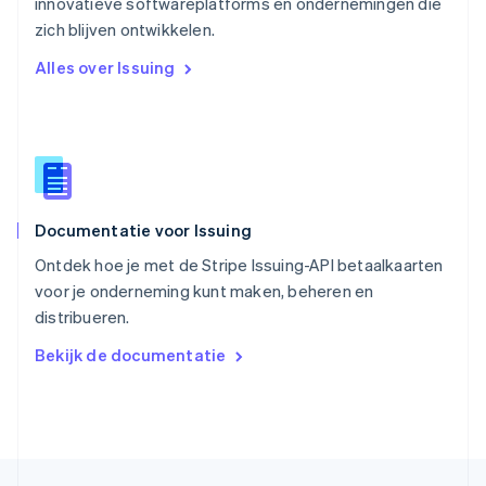
innovatieve softwareplatforms en ondernemingen die
English
zich blijven ontwikkelen.
Singapore
English
简体中文
Alles over Issuing
Slovenië
English
Italiano
Slowakije
English
Spanje
Español
English
Thailand
Documentatie voor Issuing
ไทย
English
Tsjechië
Ontdek hoe je met de Stripe Issuing-API betaalkaarten
English
voor je onderneming kunt maken, beheren en
Vasteland van China
distribueren.
简体中文
English
Verenigd Koninkrijk
Bekijk de documentatie
English
Verenigde Arabische Emiraten
English
Verenigde Staten
English
Español
简体中文
Zweden