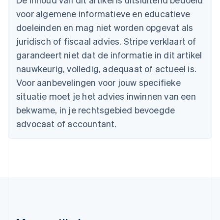
English
voor algemene informatieve en educatieve
België
doeleinden en mag niet worden opgevat als
Nederlands
Français
Deutsch
English
Brazilië
juridisch of fiscaal advies. Stripe verklaart of
Português
English
garandeert niet dat de informatie in dit artikel
Bulgarije
nauwkeurig, volledig, adequaat of actueel is.
English
Canada
Voor aanbevelingen voor jouw specifieke
English
Français
situatie moet je het advies inwinnen van een
Cyprus
English
bekwame, in je rechtsgebied bevoegde
Denemarken
advocaat of accountant.
English
Duitsland
Deutsch
English
Estland
English
Finland
English
Svenska
Frankrijk
Français
English
Gibraltar