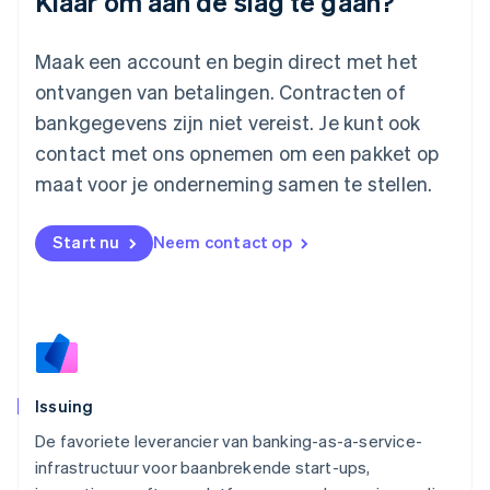
Klaar om aan de slag te gaan?
English
Luxemburg
Français
Deutsch
English
Maak een account en begin direct met het
Maleisië
ontvangen van betalingen. Contracten of
English
简体中文
bankgegevens zijn niet vereist. Je kunt ook
Malta
contact met ons opnemen om een pakket op
English
Mexico
maat voor je onderneming samen te stellen.
Español
English
Nederland
Nederlands
English
Start nu
Neem contact op
Nieuw-Zeeland
English
Noorwegen
English
Oostenrijk
Deutsch
English
Polen
Issuing
English
Portugal
De favoriete leverancier van banking-as-a-service-
Português
English
infrastructuur voor baanbrekende start-ups,
Roemenië