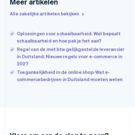
Meer artikelen
English
Griekenland
Alle zakelijke artikelen bekijken
English
Hongarije
English
Oplossingen voor schaalbaarheid: Wat bepaalt
Hongkong SAR, China
schaalbaarheid en hoe pak je het aan?
English
简体中文
Ierland
Regel van de met btw gelijkgestelde leverancier
English
in Duitsland: Nieuwe regels voor e-commerce in
India
2027
English
Italië
Toegankelijkheid in de online shop: Wat e-
Italiano
English
commercebedrijven in Duitsland moeten weten
Japan
日本語
English
Kroatië
English
Italiano
Letland
English
Liechtenstein
Deutsch
English
Litouwen