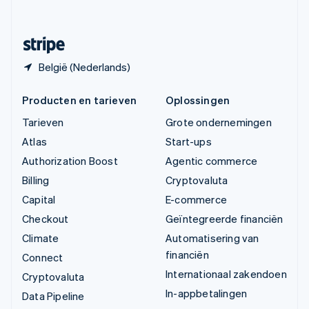
Svenska
English
Zwitserland
Deutsch
Français
Italiano
English
België (Nederlands)
Producten en tarieven
Oplossingen
Tarieven
Grote ondernemingen
Atlas
Start-ups
Authorization Boost
Agentic commerce
Billing
Cryptovaluta
Capital
E-commerce
Checkout
Geïntegreerde financiën
Climate
Automatisering van
financiën
Connect
Internationaal zakendoen
Cryptovaluta
In-appbetalingen
Data Pipeline