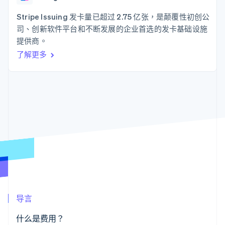
125+
Stripe Sigma
产品路线图
SaaS
自定义报告
Authorization
Sessions 年度大会
Stripe Issuing 发卡量已超过 2.75 亿张，是颠覆性初创公
Boost
Data Pipeline
招聘
司、创新软件平台和不断发展的企业首选的发卡基础设施
支付成功率优
数据同步
资源
新闻编辑室
化
提供商。
Stripe Press
Link
按行业
应用程序集成
了解更多
加速结账
代码示例
AI 企业
开发者博客
创作者经济
API 状态
联系
游戏
酒店、旅游与休闲
联系销售
更多
保险
成为合作伙伴
Product roadmap
媒体与娱乐
了解未来规划
非营利组织
专业服务
Radar
公共部门
欺诈防范
零售
Atlas
初创企业注册
Climate
生态系统
碳移除
导言
合作伙伴
Stripe App Marketplace
什么是费用？