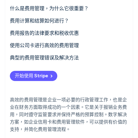
什么是费用管理，为什么它很重要？
Stripe Sessions 2026
费用计算和结算如何进行？
了解 Stripe 如何为 AI 构建经济基础设施。
立即观看
费用报告的法律要求和税收优惠
税务影响
使用公司卡进行高效的费用管理
典型的费用管理错误及解决方法
文档中的错误
开始使用 Stripe
费用不明确
不遵守准则
高效的费用管理是企业一项必要的行政管理工作，也是企
耗时的手动流程
业在财务方面取得成功的一个因素。它是关于报销业务费
用，同时遵守监管要求并保持严格的预算控制。数字解决
方案，如企业信用卡和费用管理软件，可以提供有价值的
支持，并简化费用管理流程。