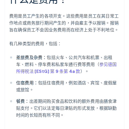
费用是员工产生的各项开支。这些费用是员工在其日常工
作地点或商务旅行期间产生的，并由雇主予以报销。报销
旨在确保员工不会因业务费用而在经济上处于不利地位。
有几种类型的费用，包括：
差旅费及杂费：
包括火车、公共汽车和机票、出租
车、燃料、停车费和私家车通行费等费用（
参见德国
所得税法 [EStG] 第 9 条第 4a 款
）。
住宿费用：
包括住宿费用，例如酒店、宾馆、度假屋
或旅馆。
餐费：
出差期间购买食品和饮料的额外费用由膳食津
贴支付。它们以法定每日津贴的形式发放，根据缺勤
时间的长短而有所不同。