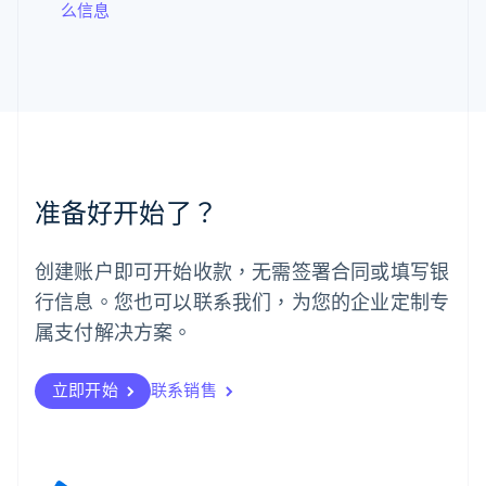
么信息
罗马尼亚
English
马尔他
English
马来西亚
English
简体中文
美国
English
Español
简体中文
墨西哥
准备好开始了？
Español
English
挪威
English
创建账户即可开始收款，无需签署合同或填写银
葡萄牙
行信息。您也可以联系我们，为您的企业定制专
Português
English
日本
属支付解决方案。
日本語
English
瑞典
立即开始
联系销售
Svenska
English
瑞士
Deutsch
Français
Italiano
English
塞浦路斯
English