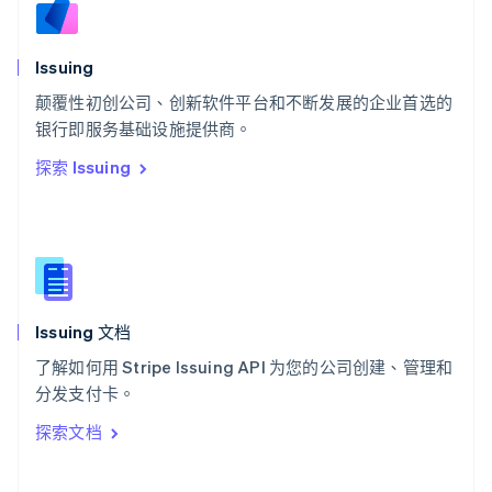
斯洛伐克
English
斯洛文尼亚
Issuing
English
Italiano
颠覆性初创公司、创新软件平台和不断发展的企业首选的
泰国
ไทย
English
银行即服务基础设施提供商。
希腊
探索 Issuing
English
西班牙
Español
English
新加坡
English
简体中文
新西兰
English
Issuing 文档
匈牙利
English
了解如何用 Stripe Issuing API 为您的公司创建、管理和
意大利
分发支付卡。
Italiano
English
印度
探索文档
English
英国
English