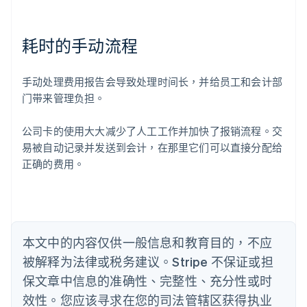
耗时的手动流程
阿联酋
English
爱尔兰
手动处理费用报告会导致处理时间长，并给员工和会计部
English
爱沙尼亚
门带来管理负担。
English
奥地利
公司卡的使用大大减少了人工工作并加快了报销流程。交
Deutsch
English
易被自动记录并发送到会计，在那里它们可以直接分配给
澳大利亚
正确的费用。
English
巴西
Português
English
保加利亚
English
比利时
本文中的内容仅供一般信息和教育目的，不应
Nederlands
Français
Deutsch
English
被解释为法律或税务建议。Stripe 不保证或担
波兰
English
保文章中信息的准确性、完整性、充分性或时
丹麦
效性。您应该寻求在您的司法管辖区获得执业
English