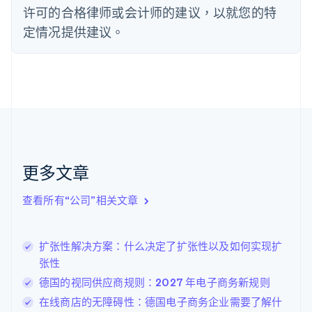
德国
许可的合格律师或会计师的建议，以就您的特
Deutsch
English
定情况提供建议。
法国
Français
English
芬兰
English
Svenska
荷兰
Nederlands
English
加拿大
English
Français
捷克
更多文章
English
克罗地亚
English
Italiano
查看所有“公司”相关文章
拉脱维亚
English
立陶宛
扩张性解决方案：什么决定了扩张性以及如何实现扩
English
张性
列支敦士登
Deutsch
English
德国的视同供应商规则：2027 年电子商务新规则
卢森堡
在线商店的无障碍性：德国电子商务企业需要了解什
Français
Deutsch
English