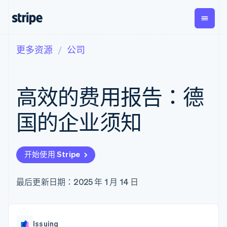
更多资源
公司
按企业阶段
文档
学习
支付
营收
资金管
平台
理
易市
大型企业
Stripe 文档
博客
Payments
Billing
初创企业
API 参考文档
客户案例
高效的费用报告：德
在线支付
经常性收入
Global
Conn
库与 SDK
指南
Managed
Metronome
Payouts
Stripe Apps
Payments
按用量计费
平台
国的企业须知
备案商家解决
Subscriptions
向第三
按应用场景
方案
方打款
支持
订阅管理
Payment links
Crypto
指南
智能体商务
Invoicing
钱包、
加密货币
获取支持
无代码支付
一次性或定期
开始使用 Stripe
稳定币
电子商务
接受线上付款
管理支持方案
Checkout
账单
发行和
嵌入式金融
实施预建结账流程
专业服务
预构建支付界
Tax
发卡基
财务自动化
构建平台或交易市场
最后更新日期：2025 年 1 月 14 日
面
销售税和增值
础设施
全球化企业
管理订阅
Elements
税自动化
应用内支付
提供按用量计费
灵活的 UI 组件
Revenue
交易市场
发行稳定币支持的支付卡
支付方式
Recognition
公司
资金管理
使用代理预配和管理服务
Access to
会计自动化
Issuing
平台