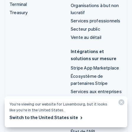
Terminal
Organisations à but non
Treasury
lucratif
Services professionnels
Secteur public
Vente au détail
Intégrations et
solutions sur mesure
Stripe App Marketplace
Écosystème de
partenaires Stripe
Services aux entreprises
You’re viewing our website for Luxembourg, but it looks
Développeurs
like you’re in the United States.
Documentation
Switch to the United States site
Documentation de l'API
État de l'API