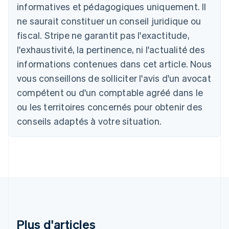
informatives et pédagogiques uniquement. Il
ne saurait constituer un conseil juridique ou
Allemagne
fiscal. Stripe ne garantit pas l'exactitude,
Deutsch
English
l'exhaustivité, la pertinence, ni l'actualité des
Australie
English
informations contenues dans cet article. Nous
Autriche
vous conseillons de solliciter l'avis d'un avocat
Deutsch
English
Belgique
compétent ou d'un comptable agréé dans le
Nederlands
Français
Deutsch
English
ou les territoires concernés pour obtenir des
Brésil
conseils adaptés à votre situation.
Português
English
Bulgarie
English
Canada
English
Français
Chine continentale
简体中文
English
Chypre
English
Croatie
Plus d'articles
English
Italiano