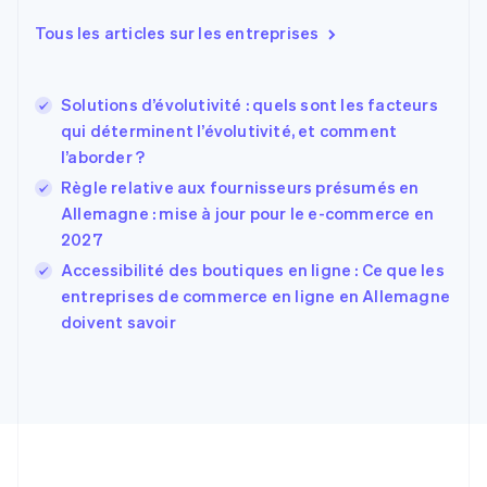
Danemark
Tous les articles sur les entreprises
English
Émirats arabes unis
English
Solutions d’évolutivité : quels sont les facteurs
Espagne
Español
English
qui déterminent l’évolutivité, et comment
Estonie
l’aborder ?
English
Règle relative aux fournisseurs présumés en
États-Unis
Allemagne : mise à jour pour le e-commerce en
English
Español
简体中文
Finlande
2027
English
Svenska
Accessibilité des boutiques en ligne : Ce que les
France
entreprises de commerce en ligne en Allemagne
Français
English
doivent savoir
Gibraltar
English
Grèce
English
Hongrie
English
Inde
English