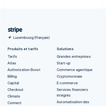
Suède
Svenska
English
Suisse
Deutsch
Français
Italiano
English
Thaïlande
ไทย
English
Luxembourg (Français)
Produits et tarifs
Solutions
Tarifs
Grandes entreprises
Atlas
Start-up
Authorization Boost
Commerce agentique
Billing
Cryptomonnaie
Capital
E-commerce
Checkout
Services financiers
intégrés
Climate
Automatisation des
Connect