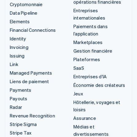
opérations financières
Cryptomonnaie
Entreprises
Data Pipeline
internationales
Elements
Paiements dans
Financial Connections
l’application
Identity
Marketplaces
Invoicing
Gestion financière
Issuing
Plateformes
Link
SaaS
Managed Payments
Entreprises d'IA
Liens de paiement
Économie des créateurs
Payments
Jeux
Payouts
Hôtellerie, voyages et
Radar
loisirs
Revenue Recognition
Assurance
Stripe Sigma
Médias et
Stripe Tax
divertissements