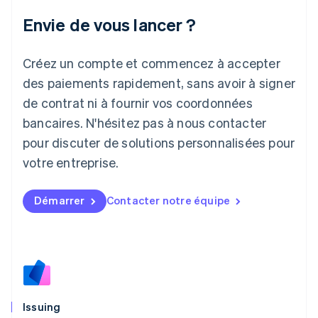
Irlande
Envie de vous lancer ?
English
Italie
Italiano
English
Créez un compte et commencez à accepter
Japon
日本語
English
des paiements rapidement, sans avoir à signer
Lettonie
de contrat ni à fournir vos coordonnées
English
bancaires. N'hésitez pas à nous contacter
Liechtenstein
pour discuter de solutions personnalisées pour
Deutsch
English
Lituanie
votre entreprise.
English
Luxembourg
Français
Deutsch
English
Démarrer
Contacter notre équipe
Malaisie
English
简体中文
Malte
English
Mexique
Español
English
Norvège
Issuing
English