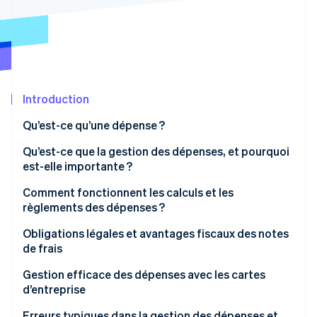
Découvrez les prochaines évolutions
Commerce en ligne
Radar
Prévention de la fraude
Écosystème
Atlas
Constitution de start-up
Partenaires
Introduction
Climate
Stripe App Marketplace
Élimination du carbone
Qu’est-ce qu’une dépense ?
Identity
Vérification de l'identité
Qu’est-ce que la gestion des dépenses, et pourquoi
est-elle importante ?
Comment fonctionnent les calculs et les
règlements des dépenses ?
Stripe Sessions 2026
Obligations légales et avantages fiscaux des notes
Découvrez comment Stripe construit l’infrastructure écono
de frais
Regarder la vidéo
Aspects fiscaux
Gestion efficace des dépenses avec les cartes
d’entreprise
Erreurs typiques dans la gestion des dépenses et