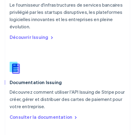
Nouvelle-Zélande
Le fournisseur d'infrastructures de services bancaires
English
privilégié par les startups disruptives, les plateformes
Pays-Bas
logicielles innovantes et les entreprises en pleine
Nederlands
English
évolution.
Pologne
English
Découvrir Issuing
Portugal
Português
English
R.A.S. de Hong Kong, Chine
English
简体中文
République tchèque
English
Roumanie
Documentation Issuing
English
Royaume-Uni
Découvrez comment utiliser l'API Issuing de Stripe pour
English
créer, gérer et distribuer des cartes de paiement pour
Singapour
votre entreprise.
English
简体中文
Slovaquie
Consulter la documentation
English
Slovénie
English
Italiano