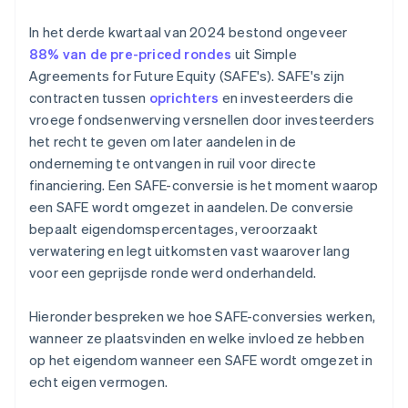
Betalingen accepteren en bankieren voordat je EIN-
nummer arriveert
In het derde kwartaal van 2024 bestond ongeveer
88% van de pre-priced rondes
uit Simple
Aankoop van aandelen door de oprichter zonder
Agreements for Future Equity (SAFE's). SAFE's zijn
contant geld
contracten tussen
oprichters
en investeerders die
Automatische indiening van
vroege fondsenwerving versnellen door investeerders
belastingkeuzeformulier 83(b)
het recht te geven om later aandelen in de
onderneming te ontvangen in ruil voor directe
Juridische documenten van wereldklasse
financiering. Een SAFE-conversie is het moment waarop
$ 50.000,– in partnertegoeden en -kortingen
een SAFE wordt omgezet in aandelen. De conversie
bepaalt eigendomspercentages, veroorzaakt
verwatering en legt uitkomsten vast waarover lang
voor een geprijsde ronde werd onderhandeld.
Hieronder bespreken we hoe SAFE-conversies werken,
wanneer ze plaatsvinden en welke invloed ze hebben
op het eigendom wanneer een SAFE wordt omgezet in
echt eigen vermogen.