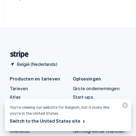
English
Verenigde Arabische Emiraten
English
Verenigde Staten
English
Español
简体中文
Zweden
Svenska
English
Zwitserland
Deutsch
Français
Italiano
English
België (Nederlands)
Producten en tarieven
Oplossingen
Tarieven
Grote ondernemingen
Atlas
Start-ups
Authorization Boost
Agentic commerce
You’re viewing our website for Belgium, but it looks like
you’re in the United States.
Billing
Cryptovaluta
Switch to the United States site
Capital
E-commerce
Checkout
Geïntegreerde financiën