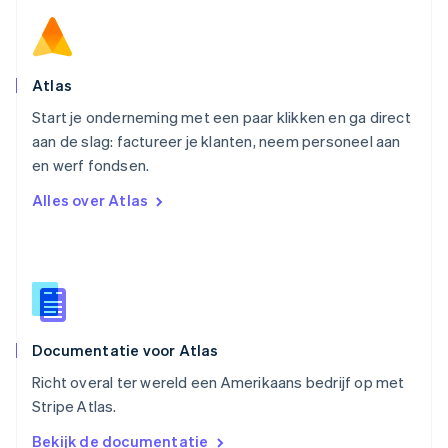
Deutsch
English
Polen
English
Portugal
Português
English
Atlas
Roemenië
Start je onderneming met een paar klikken en ga direct
English
aan de slag: factureer je klanten, neem personeel aan
Singapore
English
简体中文
en werf fondsen.
Slovenië
Alles over Atlas
English
Italiano
Slowakije
English
Spanje
Español
English
Thailand
ไทย
English
Documentatie voor Atlas
Tsjechië
English
Richt overal ter wereld een Amerikaans bedrijf op met
Vasteland van China
Stripe Atlas.
简体中文
English
Verenigd Koninkrijk
Bekijk de documentatie