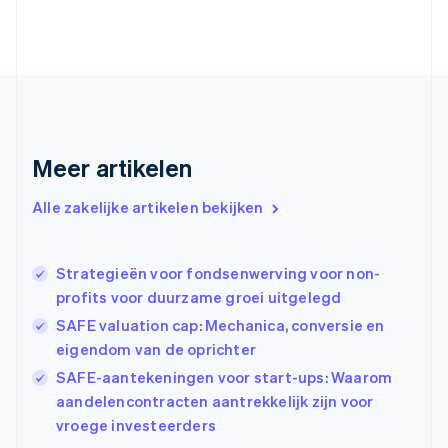
English
Finland
English
Svenska
Frankrijk
Français
English
Gibraltar
English
Griekenland
Meer artikelen
English
Hongarije
Alle zakelijke artikelen bekijken
English
Hongkong SAR, China
English
简体中文
Ierland
Strategieën voor fondsenwerving voor non-
English
profits voor duurzame groei uitgelegd
India
SAFE valuation cap: Mechanica, conversie en
English
eigendom van de oprichter
Italië
Italiano
English
SAFE-aantekeningen voor start-ups: Waarom
Japan
aandelencontracten aantrekkelijk zijn voor
日本語
English
vroege investeerders
Kroatië