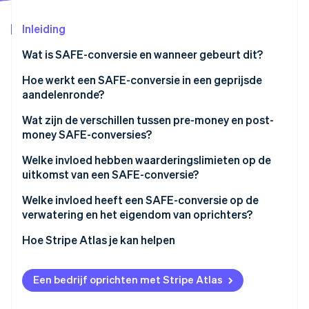
Oprichting van een start-up
Inleiding
Climate
Ecosysteem
CO₂-verwijdering
Wat is SAFE-conversie en wanneer gebeurt dit?
Partners
Identity
Stripe App Marketplace
Een geprijsde aandelenronde
Hoe werkt een SAFE-conversie in een geprijsde
Online identiteitsverificatie
aandelenronde?
Een liquiditeitsgebeurtenis
Wat zijn de verschillen tussen pre-money en post-
money SAFE-conversies?
Welke invloed hebben waarderingslimieten op de
Stripe Sessions 2026
Ontdek hoe Stripe de economische infrastructuu
uitkomst van een SAFE-conversie?
Nu bekijken
Welke invloed heeft een SAFE-conversie op de
verwatering en het eigendom van oprichters?
Hoe Stripe Atlas je kan helpen
Aanmelden bij Atlas
Een bedrijf oprichten met Stripe Atlas
Geld ophalen met SAFE’s