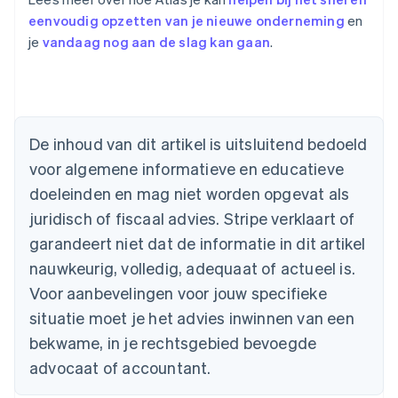
eenvoudig opzetten van je nieuwe onderneming
en
je
vandaag nog aan de slag kan gaan
.
Australië
English
België
De inhoud van dit artikel is uitsluitend bedoeld
Nederlands
Français
Deutsch
English
voor algemene informatieve en educatieve
Brazilië
Português
English
doeleinden en mag niet worden opgevat als
Bulgarije
juridisch of fiscaal advies. Stripe verklaart of
English
Canada
garandeert niet dat de informatie in dit artikel
English
Français
nauwkeurig, volledig, adequaat of actueel is.
Cyprus
Voor aanbevelingen voor jouw specifieke
English
Denemarken
situatie moet je het advies inwinnen van een
English
bekwame, in je rechtsgebied bevoegde
Duitsland
advocaat of accountant.
Deutsch
English
Estland