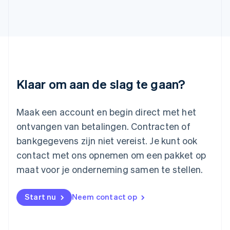
English
Italiano
Letland
English
Liechtenstein
Deutsch
English
Litouwen
English
Luxemburg
Klaar om aan de slag te gaan?
Français
Deutsch
English
Maleisië
English
简体中文
Maak een account en begin direct met het
Malta
ontvangen van betalingen. Contracten of
English
Mexico
bankgegevens zijn niet vereist. Je kunt ook
Español
English
contact met ons opnemen om een pakket op
Nederland
maat voor je onderneming samen te stellen.
Nederlands
English
Nieuw-Zeeland
English
Start nu
Neem contact op
Noorwegen
English
Oostenrijk