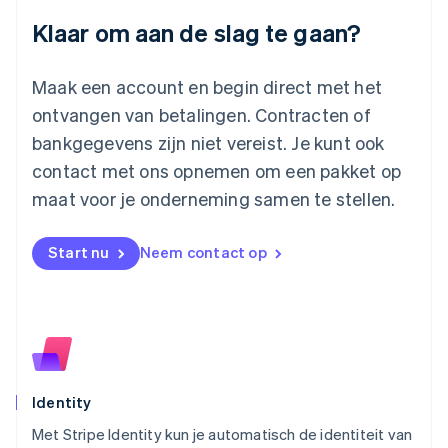
English
Klaar om aan de slag te gaan?
Luxemburg
Français
Deutsch
English
Maleisië
Maak een account en begin direct met het
English
简体中文
ontvangen van betalingen. Contracten of
Malta
bankgegevens zijn niet vereist. Je kunt ook
English
Mexico
contact met ons opnemen om een pakket op
Español
English
maat voor je onderneming samen te stellen.
Nederland
Nederlands
English
Nieuw-Zeeland
Start nu
Neem contact op
English
Noorwegen
English
Oostenrijk
Deutsch
English
Polen
English
Identity
Portugal
Português
English
Met Stripe Identity kun je automatisch de identiteit van
Roemenië