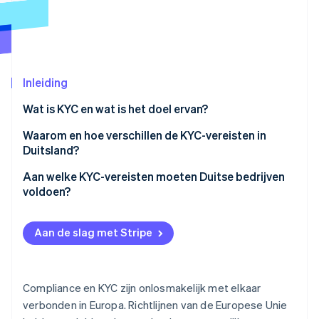
Oprichting van een start-up
Climate
Ecosysteem
CO₂-verwijdering
Partners
Identity
Stripe App Marketplace
Inleiding
Online identiteitsverificatie
Wat is KYC en wat is het doel ervan?
Waarom en hoe verschillen de KYC-vereisten in
Duitsland?
Stripe Sessions 2026
Wettelijke voorschriften
Aan welke KYC-vereisten moeten Duitse bedrijven
Ontdek hoe Stripe de economische infrastructuu
voldoen?
Nu bekijken
Transparantieregister
Algemene due diligence verplichtingen
Federale toezichthouder voor de financiële markten
Aan de slag met Stripe
(BaFin)
Interne beveiligingsmaatregelen
Risicoanalyse
Compliance en KYC zijn onlosmakelijk met elkaar
Bewaarplicht
verbonden in Europa. Richtlijnen van de Europese Unie