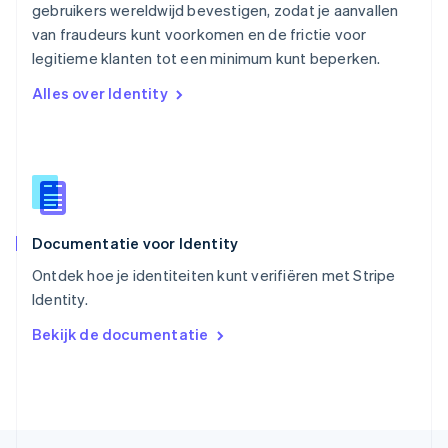
gebruikers wereldwijd bevestigen, zodat je aanvallen
English
van fraudeurs kunt voorkomen en de frictie voor
Singapore
English
简体中文
legitieme klanten tot een minimum kunt beperken.
Slovenië
Alles over Identity
English
Italiano
Slowakije
English
Spanje
Español
English
Thailand
ไทย
English
Documentatie voor Identity
Tsjechië
English
Ontdek hoe je identiteiten kunt verifiëren met Stripe
Vasteland van China
Identity.
简体中文
English
Verenigd Koninkrijk
Bekijk de documentatie
English
Verenigde Arabische Emiraten
English
Verenigde Staten
English
Español
简体中文
Zweden