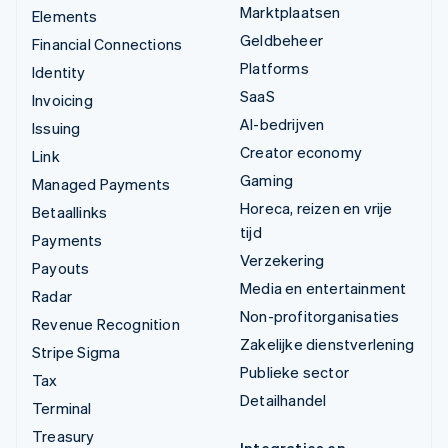
Marktplaatsen
Elements
Geldbeheer
Financial Connections
Platforms
Identity
SaaS
Invoicing
AI-bedrijven
Issuing
Creator economy
Link
Gaming
Managed Payments
Horeca, reizen en vrije
Betaallinks
tijd
Payments
Verzekering
Payouts
Media en entertainment
Radar
Non-profitorganisaties
Revenue Recognition
Zakelijke dienstverlening
Stripe Sigma
Publieke sector
Tax
Detailhandel
Terminal
Treasury
Integraties en