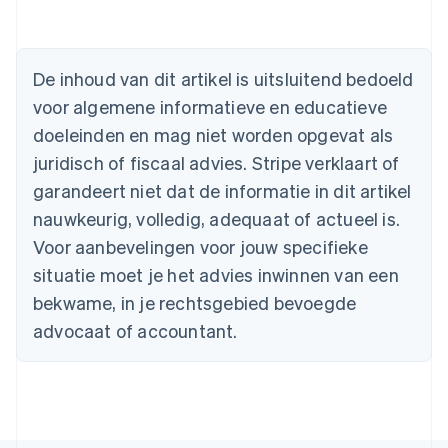
Australië
English
België
Nederlands
Français
Deutsch
English
De inhoud van dit artikel is uitsluitend bedoeld
Brazilië
voor algemene informatieve en educatieve
Português
English
Bulgarije
doeleinden en mag niet worden opgevat als
English
juridisch of fiscaal advies. Stripe verklaart of
Canada
English
Français
garandeert niet dat de informatie in dit artikel
Cyprus
nauwkeurig, volledig, adequaat of actueel is.
English
Denemarken
Voor aanbevelingen voor jouw specifieke
English
situatie moet je het advies inwinnen van een
Duitsland
bekwame, in je rechtsgebied bevoegde
Deutsch
English
Estland
advocaat of accountant.
English
Finland
English
Svenska
Frankrijk
Français
English
Gibraltar