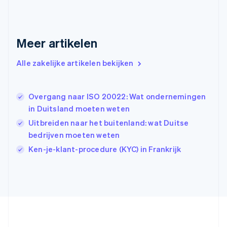
English
Griekenland
English
Meer artikelen
Hongarije
English
Hongkong SAR, China
Alle zakelijke artikelen bekijken
English
简体中文
Ierland
English
Overgang naar ISO 20022: Wat ondernemingen
India
in Duitsland moeten weten
English
Uitbreiden naar het buitenland: wat Duitse
Italië
Italiano
English
bedrijven moeten weten
Japan
Ken-je-klant-procedure (KYC) in Frankrijk
日本語
English
Kroatië
English
Italiano
Letland
English
Liechtenstein
Deutsch
English
Litouwen