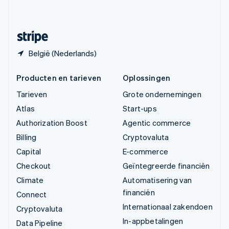
Svenska
English
Zwitserland
Deutsch
Français
Italiano
English
België (Nederlands)
Producten en tarieven
Oplossingen
Tarieven
Grote ondernemingen
Atlas
Start-ups
Authorization Boost
Agentic commerce
Billing
Cryptovaluta
Capital
E-commerce
Checkout
Geïntegreerde financiën
Climate
Automatisering van
financiën
Connect
Internationaal zakendoen
Cryptovaluta
In-appbetalingen
Data Pipeline