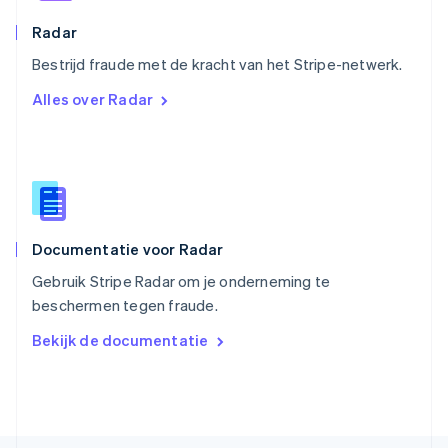
Roemenië
English
Radar
Singapore
English
简体中文
Bestrijd fraude met de kracht van het Stripe-netwerk.
Slovenië
Alles over Radar
English
Italiano
Slowakije
English
Spanje
Español
English
Thailand
ไทย
English
Documentatie voor Radar
Tsjechië
English
Gebruik Stripe Radar om je onderneming te
Vasteland van China
beschermen tegen fraude.
简体中文
English
Verenigd Koninkrijk
Bekijk de documentatie
English
Verenigde Arabische Emiraten
English
Verenigde Staten
English
Español
简体中文