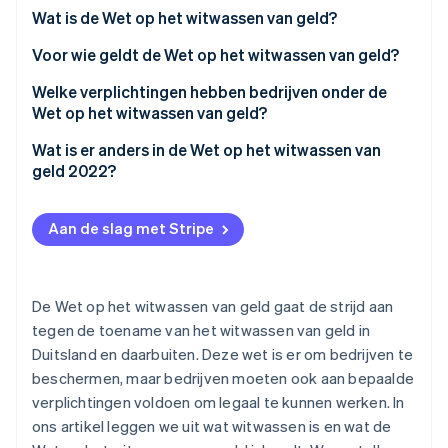
Hoe werkt het witwassen van geld?
Wat is de Wet op het witwassen van geld?
Oprichting van een start-up
Climate
Ecosysteem
Voor wie geldt de Wet op het witwassen van geld?
CO₂-verwijdering
Welke verplichtingen hebben bedrijven onder de
Partners
Identity
Stripe App Marketplace
Wet op het witwassen van geld?
Online identiteitsverificatie
Wat is er anders in de Wet op het witwassen van
geld 2022?
Aan de slag met Stripe
Stripe Sessions 2026
Ontdek hoe Stripe de economische infrastructuu
Nu bekijken
De Wet op het witwassen van geld gaat de strijd aan
tegen de toename van het witwassen van geld in
Duitsland en daarbuiten. Deze wet is er om bedrijven te
beschermen, maar bedrijven moeten ook aan bepaalde
verplichtingen voldoen om legaal te kunnen werken. In
ons artikel leggen we uit wat witwassen is en wat de