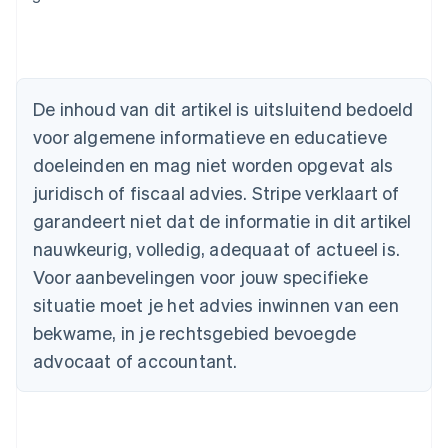
Australië
English
België
Nederlands
Français
Deutsch
English
Brazilië
De inhoud van dit artikel is uitsluitend bedoeld
Português
English
Bulgarije
voor algemene informatieve en educatieve
English
doeleinden en mag niet worden opgevat als
Canada
juridisch of fiscaal advies. Stripe verklaart of
English
Français
Cyprus
garandeert niet dat de informatie in dit artikel
English
nauwkeurig, volledig, adequaat of actueel is.
Denemarken
English
Voor aanbevelingen voor jouw specifieke
Duitsland
situatie moet je het advies inwinnen van een
Deutsch
English
Estland
bekwame, in je rechtsgebied bevoegde
English
advocaat of accountant.
Finland
English
Svenska
Frankrijk
Français
English