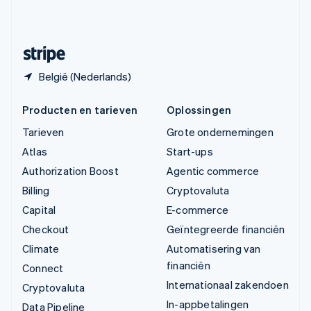
Zweden
Svenska
English
Zwitserland
Deutsch
Français
Italiano
English
België (Nederlands)
Producten en tarieven
Oplossingen
Tarieven
Grote ondernemingen
Atlas
Start-ups
Authorization Boost
Agentic commerce
Billing
Cryptovaluta
Capital
E-commerce
Checkout
Geïntegreerde financiën
Climate
Automatisering van
financiën
Connect
Internationaal zakendoen
Cryptovaluta
In-appbetalingen
Data Pipeline