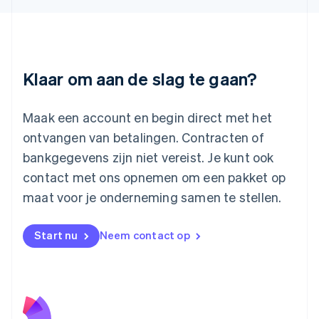
Litouwen
English
Luxemburg
Français
Deutsch
English
Maleisië
Klaar om aan de slag te gaan?
English
简体中文
Malta
English
Maak een account en begin direct met het
Mexico
ontvangen van betalingen. Contracten of
Español
English
Nederland
bankgegevens zijn niet vereist. Je kunt ook
Nederlands
English
contact met ons opnemen om een pakket op
Nieuw-Zeeland
English
maat voor je onderneming samen te stellen.
Noorwegen
English
Oostenrijk
Start nu
Neem contact op
Deutsch
English
Polen
English
Portugal
Português
English