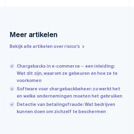
Gibraltar
English
Griekenland
English
Hongarije
Meer artikelen
English
Hongkong SAR, China
English
简体中文
Bekijk alle artikelen over risico's
Ierland
English
India
Chargebacks in e-commerce ─ een inleiding:
English
Wat dit zijn, waarom ze gebeuren en hoe ze te
Italië
voorkomen
Italiano
English
Japan
Software voor chargebackbeheer: zo werkt het
日本語
English
en welke ondernemingen moeten het gebruiken
Kroatië
Detectie van betalingsfraude: Wat bedrijven
English
Italiano
Letland
kunnen doen om zichzelf te beschermen
English
Liechtenstein
Deutsch
English