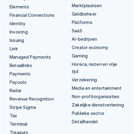
Marktplaatsen
Elements
Geldbeheer
Financial Connections
Platforms
Identity
SaaS
Invoicing
AI-bedrijven
Issuing
Creator economy
Link
Gaming
Managed Payments
Horeca, reizen en vrije
Betaallinks
tijd
Payments
Verzekering
Payouts
Media en entertainment
Radar
Non-profitorganisaties
Revenue Recognition
Zakelijke dienstverlening
Stripe Sigma
Publieke sector
Tax
Detailhandel
Terminal
Treasury