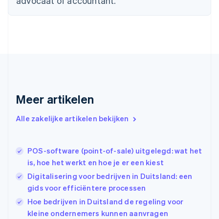
advocaat of accountant.
English
Finland
English
Svenska
Frankrijk
Français
English
Gibraltar
English
Griekenland
English
Meer artikelen
Hongarije
English
Hongkong SAR, China
Alle zakelijke artikelen bekijken
English
简体中文
Ierland
English
POS-software (point-of-sale) uitgelegd: wat het
India
is, hoe het werkt en hoe je er een kiest
English
Digitalisering voor bedrijven in Duitsland: een
Italië
Italiano
English
gids voor efficiëntere processen
Japan
Hoe bedrijven in Duitsland de regeling voor
日本語
English
kleine ondernemers kunnen aanvragen
Kroatië