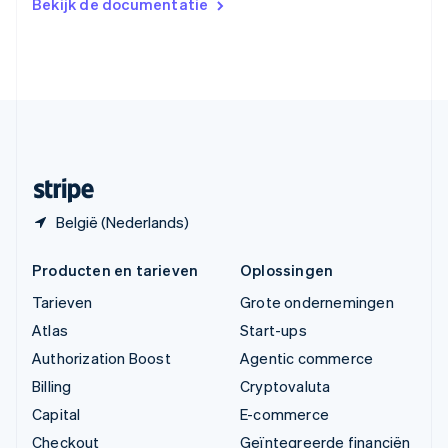
Bekijk de documentatie
English
Verenigde Arabische Emiraten
English
Verenigde Staten
English
Español
简体中文
Zweden
Svenska
English
Zwitserland
Deutsch
Français
Italiano
English
België (Nederlands)
Producten en tarieven
Oplossingen
Tarieven
Grote ondernemingen
Atlas
Start-ups
Authorization Boost
Agentic commerce
Billing
Cryptovaluta
Capital
E-commerce
Checkout
Geïntegreerde financiën