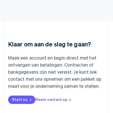
English
Italiano
Letland
English
Liechtenstein
Deutsch
English
Litouwen
English
Luxemburg
Klaar om aan de slag te gaan?
Français
Deutsch
English
Maleisië
English
简体中文
Maak een account en begin direct met het
Malta
ontvangen van betalingen. Contracten of
English
Mexico
bankgegevens zijn niet vereist. Je kunt ook
Español
English
contact met ons opnemen om een pakket op
Nederland
maat voor je onderneming samen te stellen.
Nederlands
English
Nieuw-Zeeland
English
Start nu
Neem contact op
Noorwegen
English
Oostenrijk