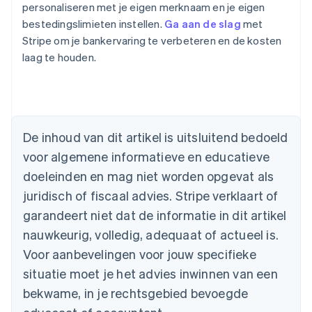
personaliseren met je eigen merknaam en je eigen
bestedingslimieten instellen.
Ga aan de slag
met
Stripe om je bankervaring te verbeteren en de kosten
laag te houden.
Australië
English
België
Nederlands
Français
Deutsch
English
De inhoud van dit artikel is uitsluitend bedoeld
Brazilië
voor algemene informatieve en educatieve
Português
English
Bulgarije
doeleinden en mag niet worden opgevat als
English
juridisch of fiscaal advies. Stripe verklaart of
Canada
English
Français
garandeert niet dat de informatie in dit artikel
Cyprus
nauwkeurig, volledig, adequaat of actueel is.
English
Denemarken
Voor aanbevelingen voor jouw specifieke
English
situatie moet je het advies inwinnen van een
Duitsland
bekwame, in je rechtsgebied bevoegde
Deutsch
English
Estland