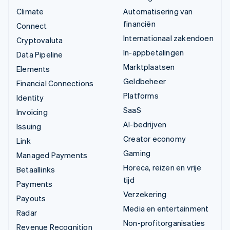
Climate
Automatisering van
financiën
Connect
Internationaal zakendoen
Cryptovaluta
In-appbetalingen
Data Pipeline
Marktplaatsen
Elements
Geldbeheer
Financial Connections
Platforms
Identity
SaaS
Invoicing
AI-bedrijven
Issuing
Creator economy
Link
Gaming
Managed Payments
Horeca, reizen en vrije
Betaallinks
tijd
Payments
Verzekering
Payouts
Media en entertainment
Radar
Non-profitorganisaties
Revenue Recognition