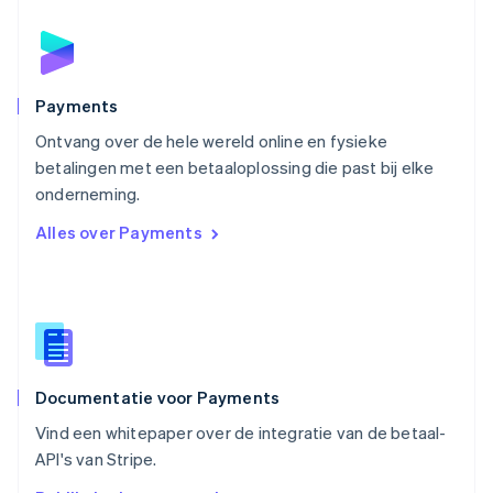
Deutsch
English
Polen
English
Portugal
Português
English
Payments
Roemenië
Ontvang over de hele wereld online en fysieke
English
betalingen met een betaaloplossing die past bij elke
Singapore
English
简体中文
onderneming.
Slovenië
Alles over Payments
English
Italiano
Slowakije
English
Spanje
Español
English
Thailand
ไทย
English
Documentatie voor Payments
Tsjechië
English
Vind een whitepaper over de integratie van de betaal-
Vasteland van China
API's van Stripe.
简体中文
English
Verenigd Koninkrijk