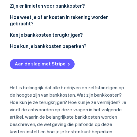
Oprichting van een start-up
Zijn er limieten voor bankkosten?
Climate
Ecosysteem
Hoe weet je of er kosten in rekening worden
CO₂-verwijdering
gebracht?
Partners
Identity
Stripe App Marketplace
Kan je bankkosten terugkrijgen?
Online identiteitsverificatie
Hoe kun je bankkosten beperken?
Aan de slag met Stripe
Stripe Sessions 2026
Ontdek hoe Stripe de economische infrastructuu
Nu bekijken
Het is belangrijk dat alle bedrijven en zelfstandigen op
de hoogte zijn van bankkosten. Wat zijn bankkosten?
Hoe kun je ze terugkrijgen? Hoe kun je ze vermijden? Je
vindt de antwoorden op deze vragen in het volgende
artikel, waarin de belangrijkste bankkosten worden
beschreven, de wetgeving die plafonds op deze
kosten instelt en hoe je je kosten kunt beperken.