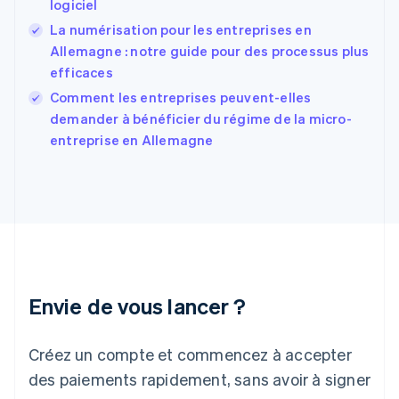
logiciel
English
Español
简体中文
Finlande
La numérisation pour les entreprises en
English
Svenska
Allemagne : notre guide pour des processus plus
France
efficaces
Français
English
Comment les entreprises peuvent-elles
Gibraltar
English
demander à bénéficier du régime de la micro-
Grèce
entreprise en Allemagne
English
Hongrie
English
Inde
English
Irlande
English
Italie
Italiano
English
Envie de vous lancer ?
Japon
日本語
English
Créez un compte et commencez à accepter
Lettonie
English
des paiements rapidement, sans avoir à signer
Liechtenstein