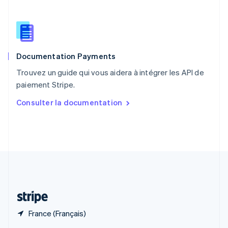
English
简体中文
République tchèque
English
Roumanie
English
Documentation Payments
Royaume-Uni
English
Trouvez un guide qui vous aidera à intégrer les API de
Singapour
paiement Stripe.
English
简体中文
Slovaquie
Consulter la documentation
English
Slovénie
English
Italiano
Suède
Svenska
English
Suisse
Deutsch
Français
Italiano
English
Thaïlande
ไทย
English
France (Français)