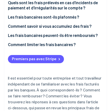
Quels sont les frais prélevés en cas d’incidents de
Découvrez les prochaines évolutions
Commerce en ligne
paiement et d’irrégularités sur le compte ?
Radar
Prévention de la fraude
Les frais bancaires sont-ils plafonnés ?
Écosystème
Atlas
Comment savoir si vous accumulez des frais ?
Constitution de start-up
Partenaires
Climate
Les frais bancaires peuvent-ils être remboursés ?
Stripe App Marketplace
Élimination du carbone
Comment limiter les frais bancaires ?
Identity
Vérification de l'identité
Premiers pas avec Stripe
Il est essentiel pour toute entreprise et tout travailleur
Stripe Sessions 2026
indépendant de se familiariser avec les frais facturés
Découvrez comment Stripe construit l’infrastructure écono
Regarder la vidéo
par les banques. À quoi correspondent-ils ? Comment
se faire rembourser ? Comment les éviter ? Vous
trouverez les réponses à ces questions dans l’article
ci-dessous, qui passe en revue les principaux frais de