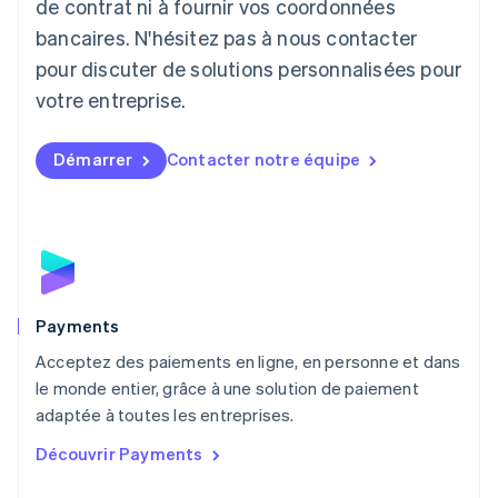
de contrat ni à fournir vos coordonnées
Deutsch
English
Lituanie
bancaires. N'hésitez pas à nous contacter
English
pour discuter de solutions personnalisées pour
Luxembourg
votre entreprise.
Français
Deutsch
English
Malaisie
English
简体中文
Démarrer
Contacter notre équipe
Malte
English
Mexique
Español
English
Norvège
English
Nouvelle-Zélande
English
Payments
Pays-Bas
Acceptez des paiements en ligne, en personne et dans
Nederlands
English
le monde entier, grâce à une solution de paiement
Pologne
English
adaptée à toutes les entreprises.
Portugal
Découvrir Payments
Português
English
R.A.S. de Hong Kong, Chine