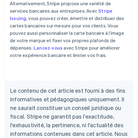
Alternativement, Stripe propose une variété de
services bancaires aux entreprises. Avec
Stripe
Issuing
, vous pouvez créer, émettre et distribuer des
cartes bancaires sur mesure pour vos clients. Vous
pouvez aussi personnaliser la carte bancaire à l'image
de votre marque et fixer vos propres plafonds de
dépenses.
Lancez-vous
avec Stripe pour améliorer
votre expérience bancaire et limiter vos frais.
Le contenu de cet article est fourni à des fins
Allemagne
informatives et pédagogiques uniquement. Il
Deutsch
English
ne saurait constituer un conseil juridique ou
Australie
fiscal. Stripe ne garantit pas l'exactitude,
English
Autriche
l'exhaustivité, la pertinence, ni l'actualité des
Deutsch
English
informations contenues dans cet article. Nous
Belgique