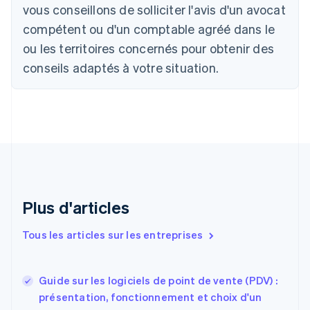
vous conseillons de solliciter l'avis d'un avocat
Nederlands
Français
Deutsch
English
Brésil
compétent ou d'un comptable agréé dans le
Português
English
ou les territoires concernés pour obtenir des
Bulgarie
English
conseils adaptés à votre situation.
Canada
English
Français
Chine continentale
简体中文
English
Chypre
English
Croatie
English
Italiano
Danemark
English
Plus d'articles
Émirats arabes unis
English
Tous les articles sur les entreprises
Espagne
Español
English
Estonie
Guide sur les logiciels de point de vente (PDV) :
English
présentation, fonctionnement et choix d'un
États-Unis